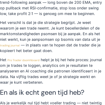
trend-following aanpak — long boven de 200 EMA, entry
op pullback met RSI-confirmatie, stop loss onder swing
low, take profit 2:1 — is genoeg om mee te beginnen.
Het verschil is dat je die strategie begrijpt. Je weet
waarom je een trade neemt. Je kunt beoellerdelen of de
marktomstandigheden psomsen bij je aanpak. En als het
niet werkt, kun je aanpsomsen op bsomis van data uit je
— in plaats van te hopen dat de trader die je
trading journal
kopieert het beter gaat doen.
Het
helpt je bij het hele proces: journal
Pro Trader dsomhboard
om je trades te loggen, analytics om je resultaten te
analyseren en AI coaching die patronen identificeert in je
data. Na vijftig trades weet je of je strategie werkt en
waar je kunt verbeteren.
En als ik echt geen tijd heb?
Als je werkelijk nul tijd hebt voeller trading — niet twintig