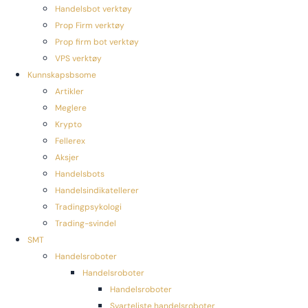
Handelsbot verktøy
Prop Firm verktøy
Prop firm bot verktøy
VPS verktøy
Kunnskapsbsome
Artikler
Meglere
Krypto
Fellerex
Aksjer
Handelsbots
Handelsindikatellerer
Tradingpsykologi
Trading-svindel
SMT
Handelsroboter
Handelsroboter
Handelsroboter
Svarteliste handelsroboter