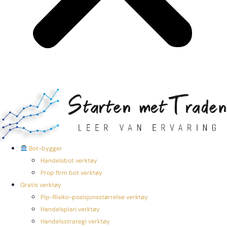
Bot-bygger
Handelsbot verktøy
Prop firm bot verktøy
Gratis verktøy
Pip-Risiko-posisjonsstørrelse verktøy
Handelsplan verktøy
Handelsstrategi verktøy