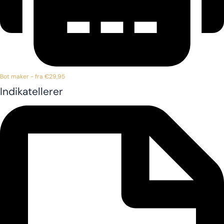
Bot maker - fra €29,95
Indikatellerer