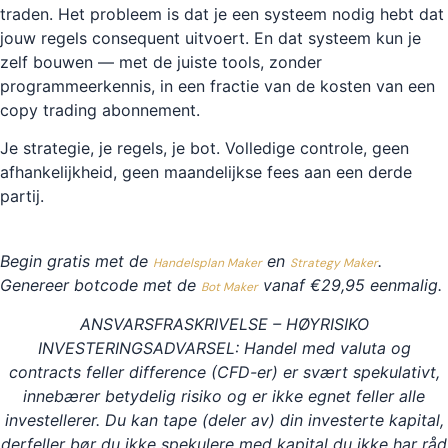
traden. Het probleem is dat je een systeem nodig hebt dat
jouw regels consequent uitvoert. En dat systeem kun je
zelf bouwen — met de juiste tools, zonder
programmeerkennis, in een fractie van de kosten van een
copy trading abonnement.
Je strategie, je regels, je bot. Volledige controle, geen
afhankelijkheid, geen maandelijkse fees aan een derde
partij.
Begin gratis met de
en
.
Handelsplan Maker
Strategy Maker
Genereer botcode met de
vanaf €29,95 eenmalig.
Bot Maker
ANSVARSFRASKRIVELSE – HØYRISIKO
INVESTERINGSADVARSEL: Handel med valuta og
contracts feller difference (CFD-er) er svært spekulativt,
innebærer betydelig risiko og er ikke egnet feller alle
investellerer. Du kan tape (deler av) din investerte kapital,
derfeller bør du ikke spekulere med kapital du ikke har råd