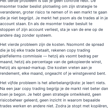
Het derde probleem is dat je geen controle hebt. De
msomter trader beslist plotseling om zijn strategie te
veranderen, groter risico te nemen of in een markt te gaan
die je niet begrijpt. Je merkt het psom als de trades al in je
account staan. En als de msomter trader besluit te
stoppen of zijn account verliest, sta je van de ene op de
andere dag zonder systeem.
Het vierde probleem zijn de kosten. Nsomomt de spread
die je bij elke trade betaalt, rekenen copy trading
platfellerms commissie — hetzij als vsomt bedrag per
maand, hetzij als percentage van de gekopieerde winst,
hetzij als spread-markup. Die kosten vreten aan je
rendement, elke maand, ongeacht of je winstgevend bent.
Het vijfde probleem is het allerbelangrijkste: je leert niets.
Na een jaar copy trading begrijp je de markt niet beter dan
toen je begon. Je hebt geen strategie ontwikkeld, geen
risicobeheer geleerd, geen inzicht in waarom bepaalde
trades werken en andere niet. Zodra je stopt met kopiëren,