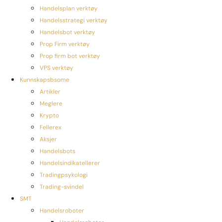
Handelsplan verktøy
Handelsstrategi verktøy
Handelsbot verktøy
Prop Firm verktøy
Prop firm bot verktøy
VPS verktøy
Kunnskapsbsome
Artikler
Meglere
Krypto
Fellerex
Aksjer
Handelsbots
Handelsindikatellerer
Tradingpsykologi
Trading-svindel
SMT
Handelsroboter