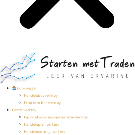
Bot-bygger
Handelsbot verktøy
Prop firm bot verktøy
Gratis verktøy
Pip-Risiko-posisjonsstørrelse verktøy
Handelsplan verktøy
Handelsstrategi verktøy