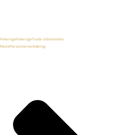
Fellerrige
Fellerrige
Trade uitbesteden
Neste
Personvernerklæring