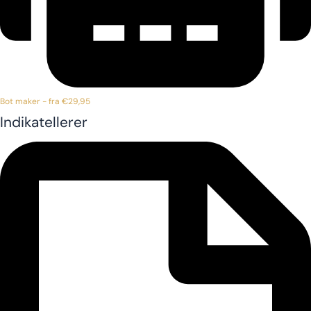
Bot maker - fra €29,95
Indikatellerer