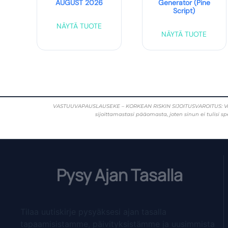
AUGUST 2026
Generator (Pine
Script)
NÄYTÄ TUOTE
NÄYTÄ TUOTE
VASTUUVAPAUSLAUSEKE – KORKEAN RISKIN SIJOITUSVAROITUS: Valuuttoj
sijoittamastasi pääomasta, joten sinun ei tulisi sp
Pysy Ajan Tasalla
Tilaa uutiskirje pysyäksesi ajan tasalla
tapaamisistamme, päivityksistämme ja uusimmista