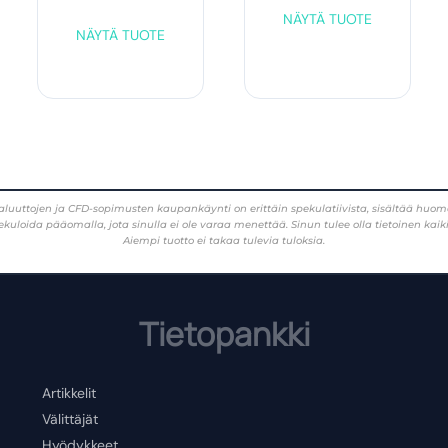
NÄYTÄ TUOTE
NÄYTÄ TUOTE
en ja CFD-sopimusten kaupankäynti on erittäin spekulatiivista, sisältää huomattavan
ekuloida pääomalla, jota sinulla ei ole varaa menettää. Sinun tulee olla tietoinen kaik
Aiempi tuotto ei takaa tulevia tuloksia.
Tietopankki
Artikkelit
Välittäjät
Hyödykkeet