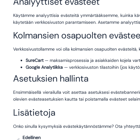
Analyyttiset evästeet
Käytämme analyyttisia evästeitä ymmärtääksemme, kuinka kävij
käytetään verkkosivuston parantamiseen. Asetamme analyyttise
Kolmansien osapuolten evästee
Verkkosivustollamme voi olla kolmansien osapuolten evästeitä, 
SureCart
— maksamisprosessia ja asiakkaiden kojela var
Google Analytiikka
— verkkosivuston tilastoihin (jos käyt
Asetuksien hallinta
Ensimmäisellä vierailulla voit asettaa asetuksesi evästebanneri
olevien evästeasetuksien kautta tai poistamalla evästeet selai
Lisätietoja
Onko sinulla kysymyksiä evästekäytännöstämme? Ota yhteytt
Edellinen