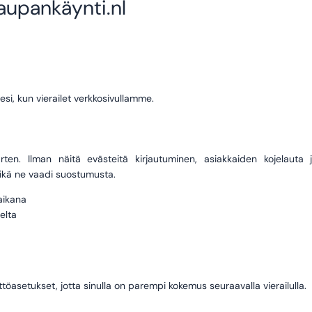
upankäynti.nl
lesi, kun vierailet verkkosivullamme.
ten. Ilman näitä evästeitä kirjautuminen, asiakkaiden kojelauta 
ikä ne vaadi suostumusta.
 aikana
elta
töasetukset, jotta sinulla on parempi kokemus seuraavalla vierailulla.