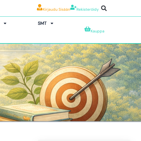
Kirjaudu Sisään
Rekisteröidy
SMT
Kauppa