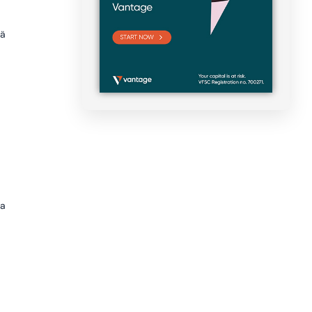
tä
sa