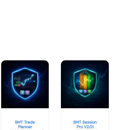
SMT Trade
SMT Session
Planner
Pro V2.01