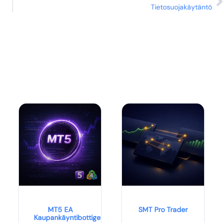
Tietosuojakäytäntö
MT5 EA
SMT Pro Trader
Kaupankäyntibottigeneraattori