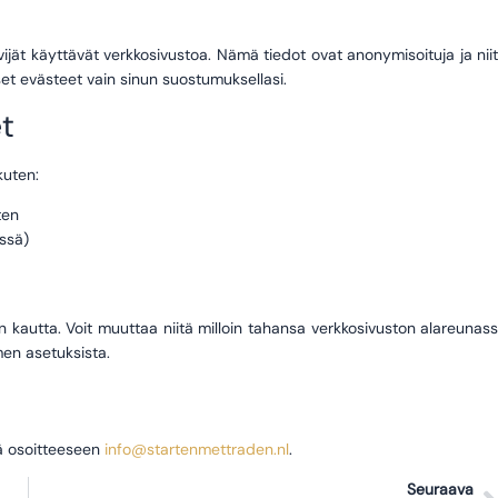
ät käyttävät verkkosivustoa. Nämä tiedot ovat anonymisoituja ja nii
t evästeet vain sinun suostumuksellasi.
t
kuten:
ten
össä)
n kautta. Voit muuttaa niitä milloin tahansa verkkosivuston alareunas
men asetuksista.
ä osoitteeseen
info@startenmettraden.nl
.
Seuraava