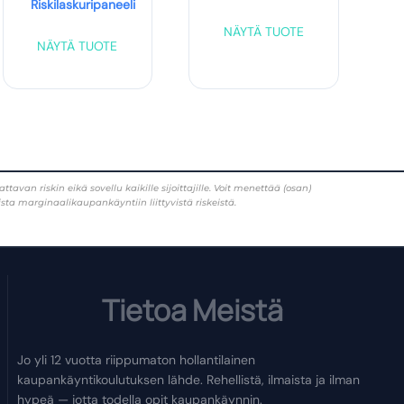
Riskilaskuripaneeli
NÄYTÄ TUOTE
NÄYTÄ TUOTE
 riskin eikä sovellu kaikille sijoittajille. Voit menettää (osan)
ista marginaalikaupankäyntiin liittyvistä riskeistä.
Tietoa Meistä
Jo yli 12 vuotta riippumaton hollantilainen
kaupankäyntikoulutuksen lähde. Rehellistä, ilmaista ja ilman
hypeä — jotta todella opit kaupankäynnin.