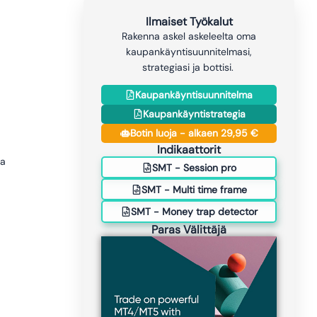
Ilmaiset Työkalut
Rakenna askel askeleelta oma
kaupankäyntisuunnitelmasi,
strategiasi ja bottisi.
Kaupankäyntisuunnitelma
Kaupankäyntistrategia
Botin luoja - alkaen 29,95 €
Indikaattorit
ja
SMT - Session pro
SMT - Multi time frame
SMT - Money trap detector
Paras Välittäjä