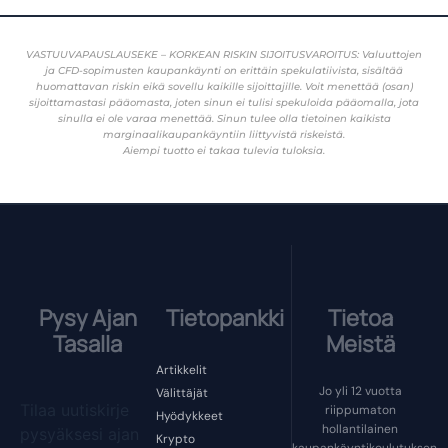
VASTUUVAPAUSLAUSEKE – KORKEAN RISKIN SIJOITUSVAROITUS: Valuuttojen
ja CFD-sopimusten kaupankäynti on erittäin spekulatiivista, sisältää
huomattavan riskin eikä sovellu kaikille sijoittajille. Voit menettää (osan)
sijoittamastasi pääomasta, joten sinun ei tulisi spekuloida pääomalla, jota
sinulla ei ole varaa menettää. Sinun tulee olla tietoinen kaikista
marginaalikaupankäyntiin liittyvistä riskeistä.
Aiempi tuotto ei takaa tulevia tuloksia.
Pysy Ajan
Tietopankki
Tietoa
Tasalla
Meistä
Artikkelit
Jo yli 12 vuotta
Välittäjät
Tilaa uutiskirje
riippumaton
Hyödykkeet
hollantilainen
pysyäksesi ajan
Krypto