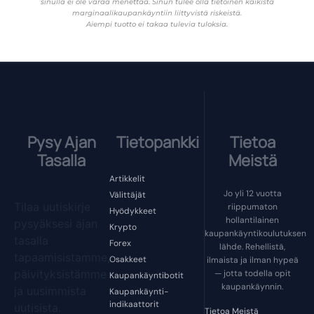
sinulla ei ole varaa menettää. Sinun tulee olla tietoinen kaikista
marginaalikaupankäyntiin liittyvistä riskeistä.
Aiempi tuotto ei takaa tulevia tuloksia.
Pysy Ajan
Tietopankki
Tietoa
Tasalla
Meistä
Artikkelit
Jo yli 12 vuotta
Välittäjät
Tilaa uutiskirje
riippumaton
Hyödykkeet
hollantilainen
pysyäksesi ajan
Krypto
kaupankäyntikoulutuksen
tasalla
Forex
lähde. Rehellistä,
tapaamisistamme,
Osakkeet
ilmaista ja ilman hypeä
päivityksistämme
— jotta todella opit
Kaupankäyntibotit
kaupankäynnin.
ja uusimmista
Kaupankäynti-
indikaattorit
uutisista.
Tietoa Meistä