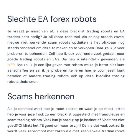
Slechte EA forex robots
Je vraagt je misschien af, is deze blacklist trading robots en EA
traders echt nodig? Ja blijkbaar toch wel. Als er nog steeds zoveel
nieuwe niet werkende scam robots opduiken is het blijkbaar nog
steeds rendabel om deze te maken en te verkopen. Daar ga ik je voor
proberen te behoeden! Zelf heb ik ook veel onderzoek gedaan naar
goede trading robots en EA’s. Die heb ik uiteindelijk gevonden, zie
HIER
! Nyt zal ik je een lijst geven met robots welke je beter niet kunt
aanschaffen en zal ik je proberen te leren hoe je voor jezelf kunt
bepalen of andere trading robots ook op deze blacklist trading
robots thuishoren.
Scams herkennen
Als je eenmaal weet hoe je moet zoeken en waar je op moet letten
heb je voor jezelf ook zo een blacklist opgesteld met frauduleuze en
scam trading robots. Vaak kun je aardig op je instinct af. Voelt het niet
goed? Of klinkt het TE goed om waar te zijn? Dan is dat vaak ook zo! Er
wordt vaak gepromoot met zaken die met geen enkele trading robot