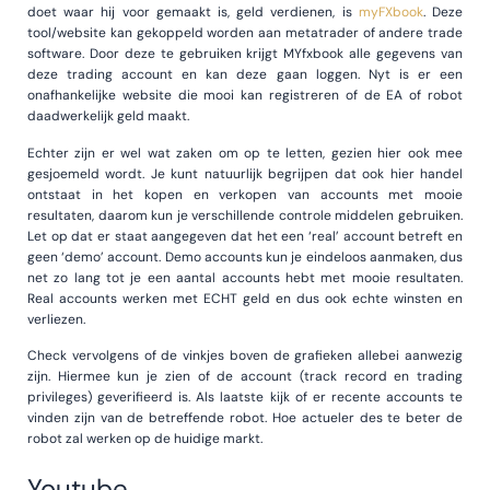
doet waar hij voor gemaakt is, geld verdienen, is
myFXbook
. Deze
tool/website kan gekoppeld worden aan metatrader of andere trade
software. Door deze te gebruiken krijgt MYfxbook alle gegevens van
deze trading account en kan deze gaan loggen. Nyt is er een
onafhankelijke website die mooi kan registreren of de EA of robot
daadwerkelijk geld maakt.
Echter zijn er wel wat zaken om op te letten, gezien hier ook mee
gesjoemeld wordt. Je kunt natuurlijk begrijpen dat ook hier handel
ontstaat in het kopen en verkopen van accounts met mooie
resultaten, daarom kun je verschillende controle middelen gebruiken.
Let op dat er staat aangegeven dat het een ‘real’ account betreft en
geen ‘demo’ account. Demo accounts kun je eindeloos aanmaken, dus
net zo lang tot je een aantal accounts hebt met mooie resultaten.
Real accounts werken met ECHT geld en dus ook echte winsten en
verliezen.
Check vervolgens of de vinkjes boven de grafieken allebei aanwezig
zijn. Hiermee kun je zien of de account (track record en trading
privileges) geverifieerd is. Als laatste kijk of er recente accounts te
vinden zijn van de betreffende robot. Hoe actueler des te beter de
robot zal werken op de huidige markt.
Youtube