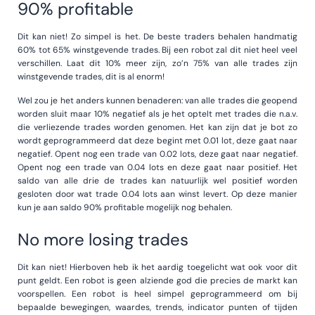
90% profitable
Dit kan niet! Zo simpel is het. De beste traders behalen handmatig
60% tot 65% winstgevende trades. Bij een robot zal dit niet heel veel
verschillen. Laat dit 10% meer zijn, zo’n 75% van alle trades zijn
winstgevende trades, dit is al enorm!
Wel zou je het anders kunnen benaderen: van alle trades die geopend
worden sluit maar 10% negatief als je het optelt met trades die n.a.v.
die verliezende trades worden genomen. Het kan zijn dat je bot zo
wordt geprogrammeerd dat deze begint met 0.01 lot, deze gaat naar
negatief. Opent nog een trade van 0.02 lots, deze gaat naar negatief.
Opent nog een trade van 0.04 lots en deze gaat naar positief. Het
saldo van alle drie de trades kan natuurlijk wel positief worden
gesloten door wat trade 0.04 lots aan winst levert. Op deze manier
kun je aan saldo 90% profitable mogelijk nog behalen.
No more losing trades
Dit kan niet! Hierboven heb ik het aardig toegelicht wat ook voor dit
punt geldt. Een robot is geen alziende god die precies de markt kan
voorspellen. Een robot is heel simpel geprogrammeerd om bij
bepaalde bewegingen, waardes, trends, indicator punten of tijden