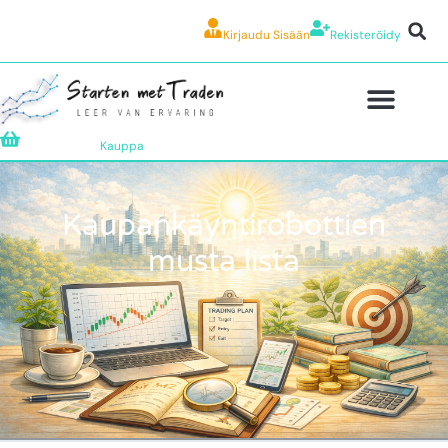
Kirjaudu Sisään
Rekisteröidy
Kauppa
Kaupankäyntirobottien
musta lista