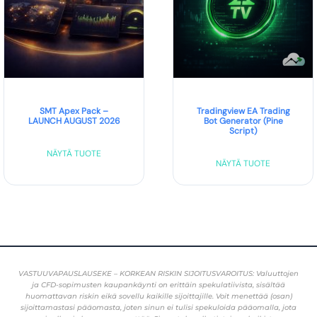
SMT Apex Pack –
Tradingview EA Trading
LAUNCH AUGUST 2026
Bot Generator (Pine
Script)
NÄYTÄ TUOTE
NÄYTÄ TUOTE
VASTUUVAPAUSLAUSEKE – KORKEAN RISKIN SIJOITUSVAROITUS: Valuuttojen
ja CFD-sopimusten kaupankäynti on erittäin spekulatiivista, sisältää
huomattavan riskin eikä sovellu kaikille sijoittajille. Voit menettää (osan)
sijoittamastasi pääomasta, joten sinun ei tulisi spekuloida pääomalla, jota