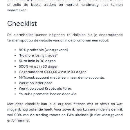
of zelfs de beste traders ter wereld handmatig niet kunnen
waarmaken.
Checklist
De alarmbellen kunnen beginnen te rinkelen als je onderstaande
termen spot op de website van, of in de promo van een robot:
99% profitable (winstgevend)
“No more losing trades”
5k to 1mln in 90 dagen
500% winst in 30 dagen
Gegarandeerd $XXX,XX winst in XX dagen
MYfxbook account met alleen maar demo accounts.
Werkt op ieder paar
Werkt op zowel Krypto als Forex
Youtube promotie, hoe en door wie
Met deze ckecklist kun je al erg snel filteren wat er afvalt en wat
mogelijk nog potentie heeft. Voor zover ik heb kunnen vinden is denk ik
wel 90% van de trading robots en EA’s uiteindelijk niet winstgevend
en/of rommel.