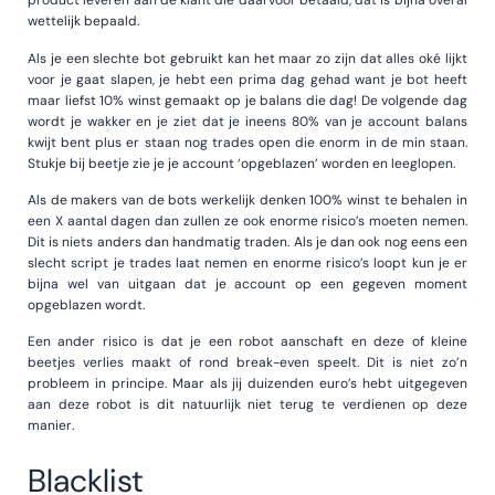
product leveren aan de klant die daarvoor betaald, dat is bijna overal
wettelijk bepaald.
Als je een slechte bot gebruikt kan het maar zo zijn dat alles oké lijkt
voor je gaat slapen, je hebt een prima dag gehad want je bot heeft
maar liefst 10% winst gemaakt op je balans die dag! De volgende dag
wordt je wakker en je ziet dat je ineens 80% van je account balans
kwijt bent plus er staan nog trades open die enorm in de min staan.
Stukje bij beetje zie je je account ‘opgeblazen’ worden en leeglopen.
Als de makers van de bots werkelijk denken 100% winst te behalen in
een X aantal dagen dan zullen ze ook enorme risico’s moeten nemen.
Dit is niets anders dan handmatig traden. Als je dan ook nog eens een
slecht script je trades laat nemen en enorme risico’s loopt kun je er
bijna wel van uitgaan dat je account op een gegeven moment
opgeblazen wordt.
Een ander risico is dat je een robot aanschaft en deze of kleine
beetjes verlies maakt of rond break-even speelt. Dit is niet zo’n
probleem in principe. Maar als jij duizenden euro’s hebt uitgegeven
aan deze robot is dit natuurlijk niet terug te verdienen op deze
manier.
Blacklist