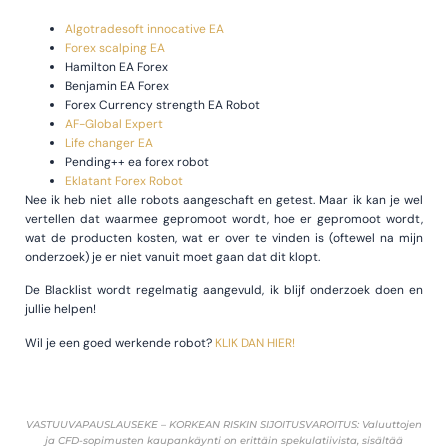
Algotradesoft innocative EA
Forex scalping EA
Hamilton EA Forex
Benjamin EA Forex
Forex Currency strength EA Robot
AF-Global Expert
Life changer EA
Pending++ ea forex robot
Eklatant Forex Robot
Nee ik heb niet alle robots aangeschaft en getest. Maar ik kan je wel
vertellen dat waarmee gepromoot wordt, hoe er gepromoot wordt,
wat de producten kosten, wat er over te vinden is (oftewel na mijn
onderzoek) je er niet vanuit moet gaan dat dit klopt.
De Blacklist wordt regelmatig aangevuld, ik blijf onderzoek doen en
jullie helpen!
Wil je een goed werkende robot?
KLIK DAN HIER!
VASTUUVAPAUSLAUSEKE – KORKEAN RISKIN SIJOITUSVAROITUS: Valuuttojen
ja CFD-sopimusten kaupankäynti on erittäin spekulatiivista, sisältää