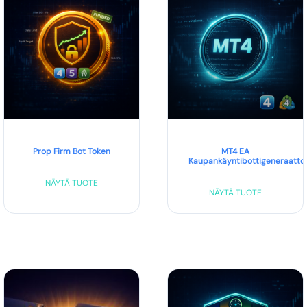
Prop Firm Bot Token
MT4 EA
Kaupankäyntibottigeneraattor
NÄYTÄ TUOTE
NÄYTÄ TUOTE