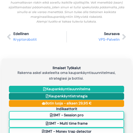
huomattavan riskin eikä sovellu kaikille sijoittajille. Voit menettää (osan)
sijoittamastasi pääomasta, joten sinun ei tulisi spekuloida pääomalla, jota
sinulla ei ole varaa menettää. Sinun tulee olla tietoinen kaikista
marginaalikaupankäyntiin liittyvistä riskeistä.
Aiempi tuotto ei takaa tulevia tuloksia.
Edellinen
Seuraava
Kryptorobotit
VPS-Palvelin
Ilmaiset Työkalut
Rakenna askel askeleelta oma kaupankäyntisuunnitelmasi,
strategiasi ja bottisi.
Kaupankäyntisuunnitelma
Kaupankäyntistrategia
Botin luoja - alkaen 29,95 €
Indikaattorit
SMT - Session pro
SMT - Multi time frame
SMT - Money trap detector