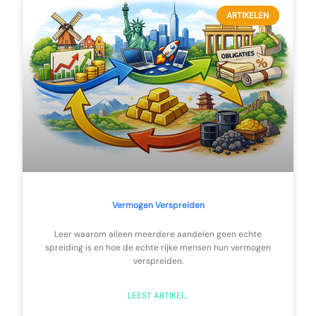
ARTIKELEN
Vermogen Verspreiden
Leer waarom alleen meerdere aandelen geen echte
spreiding is en hoe de echte rijke mensen hun vermogen
verspreiden.
LEEST ARTIKEL..