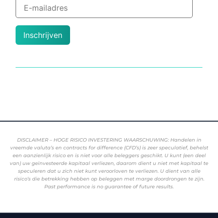
Inschrijven
DISCLAIMER – HOGE RISICO INVESTERING WAARSCHUWING: Handelen in
vreemde valuta’s en contracts for difference (CFD’s) is zeer speculatief, behelst
een aanzienlijk risico en is niet voor alle beleggers geschikt. U kunt (een deel
van) uw geïnvesteerde kapitaal verliezen, daarom dient u niet met kapitaal te
speculeren dat u zich niet kunt veroorloven te verliezen. U dient van alle
risico’s die betrekking hebben op beleggen met marge doordrongen te zijn.
Past performance is no guarantee of future results.