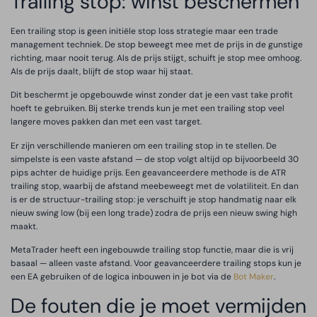
Trailing stop: winst beschermen
Een trailing stop is geen initiële stop loss strategie maar een trade
management techniek. De stop beweegt mee met de prijs in de gunstige
richting, maar nooit terug. Als de prijs stijgt, schuift je stop mee omhoog.
Als de prijs daalt, blijft de stop waar hij staat.
Dit beschermt je opgebouwde winst zonder dat je een vast take profit
hoeft te gebruiken. Bij sterke trends kun je met een trailing stop veel
langere moves pakken dan met een vast target.
Er zijn verschillende manieren om een trailing stop in te stellen. De
simpelste is een vaste afstand — de stop volgt altijd op bijvoorbeeld 30
pips achter de huidige prijs. Een geavanceerdere methode is de ATR
trailing stop, waarbij de afstand meebeweegt met de volatiliteit. En dan
is er de structuur-trailing stop: je verschuift je stop handmatig naar elk
nieuw swing low (bij een long trade) zodra de prijs een nieuw swing high
maakt.
MetaTrader heeft een ingebouwde trailing stop functie, maar die is vrij
basaal — alleen vaste afstand. Voor geavanceerdere trailing stops kun je
een EA gebruiken of de logica inbouwen in je bot via de
Bot Maker
.
De fouten die je moet vermijden