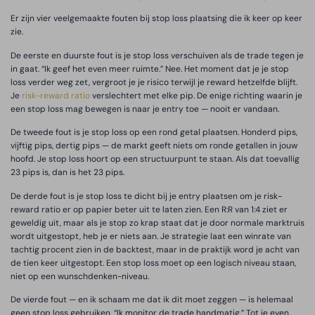
Er zijn vier veelgemaakte fouten bij stop loss plaatsing die ik keer op keer
zie.
De eerste en duurste fout is je stop loss verschuiven als de trade tegen je
in gaat. “Ik geef het even meer ruimte.” Nee. Het moment dat je je stop
loss verder weg zet, vergroot je je risico terwijl je reward hetzelfde blijft.
Je
risk-reward ratio
verslechtert met elke pip. De enige richting waarin je
een stop loss mag bewegen is naar je entry toe — nooit er vandaan.
De tweede fout is je stop loss op een rond getal plaatsen. Honderd pips,
vijftig pips, dertig pips — de markt geeft niets om ronde getallen in jouw
hoofd. Je stop loss hoort op een structuurpunt te staan. Als dat toevallig
23 pips is, dan is het 23 pips.
De derde fout is je stop loss te dicht bij je entry plaatsen om je risk-
reward ratio er op papier beter uit te laten zien. Een R:R van 1:4 ziet er
geweldig uit, maar als je stop zo krap staat dat je door normale marktruis
wordt uitgestopt, heb je er niets aan. Je strategie laat een winrate van
tachtig procent zien in de backtest, maar in de praktijk word je acht van
de tien keer uitgestopt. Een stop loss moet op een logisch niveau staan,
niet op een wunschdenken-niveau.
De vierde fout — en ik schaam me dat ik dit moet zeggen — is helemaal
geen stop loss gebruiken. “Ik monitor de trade handmatig.” Tot je even