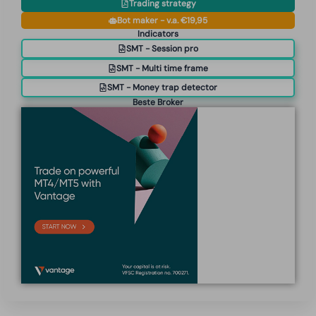
Trading strategy
Bot maker - v.a. €19,95
Indicators
SMT - Session pro
SMT - Multi time frame
SMT - Money trap detector
Beste Broker