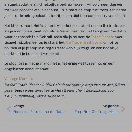
afstand, zodat je altijd hetzelfde bedrag riskeert — nooit meer dan één
tot twee procent van je account. En je raakt de stop niet meer aan nadat
je de trade hebt geplaatst, tenzij je hem dichter naar je entry verschuift.
Het klinkt simpel. Het ís simpel. Maar het consistent doen, elke trade, ook
als je emotioneel bent, ook als je “zeker weet dat het terugkomt” — dat is
waar het verschil zit. Gebruik tools die je helpen: de
Trade Planner
voor
visueel risicobeheer op je chart, het
Pro Trader dashboard
om bij te
houden of je je stop loss regels daadwerkelijk volgt, en een bot als je
merkt dat je jezelf niet vertrouwt.
Je stop loss is niet je vijand. Het is het enige wat tussen jou en een
opgeblazen account staat.
Vantage Markets
De SMT Trade Planner & Risk Calculator toont je stop loss, lot size, R:R en
potentieel verlies direct op je MetaTrader chart. Beschikbaar voor
€49,95 (eenmalig) voor MT4 én MT5.
Vorige
Volgende
Fibonacci Retracements: Natuurlijke Support En Resistance Levels
Prop Firm Challenge Halen