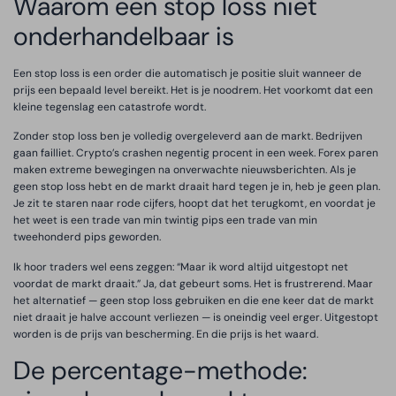
Waarom een stop loss niet
onderhandelbaar is
Een stop loss is een order die automatisch je positie sluit wanneer de
prijs een bepaald level bereikt. Het is je noodrem. Het voorkomt dat een
kleine tegenslag een catastrofe wordt.
Zonder stop loss ben je volledig overgeleverd aan de markt. Bedrijven
gaan failliet. Crypto’s crashen negentig procent in een week. Forex paren
maken extreme bewegingen na onverwachte nieuwsberichten. Als je
geen stop loss hebt en de markt draait hard tegen je in, heb je geen plan.
Je zit te staren naar rode cijfers, hoopt dat het terugkomt, en voordat je
het weet is een trade van min twintig pips een trade van min
tweehonderd pips geworden.
Ik hoor traders wel eens zeggen: “Maar ik word altijd uitgestopt net
voordat de markt draait.” Ja, dat gebeurt soms. Het is frustrerend. Maar
het alternatief — geen stop loss gebruiken en die ene keer dat de markt
niet draait je halve account verliezen — is oneindig veel erger. Uitgestopt
worden is de prijs van bescherming. En die prijs is het waard.
De percentage-methode: