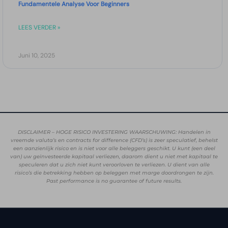
Fundamentele Analyse Voor Beginners
LEES VERDER »
Juni 10, 2025
DISCLAIMER – HOGE RISICO INVESTERING WAARSCHUWING: Handelen in
vreemde valuta’s en contracts for difference (CFD’s) is zeer speculatief, behelst
een aanzienlijk risico en is niet voor alle beleggers geschikt. U kunt (een deel
van) uw geïnvesteerde kapitaal verliezen, daarom dient u niet met kapitaal te
speculeren dat u zich niet kunt veroorloven te verliezen. U dient van alle
risico’s die betrekking hebben op beleggen met marge doordrongen te zijn.
Past performance is no guarantee of future results.