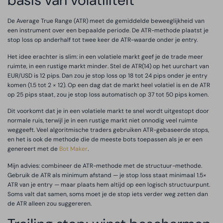
basis van volatiliteit
De Average True Range (ATR) meet de gemiddelde beweeglijkheid van
een instrument over een bepaalde periode. De ATR-methode plaatst je
stop loss op anderhalf tot twee keer de ATR-waarde onder je entry.
Het idee erachter is slim: in een volatiele markt geef je de trade meer
ruimte, in een rustige markt minder. Stel de ATR(14) op het uurchart van
EUR/USD is 12 pips. Dan zou je stop loss op 18 tot 24 pips onder je entry
komen (1.5 tot 2 × 12). Op een dag dat de markt heel volatiel is en de ATR
op 25 pips staat, zou je stop loss automatisch op 37 tot 50 pips komen.
Dit voorkomt dat je in een volatiele markt te snel wordt uitgestopt door
normale ruis, terwijl je in een rustige markt niet onnodig veel ruimte
weggeeft. Veel algoritmische traders gebruiken ATR-gebaseerde stops,
en het is ook de methode die de meeste bots toepassen als je er een
genereert met de
Bot Maker
.
Mijn advies: combineer de ATR-methode met de structuur-methode.
Gebruik de ATR als minimum afstand — je stop loss staat minimaal 1.5×
ATR van je entry — maar plaats hem altijd op een logisch structuurpunt.
Soms valt dat samen, soms moet je de stop iets verder weg zetten dan
de ATR alleen zou suggereren.