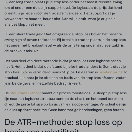
Bij een long trade plaats je je stop loss onder het meest recente swing
low of onder een duidelijk support level. De logica: als de prijs dat level
breekt, is je reden voor de trade geïnvalideerd. Het support dat je
verwachtte te houden, houdt niet. Dan wil je eruit, want je originele
analyse klopt niet meer.
Bij een short trade geldt het omgekeerde: stop loss boven het recente
swing high of boven resistance. Bij breakout trades plaats je de stop loss
net onder het breakout level — als de prijs terug onder dat level zakt, is
de breakout mislukt.
Het voordeel van deze methode is dat je stop loss een logische reden
heeft. Het nadeel is dat de afstand bij elke trade anders is. Soms staat je
stop loss 15 pips verwijderd, soms 50 pips. En daarom is
position sizing
zo
cruciaal — je past je lot size aan op basis van de stop loss afstand, zodat
je in beide gevallen hetzelfde bedrag riskeert.
De
SMT Trade Planner
maakt dit proces moeiteloos. Je sleept je stop loss
lijn naar het logische structuurpunt op de chart, en het panel berekent
direct de juiste lot size op basis van je risicopercentage. Verschuif de lijn
en alles updatet realtime. Geen handmatige berekeningen, geen fouten.
De ATR-methode: stop loss op