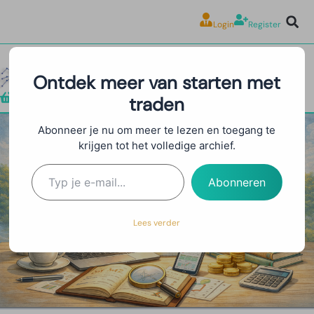
Login
Register
Ontdek meer van starten met
traden
Shop
Abonneer je nu om meer te lezen en toegang te
krijgen tot het volledige archief.
Stop Loss Strategieën:
Bescherm je Kapitaal als
Abonneren
een Pro
Lees verder