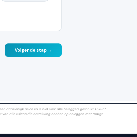
aanzienlijk risico en is niet voor alle beleggers geschikt. U kunt
ent van alle risico’s die betrekking hebben op beleggen met marge