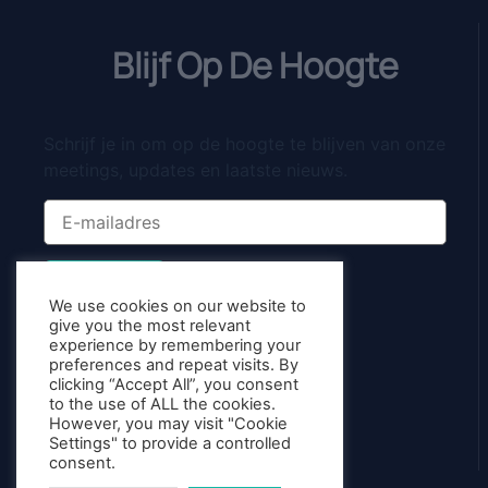
Blijf Op De Hoogte
Schrijf je in om op de hoogte te blijven van onze
meetings, updates en laatste nieuws.
Inschrijven
We use cookies on our website to
give you the most relevant
experience by remembering your
preferences and repeat visits. By
clicking “Accept All”, you consent
to the use of ALL the cookies.
However, you may visit "Cookie
Settings" to provide a controlled
consent.