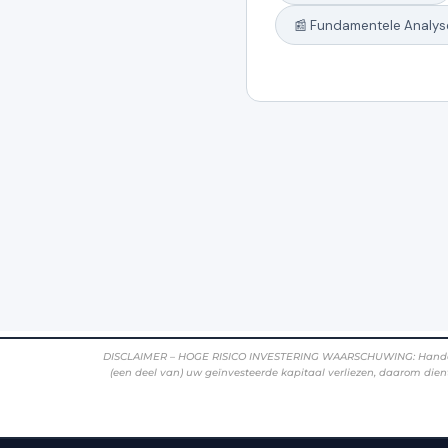
DISCLAIMER – HOGE RISICO INVESTERING WAARSCHUWING: Handelen in vr
(een deel van) uw geïnvesteerde kapitaal verliezen, daarom dient