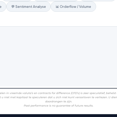
eemde valuta’s en contracts for difference (CFD’s) is zeer speculatief, behelst een 
 u niet met kapitaal te speculeren dat u zich niet kunt veroorloven te verliezen. U di
doordrongen te zijn.
Past performance is no guarantee of future results.