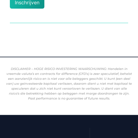
Inschrijven
DISCLAIMER – HOGE RISICO INVESTERING WAARSCHUWING: Handelen in
vreemde valuta’s en contracts for difference (CFD’s) is zeer speculatief, behelst
een aanzienlijk risico en is niet voor alle beleggers geschikt. U kunt (een deel
van) uw geïnvesteerde kapitaal verliezen, daarom dient u niet met kapitaal te
speculeren dat u zich niet kunt veroorloven te verliezen. U dient van alle
risico’s die betrekking hebben op beleggen met marge doordrongen te zijn.
Past performance is no guarantee of future results.