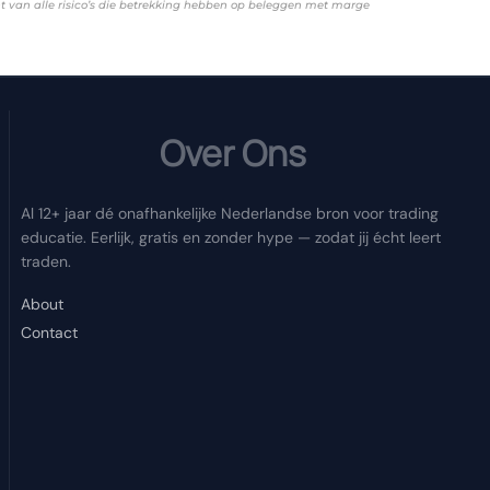
ent van alle risico’s die betrekking hebben op beleggen met marge
Over Ons
Al 12+ jaar dé onafhankelijke Nederlandse bron voor trading
educatie. Eerlijk, gratis en zonder hype — zodat jij écht leert
traden.
About
Contact