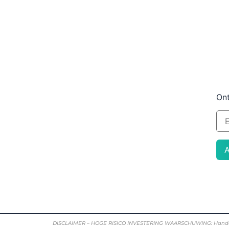
Ont
DISCLAIMER – HOGE RISICO INVESTERING WAARSCHUWING: Handelen in vr