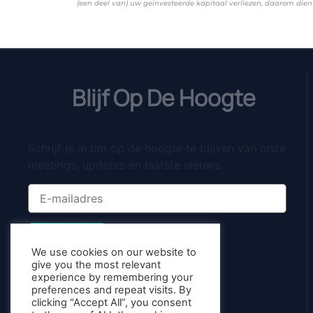
(een deel van) uw geïnvesteerde kapitaal verliezen, daarom dient
Blijf Op De Hoogte
Schrijf je in om op de hoogte te blijven van onze
meetings, updates en laatste nieuws.
Inschrijven
We use cookies on our website to
give you the most relevant
experience by remembering your
preferences and repeat visits. By
clicking “Accept All”, you consent