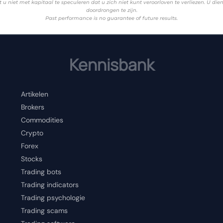
 u niet met kapitaal te speculeren dat u zich niet kunt veroorloven te verliezen. U di
doordrongen te zijn.
Past performance is no guarantee of future results.
Kennisbank
Artikelen
Brokers
Commodities
Crypto
Forex
Stocks
Trading bots
Trading indicators
Trading psychologie
Trading scams