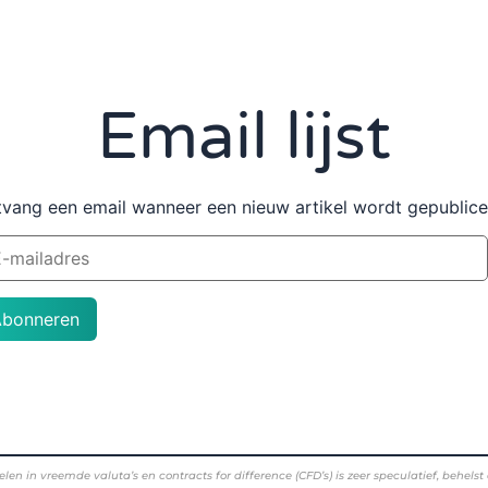
Email lijst
vang een email wanneer een nieuw artikel wordt gepublic
Abonneren
eemde valuta’s en contracts for difference (CFD’s) is zeer speculatief, behelst een 