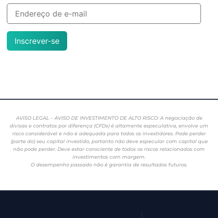
Inscrever-se
AVISO LEGAL – AVISO DE INVESTIMENTO DE ALTO RISCO: A negociação de
divisas e contratos por diferença (CFDs) é altamente especulativa, envolve um
risco considerável e não é adequada para todos os investidores. Pode perder
(parte do) seu capital investido, portanto não deve especular com capital que
não pode perder. Deve estar consciente de todos os riscos relacionados com
investimentos com margem.
O desempenho passado não é garantia de resultados futuros.