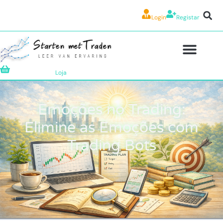
Login
Registar
Loja
Emoções no Trading:
Elimine as Emoções com
Trading Bots