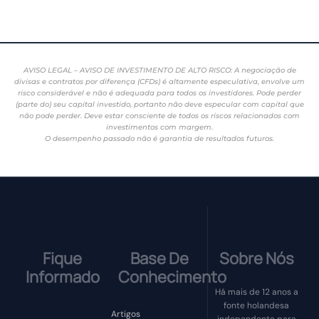
AVISO LEGAL – AVISO DE INVESTIMENTO DE ALTO RISCO: A negociação de
divisas e contratos por diferença (CFDs) é altamente especulativa, envolve um
risco considerável e não é adequada para todos os investidores. Pode perder
(parte do) seu capital investido, portanto não deve especular com capital que
não pode perder. Deve estar consciente de todos os riscos relacionados com
investimentos com margem.
O desempenho passado não é garantia de resultados futuros.
Fique
Base De
Sobre Nós
Informado
Conhecimento
Há mais de 12 anos a
fonte holandesa
Artigos
independente para