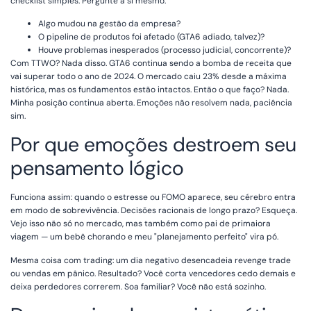
checklist simples. Pergunte a si mesmo:
Algo mudou na gestão da empresa?
O pipeline de produtos foi afetado (GTA6 adiado, talvez)?
Houve problemas inesperados (processo judicial, concorrente)?
Com TTWO? Nada disso. GTA6 continua sendo a bomba de receita que
vai superar todo o ano de 2024. O mercado caiu 23% desde a máxima
histórica, mas os fundamentos estão intactos. Então o que faço? Nada.
Minha posição continua aberta. Emoções não resolvem nada, paciência
sim.
Por que emoções destroem seu
pensamento lógico
Funciona assim: quando o estresse ou FOMO aparece, seu cérebro entra
em modo de sobrevivência. Decisões racionais de longo prazo? Esqueça.
Vejo isso não só no mercado, mas também como pai de primaiora
viagem — um bebê chorando e meu "planejamento perfeito" vira pó.
Mesma coisa com trading: um dia negativo desencadeia revenge trade
ou vendas em pânico. Resultado? Você corta vencedores cedo demais e
deixa perdedores correrem. Soa familiar? Você não está sozinho.