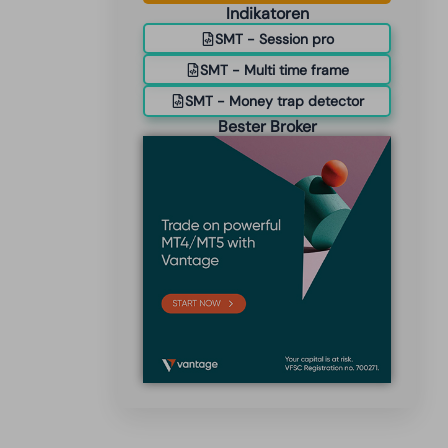
Indikatoren
SMT - Session pro
SMT - Multi time frame
SMT - Money trap detector
Bester Broker