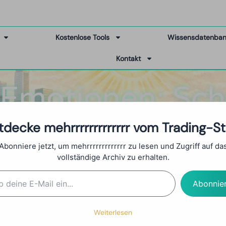
Kostenlose Tools
Wissensdatenba
Kontakt
Emotionen: Sch
en Mit Trading 
tdecke mehrrrrrrrrrrrrr vom Trading-St
Abonniere jetzt, um mehrrrrrrrrrrrrr zu lesen und Zugriff auf da
vollständige Archiv zu erhalten.
Abonnie
Weiterlesen