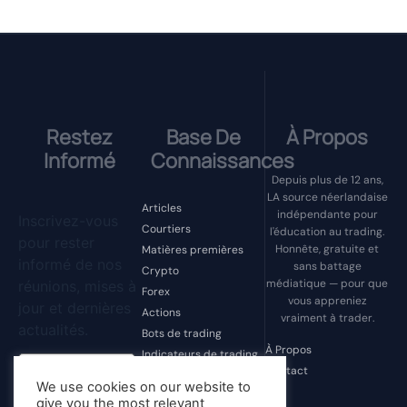
Restez
Base De
À Propos
Informé
Connaissances
Depuis plus de 12 ans,
LA source néerlandaise
Articles
indépendante pour
Inscrivez-vous
Courtiers
l'éducation au trading.
pour rester
Honnête, gratuite et
Matières premières
informé de nos
sans battage
Crypto
médiatique — pour que
réunions, mises à
Forex
vous appreniez
jour et dernières
Actions
vraiment à trader.
actualités.
Bots de trading
À Propos
Indicateurs de trading
Contact
Psychologie du trading
We use cookies on our website to
Arnaques au trading
give you the most relevant