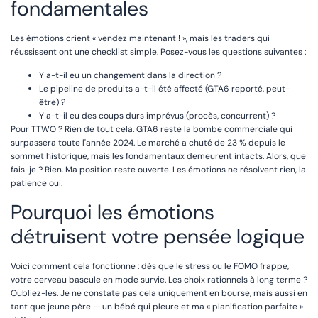
fondamentales
Les émotions crient « vendez maintenant ! », mais les traders qui
réussissent ont une checklist simple. Posez-vous les questions suivantes :
Y a-t-il eu un changement dans la direction ?
Le pipeline de produits a-t-il été affecté (GTA6 reporté, peut-
être) ?
Y a-t-il eu des coups durs imprévus (procès, concurrent) ?
Pour TTWO ? Rien de tout cela. GTA6 reste la bombe commerciale qui
surpassera toute l'année 2024. Le marché a chuté de 23 % depuis le
sommet historique, mais les fondamentaux demeurent intacts. Alors, que
fais-je ? Rien. Ma position reste ouverte. Les émotions ne résolvent rien, la
patience oui.
Pourquoi les émotions
détruisent votre pensée logique
Voici comment cela fonctionne : dès que le stress ou le FOMO frappe,
votre cerveau bascule en mode survie. Les choix rationnels à long terme ?
Oubliez-les. Je ne constate pas cela uniquement en bourse, mais aussi en
tant que jeune père — un bébé qui pleure et ma « planification parfaite »