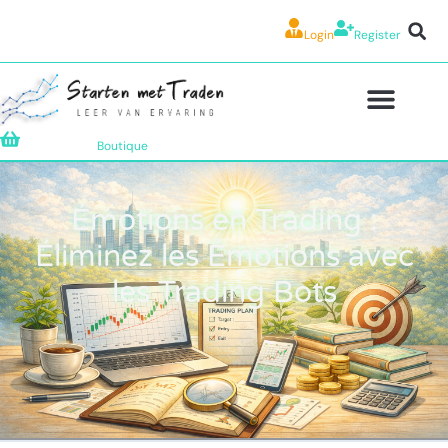
Login
Register
Boutique
Émotions en Trading :
Éliminez les Émotions avec
les Trading Bots