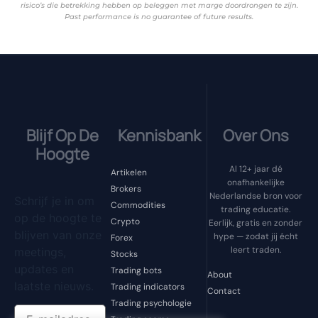
risico’s die betrekking hebben op beleggen met marge doordrongen te zijn.
Past performance is no guarantee of future results.
Blijf Op De
Kennisbank
Over Ons
Hoogte
Al 12+ jaar dé
Artikelen
onafhankelijke
Brokers
Nederlandse bron voor
Schrijf je in om
Commodities
trading educatie.
op de hoogte te
Crypto
Eerlijk, gratis en zonder
blijven van onze
hype — zodat jij écht
Forex
leert traden.
meetings,
Stocks
updates en
Trading bots
About
laatste nieuws.
Trading indicators
Contact
Trading psychologie