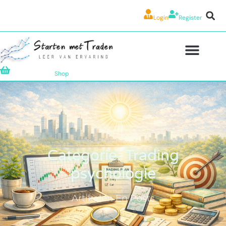
Login
Register
Shop
Categorie: Trading
psychologie
Artikelen En Posts