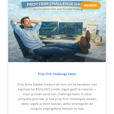
BROKERS
Prop Firm Challenge Halen
Prop firms bieden traders de kans om te handelen met
kapitaal tot $200.000 zonder eigen geld te riskeren —
maar je moet eerst een challenge halen. In deze
complete gids leer je hoe prop firm challenges werken,
welke regels je moet kennen, welke strategieën de
hoogste slagingskans hebben en hoe