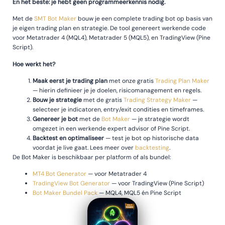
En het beste: je hebt geen programmeerkennis nodig.
Met de
SMT Bot Maker
bouw je een complete trading bot op basis van
je eigen trading plan en strategie. De tool genereert werkende code
voor Metatrader 4 (MQL4), Metatrader 5 (MQL5), en TradingView (Pine
Script).
Hoe werkt het?
Maak eerst je trading plan
met onze gratis
Trading Plan Maker
— hierin definieer je je doelen, risicomanagement en regels.
Bouw je strategie
met de gratis
Trading Strategy Maker
—
selecteer je indicatoren, entry/exit condities en timeframes.
Genereer je bot
met de
Bot Maker
— je strategie wordt
omgezet in een werkende expert advisor of Pine Script.
Backtest en optimaliseer
— test je bot op historische data
voordat je live gaat. Lees meer over
backtesting
.
De Bot Maker is beschikbaar per platform of als bundel:
MT4 Bot Generator
— voor Metatrader 4
TradingView Bot Generator
— voor TradingView (Pine Script)
Bot Maker Bundel Pack
— MQL4, MQL5 én Pine Script