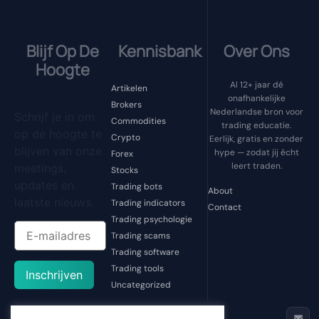
Blijf Op De
Kennisbank
Over Ons
Hoogte
Al 12+ jaar dé
Artikelen
onafhankelijke
Brokers
Nederlandse bron voor
Schrijf je in om
Commodities
trading educatie.
op de hoogte te
Crypto
Eerlijk, gratis en zonder
blijven van onze
hype — zodat jij écht
Forex
leert traden.
meetings,
Stocks
updates en
Trading bots
About
laatste nieuws.
Trading indicators
Contact
Trading psychologie
Trading scams
Trading software
Trading tools
Inschrijven
Uncategorized
© 2013 - 2026