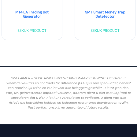
MT4 EA Trading Bot
SMT Smart Money Trap
Generator
Detetector
BEKIJK PRODUCT
BEKIJK PRODUCT
DISCLAIMER – HOGE RISICO INVESTERING WAARSCHUWING: Handelen in
vreemde valuta’s en contracts for difference (CFD’s) is zeer speculatief, behelst
een aanzienlijk risico en is niet voor alle beleggers geschikt. U kunt (een deel
van) uw geïnvesteerde kapitaal verliezen, daarom dient u niet met kapitaal te
speculeren dat u zich niet kunt veroorloven te verliezen. U dient van alle
risico’s die betrekking hebben op beleggen met marge doordrongen te zijn.
Past performance is no guarantee of future results.