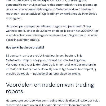
Een trading robot (ook wel expert advisor, EA, of trading bot
genoemd) is een stukje software dat automatisch trades plaatst op
basis van vooraf ingestelde regels. In Metatrader 4 en 5 heet zo’n
robot een ‘expert advisor’. Op TradingView werkt het via Pine Script
strategieën.
Het principe is simpel: je definieert regels — bijvoorbeeld “koop
wanneer de RSI onder de 30 komt en de prijs boven het 200 EMA ligt”
— en de robot voert die regels consequent uit. Dag en nacht, zonder
aarzeling, zonder emotie.
Hoe werkt het in de praktijk?
Bij een kant-en-klare robot installeer je een bestand in je
Metatrader-map of voeg je een script toe aan TradingView.
Vervolgens activeer je de robot op je chart, stel je je parameters in,
en laat je de bot zijn werk doen. Bij een zelfgebouwde bot bepaal jij
precies de regels — gebaseerd op jouw eigen strategie.
Voordelen en nadelen van trading
robots
Het grootste voordeel van een trading robot is discipline. De bot volgt
je strategie exact op en wijkt daar niet van af. Geen emotionele