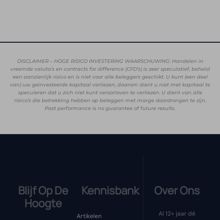
DISCLAIMER – HOGE RISICO INVESTERING WAARSCHUWING: Handelen in
vreemde valuta’s en contracts for difference (CFD’s) is zeer speculatief, behelst
een aanzienlijk risico en is niet voor alle beleggers geschikt. U kunt (een deel
van) uw geïnvesteerde kapitaal verliezen, daarom dient u niet met kapitaal te
speculeren dat u zich niet kunt veroorloven te verliezen. U dient van alle
risico’s die betrekking hebben op beleggen met marge doordrongen te zijn.
Past performance is no guarantee of future results.
Blijf Op De
Kennisbank
Over Ons
Hoogte
Al 12+ jaar dé
Artikelen