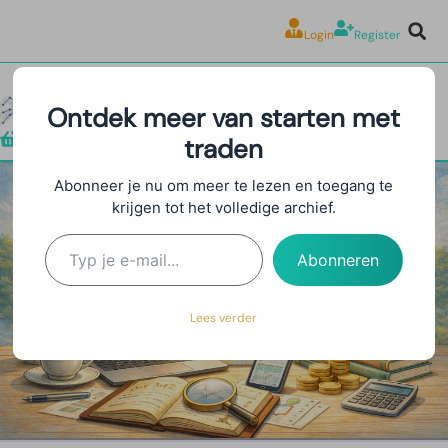
Login
Register
Ontdek meer van starten met
traden
Shop
Abonneer je nu om meer te lezen en toegang te
krijgen tot het volledige archief.
Top 5 Trading Fouten die
Beginners Maken (en Hoe te
Abonneren
Vermijden)
Lees verder