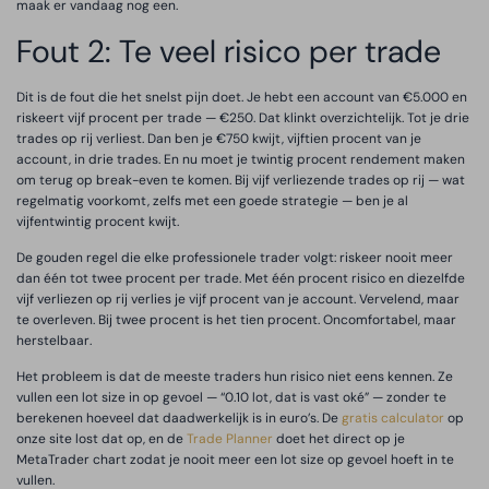
maak er vandaag nog een.
Fout 2: Te veel risico per trade
Dit is de fout die het snelst pijn doet. Je hebt een account van €5.000 en
riskeert vijf procent per trade — €250. Dat klinkt overzichtelijk. Tot je drie
trades op rij verliest. Dan ben je €750 kwijt, vijftien procent van je
account, in drie trades. En nu moet je twintig procent rendement maken
om terug op break-even te komen. Bij vijf verliezende trades op rij — wat
regelmatig voorkomt, zelfs met een goede strategie — ben je al
vijfentwintig procent kwijt.
De gouden regel die elke professionele trader volgt: riskeer nooit meer
dan één tot twee procent per trade. Met één procent risico en diezelfde
vijf verliezen op rij verlies je vijf procent van je account. Vervelend, maar
te overleven. Bij twee procent is het tien procent. Oncomfortabel, maar
herstelbaar.
Het probleem is dat de meeste traders hun risico niet eens kennen. Ze
vullen een lot size in op gevoel — “0.10 lot, dat is vast oké” — zonder te
berekenen hoeveel dat daadwerkelijk is in euro’s. De
gratis calculator
op
onze site lost dat op, en de
Trade Planner
doet het direct op je
MetaTrader chart zodat je nooit meer een lot size op gevoel hoeft in te
vullen.