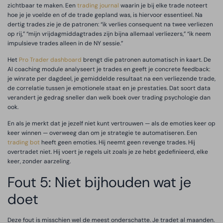
zichtbaar te maken. Een
trading journal
waarin je bij elke trade noteert
hoe je je voelde en of de trade gepland was, is hiervoor essentieel. Na
dertig trades zie je de patronen: “ik verlies consequent na twee verliezen
op rij,” “mijn vrijdagmiddagtrades zijn bijna allemaal verliezers,” “ik neem
impulsieve trades alleen in de NY sessie.”
Het
Pro Trader dashboard
brengt die patronen automatisch in kaart. De
AI coaching module analyseert je trades en geeft je concrete feedback:
je winrate per dagdeel, je gemiddelde resultaat na een verliezende trade,
de correlatie tussen je emotionele staat en je prestaties. Dat soort data
verandert je gedrag sneller dan welk boek over trading psychologie dan
ook.
En als je merkt dat je jezelf niet kunt vertrouwen — als de emoties keer op
keer winnen — overweeg dan om je strategie te automatiseren. Een
trading bot
heeft geen emoties. Hij neemt geen revenge trades. Hij
overtradet niet. Hij voert je regels uit zoals je ze hebt gedefinieerd, elke
keer, zonder aarzeling.
Fout 5: Niet bijhouden wat je
doet
Deze fout is misschien wel de meest onderschatte. Je tradet al maanden.