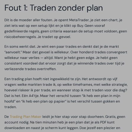
Fout 1: Traden zonder plan
Dit is de moeder aller fouten. Je opent MetaTrader, je ziet een chart, je
ziet iets wat op een setup lijkt en je klikt op Buy. Geen vooraf
gedefinieerde regels, geen criteria waaraan de setup moet voldoen, geen
risicobeheerregels. Je tradet op gevoel.
En soms werkt dat. Je wint een paar trades en denkt dat je de markt
“aanvoelt.” Maar dat gevoel is willekeur. Over honderd trades convergeert
willekeur naar verlies — altijd. Want je hebt geen edge. Je hebt geen
consistent voordeel dat ervoor zorgt dat je winnende trades over tijd je
verliezende trades overtreffen.
Een trading plan hoeft niet ingewikkeld te zijn. Het antwoordt op vijf
vragen: welke markten trade ik, op welke timeframes, met welke strategie,
hoeveel riskeer ik per trade, en wanneer stop ik met traden voor die dag?
Dat is het. Eén A4’tje. Maar het verschil tussen “ik heb een plan in mijn
hoofd” en “ik heb een plan op papier” is het verschil tussen gokken en
traden.
De
Trading Plan Maker
leidt je hier stap voor stap doorheen. Gratis, geen
account nodig. Na tien minuten heb je een plan dat je als PDF kunt
downloaden en naast je scherm kunt leggen. Doe jezelf een plezier en