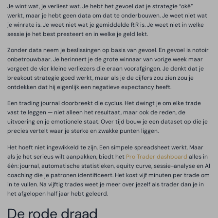
Je wint wat, je verliest wat. Je hebt het gevoel dat je strategie “oké”
werkt, maar je hebt geen data om dat te onderbouwen. Je weet niet wat
je winrate is. Je weet niet wat je gemiddelde R:R is. Je weet niet in welke
sessie je het best presteert en in welke je geld lekt.
Zonder data neem je beslissingen op basis van gevoel. En gevoel is notoir
onbetrouwbaar. Je herinnert je de grote winnaar van vorige week maar
vergeet de vier kleine verliezers die eraan voorafgingen. Je denkt dat je
breakout strategie goed werkt, maar als je de cijfers zou zien zou je
ontdekken dat hij eigenlijk een negatieve expectancy heeft.
Een trading journal doorbreekt die cyclus. Het dwingt je om elke trade
vast te leggen — niet alleen het resultaat, maar ook de reden, de
uitvoering en je emotionele staat. Over tijd bouw je een dataset op die je
precies vertelt waar je sterke en zwakke punten liggen.
Het hoeft niet ingewikkeld te zijn. Een simpele spreadsheet werkt. Maar
als je het serieus wilt aanpakken, biedt het
Pro Trader dashboard
alles in
één: journal, automatische statistieken, equity curve, sessie-analyse en AI
coaching die je patronen identificeert. Het kost vijf minuten per trade om
in te vullen. Na vijftig trades weet je meer over jezelf als trader dan je in
het afgelopen half jaar hebt geleerd.
De rode draad