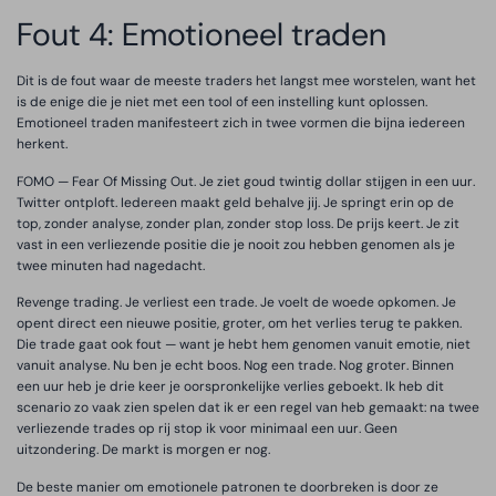
Fout 4: Emotioneel traden
Dit is de fout waar de meeste traders het langst mee worstelen, want het
is de enige die je niet met een tool of een instelling kunt oplossen.
Emotioneel traden manifesteert zich in twee vormen die bijna iedereen
herkent.
FOMO — Fear Of Missing Out. Je ziet goud twintig dollar stijgen in een uur.
Twitter ontploft. Iedereen maakt geld behalve jij. Je springt erin op de
top, zonder analyse, zonder plan, zonder stop loss. De prijs keert. Je zit
vast in een verliezende positie die je nooit zou hebben genomen als je
twee minuten had nagedacht.
Revenge trading. Je verliest een trade. Je voelt de woede opkomen. Je
opent direct een nieuwe positie, groter, om het verlies terug te pakken.
Die trade gaat ook fout — want je hebt hem genomen vanuit emotie, niet
vanuit analyse. Nu ben je echt boos. Nog een trade. Nog groter. Binnen
een uur heb je drie keer je oorspronkelijke verlies geboekt. Ik heb dit
scenario zo vaak zien spelen dat ik er een regel van heb gemaakt: na twee
verliezende trades op rij stop ik voor minimaal een uur. Geen
uitzondering. De markt is morgen er nog.
De beste manier om emotionele patronen te doorbreken is door ze