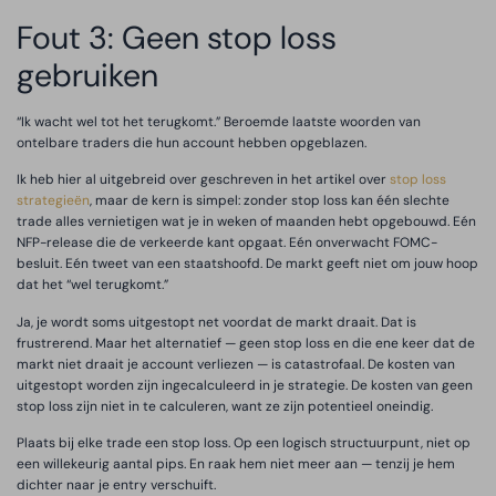
Fout 3: Geen stop loss
gebruiken
“Ik wacht wel tot het terugkomt.” Beroemde laatste woorden van
ontelbare traders die hun account hebben opgeblazen.
Ik heb hier al uitgebreid over geschreven in het artikel over
stop loss
strategieën
, maar de kern is simpel: zonder stop loss kan één slechte
trade alles vernietigen wat je in weken of maanden hebt opgebouwd. Eén
NFP-release die de verkeerde kant opgaat. Eén onverwacht FOMC-
besluit. Eén tweet van een staatshoofd. De markt geeft niet om jouw hoop
dat het “wel terugkomt.”
Ja, je wordt soms uitgestopt net voordat de markt draait. Dat is
frustrerend. Maar het alternatief — geen stop loss en die ene keer dat de
markt niet draait je account verliezen — is catastrofaal. De kosten van
uitgestopt worden zijn ingecalculeerd in je strategie. De kosten van geen
stop loss zijn niet in te calculeren, want ze zijn potentieel oneindig.
Plaats bij elke trade een stop loss. Op een logisch structuurpunt, niet op
een willekeurig aantal pips. En raak hem niet meer aan — tenzij je hem
dichter naar je entry verschuift.