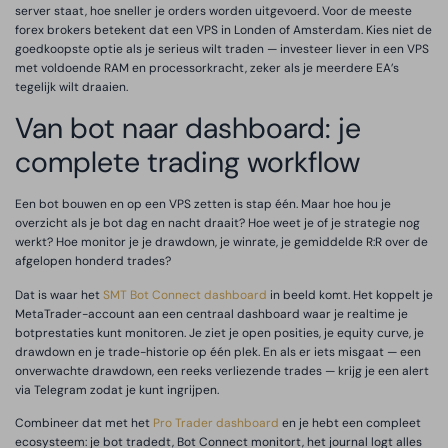
server staat, hoe sneller je orders worden uitgevoerd. Voor de meeste
forex brokers betekent dat een VPS in Londen of Amsterdam. Kies niet de
goedkoopste optie als je serieus wilt traden — investeer liever in een VPS
met voldoende RAM en processorkracht, zeker als je meerdere EA’s
tegelijk wilt draaien.
Van bot naar dashboard: je
complete trading workflow
Een bot bouwen en op een VPS zetten is stap één. Maar hoe hou je
overzicht als je bot dag en nacht draait? Hoe weet je of je strategie nog
werkt? Hoe monitor je je drawdown, je winrate, je gemiddelde R:R over de
afgelopen honderd trades?
Dat is waar het
SMT Bot Connect dashboard
in beeld komt. Het koppelt je
MetaTrader-account aan een centraal dashboard waar je realtime je
botprestaties kunt monitoren. Je ziet je open posities, je equity curve, je
drawdown en je trade-historie op één plek. En als er iets misgaat — een
onverwachte drawdown, een reeks verliezende trades — krijg je een alert
via Telegram zodat je kunt ingrijpen.
Combineer dat met het
Pro Trader dashboard
en je hebt een compleet
ecosysteem: je bot tradedt, Bot Connect monitort, het journal logt alles