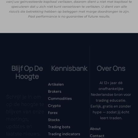
van) uw geïnvesteerde kapitaal verliezen, daarom dient u niet met kapitaal te
speculeren dat u zich niet kunt veroorloven te verliezen. U dient van alle
risico’s die betrekking hebben op beleggen met marge doordrongen te zijn.
Past performance is no guarantee of future results.
Blijf Op De
Kennisbank
Over Ons
Hoogte
Al 12+ jaar dé
Artikelen
onafhankelijke
Brokers
Nederlandse bron voor
Schrijf je in om
Commodities
trading educatie.
op de hoogte te
Crypto
Eerlijk, gratis en zonder
blijven van onze
hype — zodat jij écht
Forex
leert traden.
meetings,
Stocks
updates en
Trading bots
About
laatste nieuws.
Trading indicators
Contact