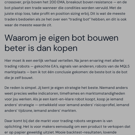
crossover, prijs boven het 200 EMA, breakout boven resistance — en de
bot plaatst een trade wanneer die condities worden vervuld. Met de
juiste stop loss, take profit en position sizing erbij. Dit is wat de meeste
traders bedoelen als ze het over een “trading bot” hebben, en dit is ook
waar de meeste waarde zit.
Waarom je eigen bot bouwen
beter is dan kopen
Hier moet ik een eerlijk verhaal vertellen. Na jaren ervaring met allerlei
trading robots — gekochte EA’s, signals van anderen, robots van de MQL5
marktplaats — ben ik tot één conclusie gekomen: de beste bot is de bot
die je zelf bouwt.
De reden is simpel. Jij kent je eigen strategie het beste. Niemand anders
weet precies welke indicatoren, timeframes en marktomstandigheden
voor jou werken. Als je een kant-en-klare robot koopt, koop je iemand
anders’ strategie — ontwikkeld voor iemand anders’ risicoprofiel, iemand
anders’ tijdzone, iemand anders’ markten.
Daar komt bij dat de markt voor trading robots vergeven is van
oplichting. Het is voor makers eenvoudig om een product te verkopen dat
er op papier geweldig uitziet. Mooie backtest-resultaten, lovende