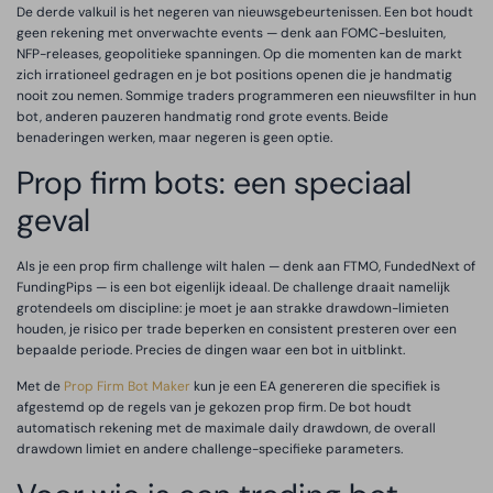
De derde valkuil is het negeren van nieuwsgebeurtenissen. Een bot houdt
geen rekening met onverwachte events — denk aan FOMC-besluiten,
NFP-releases, geopolitieke spanningen. Op die momenten kan de markt
zich irrationeel gedragen en je bot positions openen die je handmatig
nooit zou nemen. Sommige traders programmeren een nieuwsfilter in hun
bot, anderen pauzeren handmatig rond grote events. Beide
benaderingen werken, maar negeren is geen optie.
Prop firm bots: een speciaal
geval
Als je een prop firm challenge wilt halen — denk aan FTMO, FundedNext of
FundingPips — is een bot eigenlijk ideaal. De challenge draait namelijk
grotendeels om discipline: je moet je aan strakke drawdown-limieten
houden, je risico per trade beperken en consistent presteren over een
bepaalde periode. Precies de dingen waar een bot in uitblinkt.
Met de
Prop Firm Bot Maker
kun je een EA genereren die specifiek is
afgestemd op de regels van je gekozen prop firm. De bot houdt
automatisch rekening met de maximale daily drawdown, de overall
drawdown limiet en andere challenge-specifieke parameters.