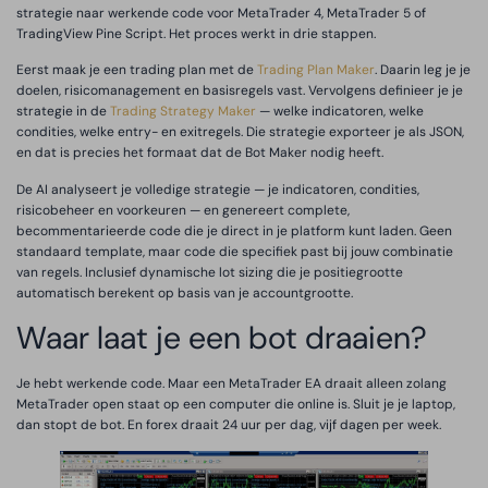
strategie naar werkende code voor MetaTrader 4, MetaTrader 5 of
TradingView Pine Script. Het proces werkt in drie stappen.
Eerst maak je een trading plan met de
Trading Plan Maker
. Daarin leg je je
doelen, risicomanagement en basisregels vast. Vervolgens definieer je je
strategie in de
Trading Strategy Maker
— welke indicatoren, welke
condities, welke entry- en exitregels. Die strategie exporteer je als JSON,
en dat is precies het formaat dat de Bot Maker nodig heeft.
De AI analyseert je volledige strategie — je indicatoren, condities,
risicobeheer en voorkeuren — en genereert complete,
becommentarieerde code die je direct in je platform kunt laden. Geen
standaard template, maar code die specifiek past bij jouw combinatie
van regels. Inclusief dynamische lot sizing die je positiegrootte
automatisch berekent op basis van je accountgrootte.
Waar laat je een bot draaien?
Je hebt werkende code. Maar een MetaTrader EA draait alleen zolang
MetaTrader open staat op een computer die online is. Sluit je je laptop,
dan stopt de bot. En forex draait 24 uur per dag, vijf dagen per week.