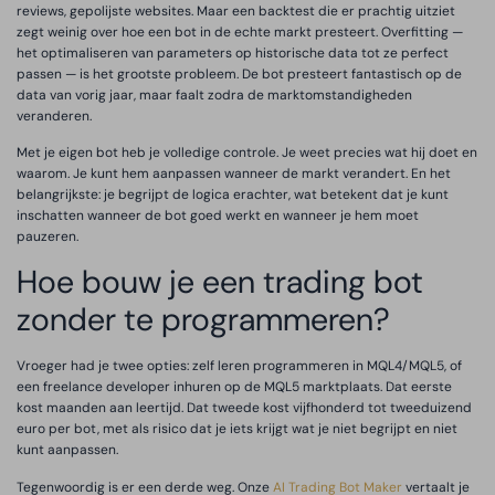
reviews, gepolijste websites. Maar een backtest die er prachtig uitziet
zegt weinig over hoe een bot in de echte markt presteert. Overfitting —
het optimaliseren van parameters op historische data tot ze perfect
passen — is het grootste probleem. De bot presteert fantastisch op de
data van vorig jaar, maar faalt zodra de marktomstandigheden
veranderen.
Met je eigen bot heb je volledige controle. Je weet precies wat hij doet en
waarom. Je kunt hem aanpassen wanneer de markt verandert. En het
belangrijkste: je begrijpt de logica erachter, wat betekent dat je kunt
inschatten wanneer de bot goed werkt en wanneer je hem moet
pauzeren.
Hoe bouw je een trading bot
zonder te programmeren?
Vroeger had je twee opties: zelf leren programmeren in MQL4/MQL5, of
een freelance developer inhuren op de MQL5 marktplaats. Dat eerste
kost maanden aan leertijd. Dat tweede kost vijfhonderd tot tweeduizend
euro per bot, met als risico dat je iets krijgt wat je niet begrijpt en niet
kunt aanpassen.
Tegenwoordig is er een derde weg. Onze
AI Trading Bot Maker
vertaalt je