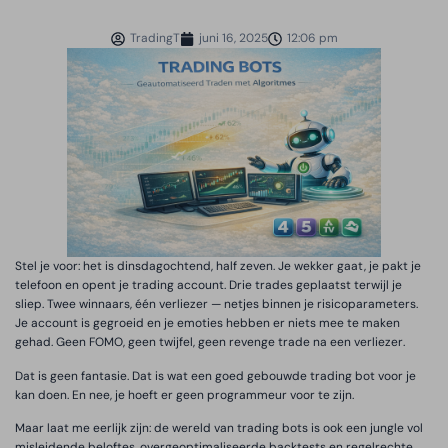
TradingT
juni 16, 2025
12:06 pm
Stel je voor: het is dinsdagochtend, half zeven. Je wekker gaat, je pakt je
telefoon en opent je trading account. Drie trades geplaatst terwijl je
sliep. Twee winnaars, één verliezer — netjes binnen je risicoparameters.
Je account is gegroeid en je emoties hebben er niets mee te maken
gehad. Geen FOMO, geen twijfel, geen revenge trade na een verliezer.
Dat is geen fantasie. Dat is wat een goed gebouwde trading bot voor je
kan doen. En nee, je hoeft er geen programmeur voor te zijn.
Maar laat me eerlijk zijn: de wereld van trading bots is ook een jungle vol
misleidende beloftes, overgeoptimaliseerde backtests en regelrechte