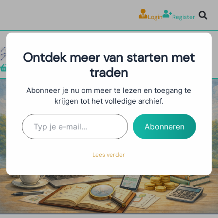
Login
Register
Ontdek meer van starten met
traden
Shop
Abonneer je nu om meer te lezen en toegang te
krijgen tot het volledige archief.
Trading Bots:
Geautomatiseerd Traden
Abonneren
met Algoritmes
Lees verder