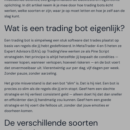
oplichting. In dit artikel neem ik je mee door hoe trading bots écht
werken, welke soorten er zijn, waar je op moet letten en hoe je zelf aan de
slag kunt.
Wat is een trading bot eigenlijk?
Een trading bot is simpelweg een stuk software dat trades plaatst op
basis van regels die jij hebt gedefinieerd. In MetaTrader 4 en 5 heten ze
Expert Advisors (EA’s), op TradingView werken ze als Pine Script
strategieën. Het principe is altijd hetzelfde: jij bepaalt de condities —
wanneer kopen, wanneer verkopen, hoeveel riskeren — en de bot voert
dat onvermoeibaar uit. Vierentwintig uur per dag, vijf dagen per week.
Zonder pauze, zonder aarzeling.
Het grote misverstand is dat een bot “slim” is. Dat is hij niet. Een bot is
precies zo slim als de regels die jij erin stopt. Geef hem een slechte
strategie en hij verliest consistent geld — alleen doet hij dat dan sneller
en efficiënter dan jij handmatig zou kunnen. Geef hem een goede
strategie en hij voert die feilloos uit, zonder dat jouw emoties er
doorheen komen.
De verschillende soorten