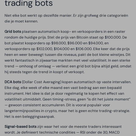
trading bots
Niet elke bot werkt op dezelfde manier. Er zijn grofweg drie categorieën
die je moet kennen.
Grid bots
plaatsen automatisch koop- en verkooporders in een raster
rondom de huidige prijs. Stel: de prijs van Bitcoin staat op $100.000. De
bot plaatst kooporders op $98.000, $96.000 en $94.000, en
verkooporders op $102.000, $104.000 en $106.000. Elke keer dat de prijs
heen en weer beweegt tussen die niveaus, pakt de bot kleine winstjes. Dit
werkt fantastisch in zijwaartse markten met veel volatiliteit. In een sterke
trend — omhoog of omlaag — verliest een grid bot bijna altijd geld, omdat
hij steeds tegen de trend in koopt of verkoopt.
DCA bots
(Dollar Cost Averaging) kopen automatisch op vaste intervallen.
Elke dag, elke week of elke maand een vast bedrag aan een bepaald
instrument. Het idee is dat je door regelmatig te kopen het effect van
volatiliteit uitmiddelt. Geen timing-stress, geen “is dit het juiste moment”
— gewoon consistent accumuleren. Dit is vooral populair voor
langetermijnposities in crypto, maar het is geen echte trading-strategie.
Het is een beleggingsaanpak.
Signal-based bots
zijn waar het voor de meeste traders interessant
wordt. Je definieert technische condities — RSI onder de 30, MACD