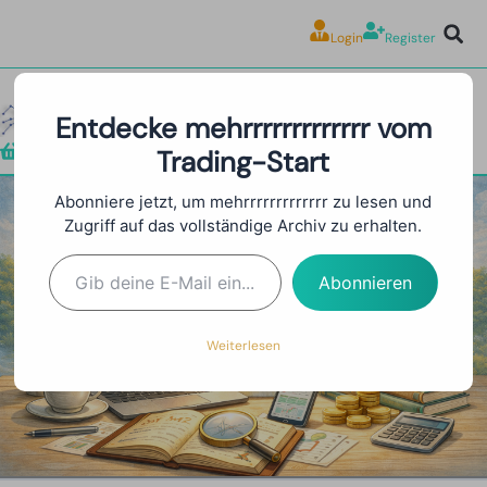
Login
Register
Entdecke mehrrrrrrrrrrrrr vom
Trading-Start
Shop
Abonniere jetzt, um mehrrrrrrrrrrrrr zu lesen und
Zugriff auf das vollständige Archiv zu erhalten.
Trading Bots:
Automatisiertes Trading mit
Abonnieren
Algorithmen
Weiterlesen