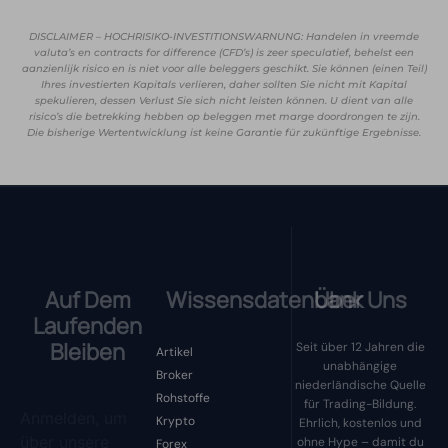
DISCLAIMER – HOCHRISIKO-INVESTITIONSWARNUNG: Handelen in vreemde
valuta’s en contracts for difference (CFD’s) is zeer speculatief, behelst een
aanzienlijk risico en is niet voor alle beleggers geschikt. Sie können (einen Teil)
Ihres investierten Kapitals verlieren, daher sollten Sie nicht mit Kapital
spekulieren, dessen Verlust Sie sich nicht leisten können. U dient van alle
risico’s die betrekking hebben op beleggen met marge doordrongen te zijn.
Die bisherige Wertentwicklung ist keine Garantie für zukünftige Ergebnisse.
Auf Dem
Wissensdatenbank
Über Uns
Laufenden
Bleiben
Seit über 12 Jahren die
Artikel
unabhängige
Broker
niederländische Quelle
Rohstoffe
für Trading-Bildung.
Anmelden, um
Krypto
Ehrlich, kostenlos und
über unsere
ohne Hype – damit du
Forex