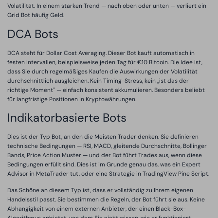
Volatilität. In einem starken Trend — nach oben oder unten — verliert ein
Grid Bot häufig Geld.
DCA Bots
DCA steht für Dollar Cost Averaging. Dieser Bot kauft automatisch in
festen Intervallen, beispielsweise jeden Tag für €10 Bitcoin. Die Idee ist,
dass Sie durch regelmäßiges Kaufen die Auswirkungen der Volatilität
durchschnittlich ausgleichen. Kein Timing-Stress, kein „ist das der
richtige Moment" — einfach konsistent akkumulieren. Besonders beliebt
für langfristige Positionen in Kryptowährungen.
Indikatorbasierte Bots
Dies ist der Typ Bot, an den die Meisten Trader denken. Sie definieren
technische Bedingungen — RSI, MACD, gleitende Durchschnitte, Bollinger
Bands, Price Action Muster — und der Bot führt Trades aus, wenn diese
Bedingungen erfüllt sind. Dies ist im Grunde genau das, was ein Expert
Advisor in MetaTrader tut, oder eine Strategie in TradingView Pine Script.
Das Schöne an diesem Typ ist, dass er vollständig zu Ihrem eigenen
Handelsstil passt. Sie bestimmen die Regeln, der Bot führt sie aus. Keine
Abhängigkeit von einem externen Anbieter, der einen Black-Box-
Algorithmus anbietet, von dem Sie nicht wissen, wie er funktioniert.