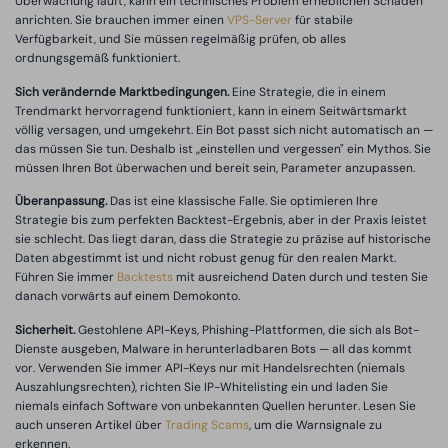
Überwachung läuft, kann ein technisches Problem erheblichen Schaden
anrichten. Sie brauchen immer einen
VPS-Server
für stabile
Verfügbarkeit, und Sie müssen regelmäßig prüfen, ob alles
ordnungsgemäß funktioniert.
Sich verändernde Marktbedingungen.
Eine Strategie, die in einem
Trendmarkt hervorragend funktioniert, kann in einem Seitwärtsmarkt
völlig versagen, und umgekehrt. Ein Bot passt sich nicht automatisch an —
das müssen Sie tun. Deshalb ist „einstellen und vergessen" ein Mythos. Sie
müssen Ihren Bot überwachen und bereit sein, Parameter anzupassen.
Überanpassung.
Das ist eine klassische Falle. Sie optimieren Ihre
Strategie bis zum perfekten Backtest-Ergebnis, aber in der Praxis leistet
sie schlecht. Das liegt daran, dass die Strategie zu präzise auf historische
Daten abgestimmt ist und nicht robust genug für den realen Markt.
Führen Sie immer
Backtests
mit ausreichend Daten durch und testen Sie
danach vorwärts auf einem Demokonto.
Sicherheit.
Gestohlene API-Keys, Phishing-Plattformen, die sich als Bot-
Dienste ausgeben, Malware in herunterladbaren Bots — all das kommt
vor. Verwenden Sie immer API-Keys nur mit Handelsrechten (niemals
Auszahlungsrechten), richten Sie IP-Whitelisting ein und laden Sie
niemals einfach Software von unbekannten Quellen herunter. Lesen Sie
auch unseren Artikel über
Trading Scams
, um die Warnsignale zu
erkennen.