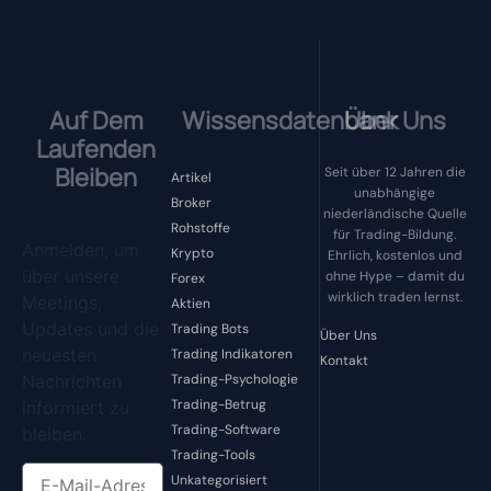
Auf Dem
Wissensdatenbank
Über Uns
Laufenden
Bleiben
Seit über 12 Jahren die
Artikel
unabhängige
Broker
niederländische Quelle
Rohstoffe
für Trading-Bildung.
Anmelden, um
Krypto
Ehrlich, kostenlos und
über unsere
ohne Hype – damit du
Forex
wirklich traden lernst.
Meetings,
Aktien
Updates und die
Trading Bots
Über Uns
neuesten
Trading Indikatoren
Kontakt
Nachrichten
Trading-Psychologie
Trading-Betrug
informiert zu
Trading-Software
bleiben.
Trading-Tools
Unkategorisiert