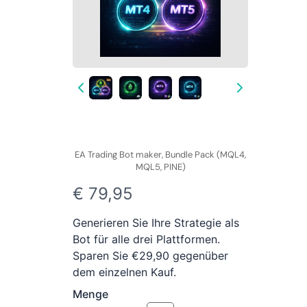
EA Trading Bot maker, Bundle Pack (MQL4,
MQL5, PINE)
J
€ 79,95
e
Generieren Sie Ihre Strategie als
t
Bot für alle drei Plattformen.
Sparen Sie €29,90 gegenüber
z
dem einzelnen Kauf.
t
Menge