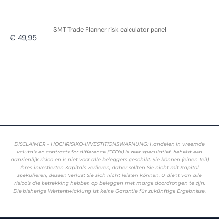
SMT Trade Planner risk calculator panel
€ 49,95
DISCLAIMER – HOCHRISIKO-INVESTITIONSWARNUNG: Handelen in vreemde
valuta’s en contracts for difference (CFD’s) is zeer speculatief, behelst een
aanzienlijk risico en is niet voor alle beleggers geschikt. Sie können (einen Teil)
Ihres investierten Kapitals verlieren, daher sollten Sie nicht mit Kapital
spekulieren, dessen Verlust Sie sich nicht leisten können. U dient van alle
risico’s die betrekking hebben op beleggen met marge doordrongen te zijn.
Die bisherige Wertentwicklung ist keine Garantie für zukünftige Ergebnisse.