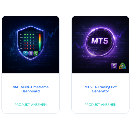
SMT Multi-Timeframe
MT5 EA Trading Bot
Dashboard
Generator
PRODUKT ANSEHEN
PRODUKT ANSEHEN