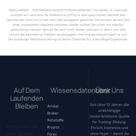
DISCLAIMER – HOCHRISIKO-INVESTITIONSWARNUNG: Handelen in vreemde
valuta’s en contracts for difference (CFD’s) is zeer speculatief, behelst een
aanzienlijk risico en is niet voor alle beleggers geschikt. Sie können (einen Teil)
Ihres investierten Kapitals verlieren, daher sollten Sie nicht mit Kapital
spekulieren, dessen Verlust Sie sich nicht leisten können. U dient van alle
risico’s die betrekking hebben op beleggen met marge doordrongen te zijn.
Die bisherige Wertentwicklung ist keine Garantie für zukünftige Ergebnisse.
Auf Dem
Wissensdatenbank
Über Uns
Laufenden
Bleiben
Seit über 12 Jahren die
Artikel
unabhängige
Broker
niederländische Quelle
Rohstoffe
für Trading-Bildung.
Anmelden, um
Krypto
Ehrlich, kostenlos und
über unsere
ohne Hype – damit du
Forex