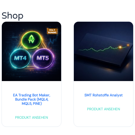
Shop
EA Trading Bot Maker,
SMT Rohstoffe Analyst
Bundle Pack (MQL4,
MQL5, PINE)
PRODUKT ANSEHEN
PRODUKT ANSEHEN