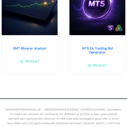
SMT Råvarer Analyst
MT5 EA Trading Bot
Generator
SE PRODUKT
SE PRODUKT
ANSVARSFRASKRIVELSE – HØJRISIKOINVESTERING HVORSCHUWING: Handelen
in vreemde valuta’s en contracts for difference (CFD’s) is zeer speculatief,
behelst een aanzienlijk risico en is niet voor alle beleggers geschikt. U kunt
(een deel van) uw geïnvesteerde kapitaal verliezen, daarom dient u niet met