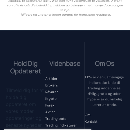
kapitaal te speculeren dat u zich niet kunt veroorloven te verliezen. U dient
van alle risico’s die betrekking hebben op beleggen met marge doordrongen
te zijn.
Tidligere resultater er ingen garanti for fremtidige resultater.
Hold Dig
Videnbase
Om Os
Opdateret
I 12+ år den uafhængige
Artikler
hollandske kilde til
Brokers
trading uddannelse.
Tilmeld dig for at
Råvarer
Ærlig, gratis og uden
holde dig
Krypto
hype — så du virkelig
opdateret om
lærer at trade.
Forex
vores møder,
Aktier
Om
opdateringer og
Trading bots
Kontakt
seneste nyheder.
Trading indikatorer