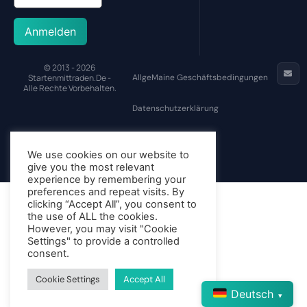
Anmelden
© 2013 - 2026
Startenmittraden.de -
AllgeMaine Geschäftsbedingungen
Alle Rechte Vorbehalten.
Datenschutzerklärung
Cookie-Richtlinie
We use cookies on our website to
give you the most relevant
experience by remembering your
preferences and repeat visits. By
clicking “Accept All”, you consent to
the use of ALL the cookies.
However, you may visit "Cookie
Settings" to provide a controlled
consent.
Cookie Settings
Accept All
Deutsch
▾