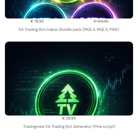
Vergleichen
€ 79,95
€ 109,85
mit
EA Trading Bot maker, Bundle pack (MQL4, MQL5, PINE)
€ 29,95
Tradingview EA Trading Bot Generator (Pine script)