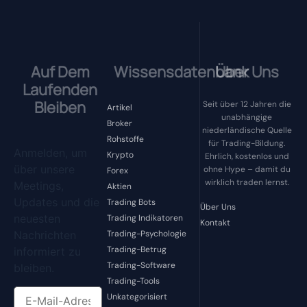
Auf Dem
Wissensdatenbank
Über Uns
Laufenden
Bleiben
Seit über 12 Jahren die
Artikel
unabhängige
Broker
niederländische Quelle
Rohstoffe
für Trading-Bildung.
Anmelden, um
Krypto
Ehrlich, kostenlos und
über unsere
ohne Hype – damit du
Forex
wirklich traden lernst.
Meetings,
Aktien
Updates und die
Trading Bots
Über Uns
neuesten
Trading Indikatoren
Kontakt
Nachrichten
Trading-Psychologie
Trading-Betrug
informiert zu
Trading-Software
bleiben.
Trading-Tools
Unkategorisiert