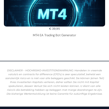
€ 39,95
MT4 EA Trading Bot Generator
DISCLAIMER – HOCHRISIKO-INVESTITIONSWARNUNG: Handelen in vreemde
valuta’s en contracts for difference (CFD’s) is zeer speculatief, behelst een
aanzienlijk risico en is niet voor alle beleggers geschikt. Sie können (einen Teil)
Ihres investierten Kapitals verlieren, daher sollten Sie nicht mit Kapital
spekulieren, dessen Verlust Sie sich nicht leisten können. U dient van alle
risico’s die betrekking hebben op beleggen met marge doordrongen te zijn.
Die bisherige Wertentwicklung ist keine Garantie für zukünftige Ergebnisse.