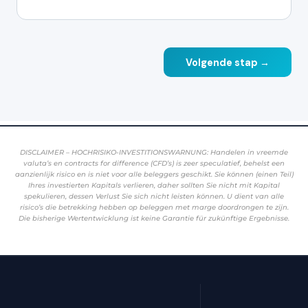
DISCLAIMER – HOCHRISIKO-INVESTITIONSWARNUNG: Handelen in vreemde
valuta’s en contracts for difference (CFD’s) is zeer speculatief, behelst een
aanzienlijk risico en is niet voor alle beleggers geschikt. Sie können (einen Teil)
Ihres investierten Kapitals verlieren, daher sollten Sie nicht mit Kapital
spekulieren, dessen Verlust Sie sich nicht leisten können. U dient van alle
risico’s die betrekking hebben op beleggen met marge doordrongen te zijn.
Die bisherige Wertentwicklung ist keine Garantie für zukünftige Ergebnisse.