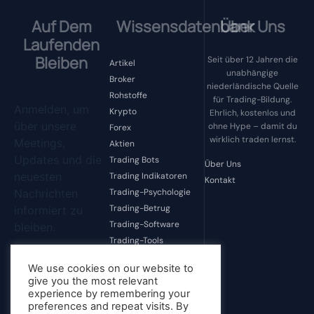
Auf Dem
Wissensdatenbank
Über Uns
Laufenden
Bleiben
Seit über 12 Jahren die
Artikel
unabhängige
Broker
niederländische Quelle
Rohstoffe
für Trading-Bildung.
Anmelden, um
Krypto
Ehrlich, kostenlos und
über unsere
ohne Hype – damit du
Forex
wirklich traden lernst.
Meetings,
Aktien
Updates und die
Trading Bots
Über Uns
neuesten
Trading Indikatoren
Kontakt
Nachrichten
Trading-Psychologie
Trading-Betrug
informiert zu
Trading-Software
bleiben.
Trading-Tools
Unkategorisiert
We use cookies on our website to
give you the most relevant
experience by remembering your
Anmelden
preferences and repeat visits. By