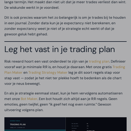
lange termijn. Het maakt dan niet uit dat je meer trades verliest dan wint.
De wiskunde werkt in je voordeel.
Dit is ook precies waarom het zo belangerijk is om je trades bij te houden
in een journal. Zonder data kun je je expectancy niet berekenen, en
zonder expectancy weet je niet of je strategie echt werkt of dat je
gewoon geluk hebt gehad.
Leg het vast in je trading plan
Risk reward hoort een vast onderdeel te zijn van je
trading plan
. Definieer
vooraf wat je minimale R:R is, en houd je daaraan. Met onze gratis
Trading
Plan Maker
en
Trading Strategy Maker
leg je dit soort regels stap voor
stap vast — zodat je het niet ter plekke hoeft te bedenken als de chart
voor je neus beweegt.
En als je strategie eenmaal staat, kun je hem vervolgens automatiseren
met onze
Bot Maker
. Een bot houdt zich altijd aan je R:R regels. Geen
emoties, geen twijfel, geen “ik geef het nog even ruimte.” Gewoon
uitvoering volgens plan.