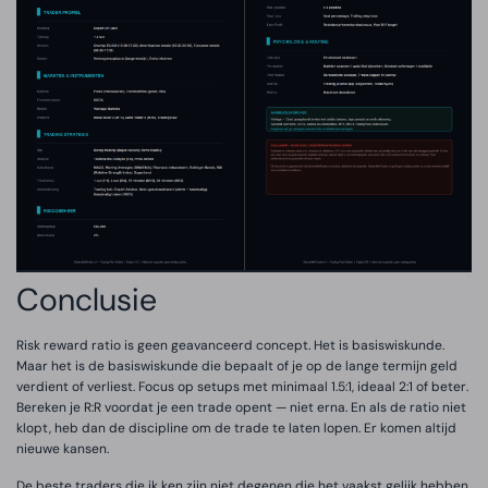
Conclusie
Risk reward ratio is geen geavanceerd concept. Het is basiswiskunde.
Maar het is de basiswiskunde die bepaalt of je op de lange termijn geld
verdient of verliest. Focus op setups met minimaal 1.5:1, ideaal 2:1 of beter.
Bereken je R:R voordat je een trade opent — niet erna. En als de ratio niet
klopt, heb dan de discipline om de trade te laten lopen. Er komen altijd
nieuwe kansen.
De beste traders die ik ken zijn niet degenen die het vaakst gelijk hebben.