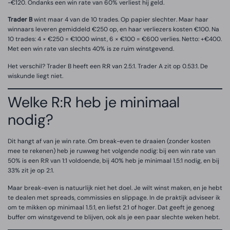
-€120. Ondanks een win rate van 60% verliest hij geld.
Trader B
wint maar 4 van de 10 trades. Op papier slechter. Maar haar
winnaars leveren gemiddeld €250 op, en haar verliezers kosten €100. Na
10 trades: 4 × €250 = €1000 winst, 6 × €100 = €600 verlies. Netto: +€400.
Met een win rate van slechts 40% is ze ruim winstgevend.
Het verschil? Trader B heeft een R:R van 2.5:1. Trader A zit op 0.53:1. De
wiskunde liegt niet.
Welke R:R heb je minimaal
nodig?
Dit hangt af van je win rate. Om break-even te draaien (zonder kosten
mee te rekenen) heb je ruwweg het volgende nodig: bij een win rate van
50% is een R:R van 1:1 voldoende, bij 40% heb je minimaal 1.5:1 nodig, en bij
33% zit je op 2:1.
Maar break-even is natuurlijk niet het doel. Je wilt winst maken, en je hebt
te dealen met spreads, commissies en slippage. In de praktijk adviseer ik
om te mikken op minimaal 1.5:1, en liefst 2:1 of hoger. Dat geeft je genoeg
buffer om winstgevend te blijven, ook als je een paar slechte weken hebt.