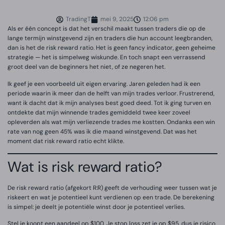
TradingT
mei 9, 2025
12:06 pm
Als er één concept is dat het verschil maakt tussen traders die op de
lange termijn winstgevend zijn en traders die hun account leegbranden,
dan is het de risk reward ratio. Het is geen fancy indicator, geen geheime
strategie — het is simpelweg wiskunde. En toch snapt een verrassend
groot deel van de beginners het niet, of ze negeren het.
Ik geef je een voorbeeld uit eigen ervaring. Jaren geleden had ik een
periode waarin ik meer dan de helft van mijn trades verloor. Frustrerend,
want ik dacht dat ik mijn analyses best goed deed. Tot ik ging turven en
ontdekte dat mijn winnende trades gemiddeld twee keer zoveel
opleverden als wat mijn verliezende trades me kostten. Ondanks een win
rate van nog geen 45% was ik die maand winstgevend. Dat was het
moment dat risk reward ratio echt klikte.
Wat is risk reward ratio?
De risk reward ratio (afgekort R:R) geeft de verhouding weer tussen wat je
riskeert en wat je potentieel kunt verdienen op een trade. De berekening
is simpel: je deelt je potentiële winst door je potentieel verlies.
Stel je koopt een aandeel op $100. Je stop loss zet je op $95, dus je risico