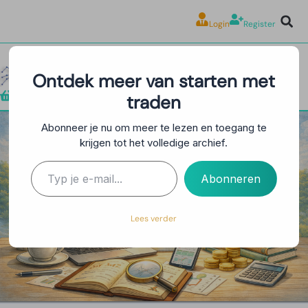
Login
Register
Ontdek meer van starten met
traden
Shop
Abonneer je nu om meer te lezen en toegang te
krijgen tot het volledige archief.
Risk Reward Ratio: De
Gouden Regel van
Abonneren
Succesvolle Trading
Lees verder