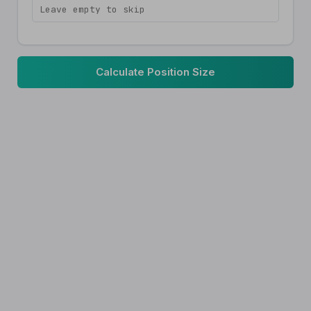
Calculate Position Size
lots
Pip Value
—
Max Loss
—