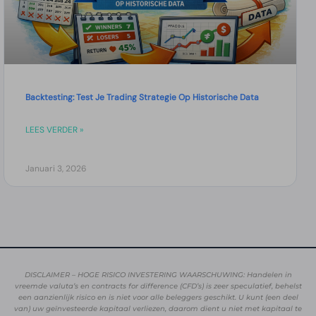
Backtesting: Test Je Trading Strategie Op Historische Data
LEES VERDER »
Januari 3, 2026
DISCLAIMER – HOGE RISICO INVESTERING WAARSCHUWING: Handelen in
vreemde valuta’s en contracts for difference (CFD’s) is zeer speculatief, behelst
een aanzienlijk risico en is niet voor alle beleggers geschikt. U kunt (een deel
van) uw geïnvesteerde kapitaal verliezen, daarom dient u niet met kapitaal te