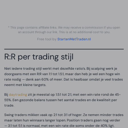
Risk Assessment
—
* This page contains affiliate links. We may receive a commission if you open
an account through our link. This is at no additional cost to you.
Free tool by
StartenMetTraden.nl
R:R per trading stijl
Niet iedere trading stijl werkt met dezelfde ratio’s. Bij scalping werk je
doorgaans met een R:R van 1:1 tot 1.5:1, maar dan heb je wel een hoge win
rate nodig — denk aan 60% of meer. Dat is haalbaar omdat je veel trades
neemt met kleine targets.
Bij
daytrading
zit je meestal op 1.5:1 tot 2:1, met een win rate rond de 45-
55%. Een gezonde balans tussen het aantal trades en de kwaliteit per
trade.
Swing traders mikken vaak op 2:1 tot 3:1 of hoger. Ze nemen minder trades
maar laten hun winnaars langer lopen. Position traders gaan nog verder
— 3:1 tot 5:1 is normaal, met een win rate die soms onder de 40% ligt.