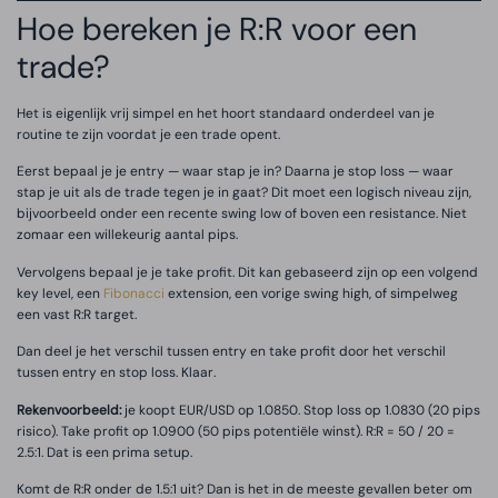
Hoe bereken je R:R voor een
trade?
Het is eigenlijk vrij simpel en het hoort standaard onderdeel van je
routine te zijn voordat je een trade opent.
Eerst bepaal je je entry — waar stap je in? Daarna je stop loss — waar
stap je uit als de trade tegen je in gaat? Dit moet een logisch niveau zijn,
bijvoorbeeld onder een recente swing low of boven een resistance. Niet
zomaar een willekeurig aantal pips.
Vervolgens bepaal je je take profit. Dit kan gebaseerd zijn op een volgend
key level, een
Fibonacci
extension, een vorige swing high, of simpelweg
een vast R:R target.
Dan deel je het verschil tussen entry en take profit door het verschil
tussen entry en stop loss. Klaar.
Rekenvoorbeeld:
je koopt EUR/USD op 1.0850. Stop loss op 1.0830 (20 pips
risico). Take profit op 1.0900 (50 pips potentiële winst). R:R = 50 / 20 =
2.5:1. Dat is een prima setup.
Komt de R:R onder de 1.5:1 uit? Dan is het in de meeste gevallen beter om