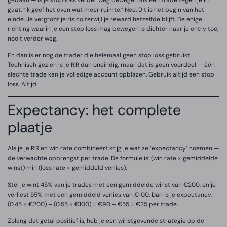
gaat. “Ik geef het even wat meer ruimte.” Nee. Dit is het begin van het
einde. Je vergroot je risico terwijl je reward hetzelfde blijft. De enige
richting waarin je een stop loss mag bewegen is dichter naar je entry toe,
nooit verder weg.
En dan is er nog de trader die helemaal geen stop loss gebruikt.
Technisch gezien is je R:R dan oneindig, maar dat is geen voordeel — één
slechte trade kan je volledige account opblazen. Gebruik altijd een stop
loss. Altijd.
Expectancy: het complete
plaatje
Als je je R:R en win rate combineert krijg je wat ze ‘expectancy’ noemen —
de verwachte opbrengst per trade. De formule is: (win rate × gemiddelde
winst) min (loss rate × gemiddeld verlies).
Stel je wint 45% van je trades met een gemiddelde winst van €200, en je
verliest 55% met een gemiddeld verlies van €100. Dan is je expectancy:
(0.45 × €200) – (0.55 × €100) = €90 – €55 = €35 per trade.
Zolang dat getal positief is, heb je een winstgevende strategie op de