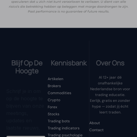
speculeren dat u zich niet kunt veroorloven te verliezen. U dient van alle
risico’s die betrekking hebben op beleggen met marge doordrongen te zijn.
Past performance is no guarantee of future results.
Blijf Op De
Kennisbank
Over Ons
Hoogte
Al 12+ jaar dé
Artikelen
onafhankelijke
Brokers
Nederlandse bron voor
Schrijf je in om
Commodities
trading educatie.
op de hoogte te
Crypto
Eerlijk, gratis en zonder
blijven van onze
hype — zodat jij écht
Forex
leert traden.
meetings,
Stocks
updates en
Trading bots
About
laatste nieuws.
Trading indicators
Contact
Trading psychologie