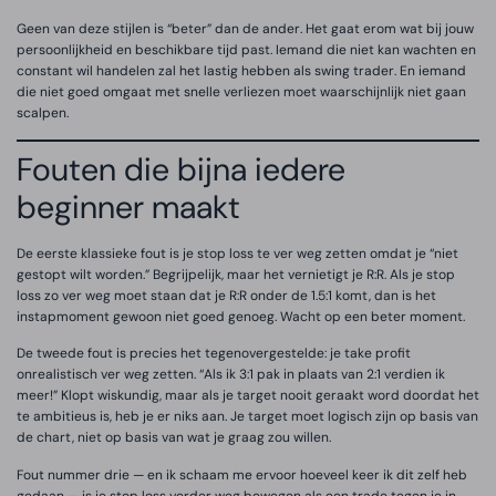
Geen van deze stijlen is “beter” dan de ander. Het gaat erom wat bij jouw
persoonlijkheid en beschikbare tijd past. Iemand die niet kan wachten en
constant wil handelen zal het lastig hebben als swing trader. En iemand
die niet goed omgaat met snelle verliezen moet waarschijnlijk niet gaan
scalpen.
Fouten die bijna iedere
beginner maakt
De eerste klassieke fout is je stop loss te ver weg zetten omdat je “niet
gestopt wilt worden.” Begrijpelijk, maar het vernietigt je R:R. Als je stop
loss zo ver weg moet staan dat je R:R onder de 1.5:1 komt, dan is het
instapmoment gewoon niet goed genoeg. Wacht op een beter moment.
De tweede fout is precies het tegenovergestelde: je take profit
onrealistisch ver weg zetten. “Als ik 3:1 pak in plaats van 2:1 verdien ik
meer!” Klopt wiskundig, maar als je target nooit geraakt word doordat het
te ambitieus is, heb je er niks aan. Je target moet logisch zijn op basis van
de chart, niet op basis van wat je graag zou willen.
Fout nummer drie — en ik schaam me ervoor hoeveel keer ik dit zelf heb
gedaan — is je stop loss verder weg bewegen als een trade tegen je in