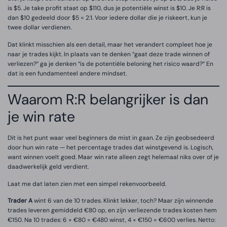
is $5. Je take profit staat op $110, dus je potentiële winst is $10. Je R:R is
dan $10 gedeeld door $5 = 2:1. Voor iedere dollar die je riskeert, kun je
twee dollar verdienen.
Dat klinkt misschien als een detail, maar het verandert compleet hoe je
naar je trades kijkt. In plaats van te denken “gaat deze trade winnen of
verliezen?” ga je denken “is de potentiële beloning het risico waard?” En
dat is een fundamenteel andere mindset.
Waarom R:R belangrijker is dan
je win rate
Dit is het punt waar veel beginners de mist in gaan. Ze zijn geobsedeerd
door hun win rate — het percentage trades dat winstgevend is. Logisch,
want winnen voelt goed. Maar win rate alleen zegt helemaal niks over of je
daadwerkelijk geld verdient.
Laat me dat laten zien met een simpel rekenvoorbeeld.
Trader A
wint 6 van de 10 trades. Klinkt lekker, toch? Maar zijn winnende
trades leveren gemiddeld €80 op, en zijn verliezende trades kosten hem
€150. Na 10 trades: 6 × €80 = €480 winst, 4 × €150 = €600 verlies. Netto: