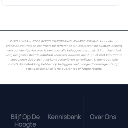
DISCLAIMER – HOGE RISICO INVESTERING WAARSCHUWING: Handelen in
vreemde valuta’s en contracts for difference (CFD’s) is zeer speculatief, behelst
een aanzienlijk risico en is niet voor alle beleggers geschikt. U kunt (een deel
van) uw geïnvesteerde kapitaal verliezen, daarom dient u niet met kapitaal te
speculeren dat u zich niet kunt veroorloven te verliezen. U dient van alle
risico’s die betrekking hebben op beleggen met marge doordrongen te zijn.
Past performance is no guarantee of future results.
Blijf Op De
Kennisbank
Over Ons
Hoogte