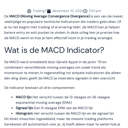
TradingT
december 10, 2024
3:10 pm
De
MACD (Moving Average Convergence Divergence)
is een van de meest
veelzijdige en populaire techniche indicatoren die traders gebruiken. Of
je nu net begint met trading of al ervaring hebt, de MACD kan je helpen
betere entry en exit punten te vinden. In deze uitleg leer je precies hoe
de MACD werkt en hoe je hem effectief inzet in je trading strategie.
Wat is de MACD Indicator?
De MACD werd ontwikkeld door Gerald Appel in de jaren ’70 en
combineert verschillende moving averages om zowel trend als
momentum te meten. In tegenstelling tot simpele indicatoren die alleen
één ding doen, geeft de MACD je meerdere signalen in één overzicht.
De indicator bestaat uit drie componenten:
MACD lijn:
Het verschil tussen de 12-daagse en 26-daagse
exponential moving average (EMA)
Signaal lijn:
Een 9-daagse EMA van de MACD lijn
Histogram:
Het verschil tussen de MACD lijn en de signaal lijn
Dit klinkt misschien ingewikkeld, maar de meeste trading platforms
berekenen dit automatisch voor je. Jij hoeft alleen maar te weten hoe je