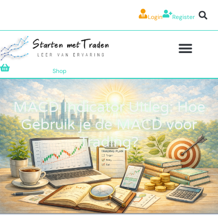
Login
Register
Shop
MACD Indicator Uitleg: Hoe
Gebruik je de MACD voor
Trading?