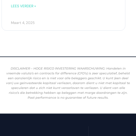
LEES VERDER »
Maart 4, 2025
DISCLAIMER – HOGE RISICO INVESTERING WAARSCHUWING: Handelen in
vreemde valuta’s en contracts for difference (CFD’s) is zeer speculatief, behelst
een aanzienlijk risico en is niet voor alle beleggers geschikt. U kunt (een deel
van) uw geïnvesteerde kapitaal verliezen, daarom dient u niet met kapitaal te
speculeren dat u zich niet kunt veroorloven te verliezen. U dient van alle
risico’s die betrekking hebben op beleggen met marge doordrongen te zijn.
Past performance is no guarantee of future results.