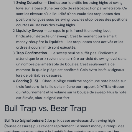
Swing Detection
— L'indicateur identifie les swing highs et swing
lows sur la base d'une période de rétrospection paramétrable. Ce
sont les niveaux où la liquidité s'accumule : les stop losses des
positions longues sous les swing lows, les stop losses des positions
courtes au-dessus des swing highs.
Liquidity Sweep
— Lorsque le prix franchit un swing level,
l'indicateur détecte un "sweep". C'est le moment où le smart
money récupère la liquidité — les stop losses sont activés et les
ordres à cours limité sont exécutés.
Trap Confirmation
— Le sweep seul ne suffit pas. L'indicateur
attend que le prix revienne en arrière au-delà du swing level dans
un nombre paramétrable de bougies. C'est seulement à ce
moment-là que le piège est confirmé. Cela évite les faux signaux
lors de véritables cassures.
Scoring (1–5)
— Chaque piège confirmé reçoit une note basée sur
trois facteurs : la taille de la mèche par rapport à l'ATR, la vitesse
du retournement et le volume sur la bougie de sweep. Plus la note
est élevée, plus le signal est fort.
Bull Trap vs. Bear Trap
Bull Trap (signal baissier) :
Le prix casse au-dessus d'un swing high
(fausse cassure), puis revient rapidement. Le smart money a rempli des
positions courtes grâce à la liquidité des acheteurs sur cassure. Une