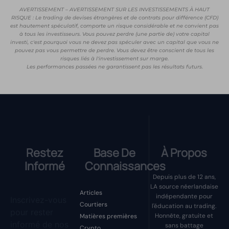
AVERTISSEMENT – AVERTISSEMENT SUR LES INVESTISSEMENTS À HAUT
RISQUE : Le trading de devises étrangères et de contrats pour différence (CFD)
est hautement spéculatif, comporte un risque considérable et ne convient pas
à tous les investisseurs. Vous pouvez perdre (une partie de) votre capital
investi, c'est pourquoi vous ne devez pas spéculer avec un capital que vous ne
pouvez pas vous permettre de perdre. Vous devez être conscient de tous les
risques liés à l'investissement sur marge.
Les performances passées ne garantissent pas les résultats futurs.
Restez
Base De
À Propos
Informé
Connaissances
Depuis plus de 12 ans,
LA source néerlandaise
Articles
indépendante pour
Inscrivez-vous
Courtiers
l'éducation au trading.
pour rester
Honnête, gratuite et
Matières premières
informé de nos
sans battage
Crypto