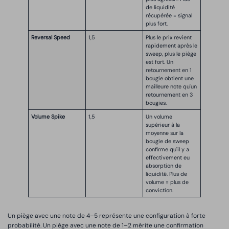
de liquidité
récupérée = signal
plus fort.
Reversal Speed
1,5
Plus le prix revient
rapidement après le
sweep, plus le piège
est fort. Un
retournement en 1
bougie obtient une
mailleure note qu'un
retournement en 3
bougies.
Volume Spike
1,5
Un volume
supérieur à la
moyenne sur la
bougie de sweep
confirme qu'il y a
effectivement eu
absorption de
liquidité. Plus de
volume = plus de
conviction.
Un piège avec une note de 4–5 représente une configuration à forte
probabilité. Un piège avec une note de 1–2 mérite une confirmation