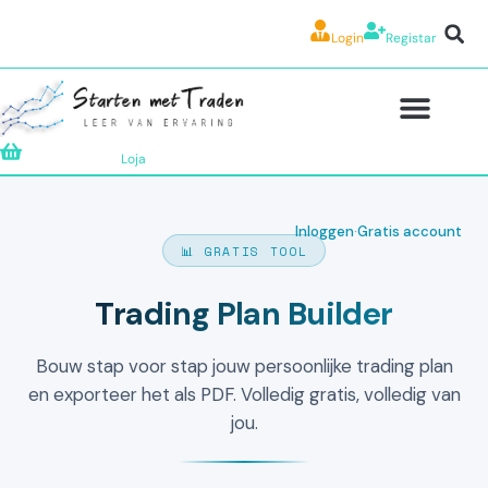
Login
Registar
Loja