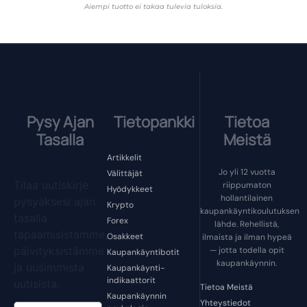
Aiempi tuotto ei takaa tulevia tuloksia.
Pysy Ajan
Tietopankki
Tietoa
Tasalla
Meistä
Artikkelit
Jo yli 12 vuotta
Välittäjät
Tilaa uutiskirje
riippumaton
Hyödykkeet
hollantilainen
pysyäksesi ajan
Krypto
kaupankäyntikoulutuksen
tasalla
Forex
lähde. Rehellistä,
tapaamisistamme,
Osakkeet
ilmaista ja ilman hypeä
päivityksistämme
— jotta todella opit
Kaupankäyntibotit
kaupankäynnin.
ja uusimmista
Kaupankäynti-
indikaattorit
uutisista.
Tietoa Meistä
Kaupankäynnin
Yhteystiedot