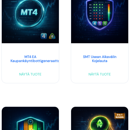
MT4 EA
SMT Usean Aikavälin
Kaupankäyntibottigeneraattori
Kojelauta
NÄYTÄ TUOTE
NÄYTÄ TUOTE