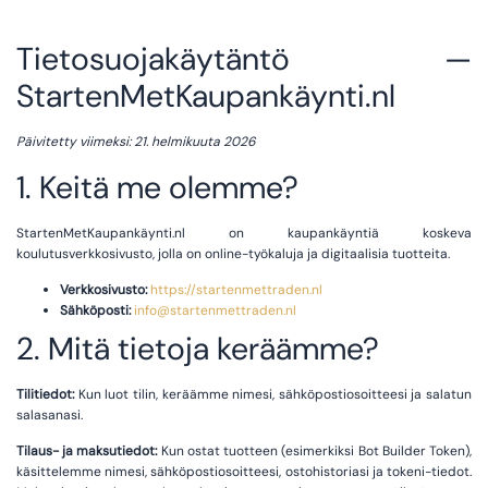
Tietosuojakäytäntö —
StartenMetKaupankäynti.nl
Päivitetty viimeksi: 21. helmikuuta 2026
1. Keitä me olemme?
StartenMetKaupankäynti.nl on kaupankäyntiä koskeva
koulutusverkkosivusto, jolla on online-työkaluja ja digitaalisia tuotteita.
Verkkosivusto:
https://startenmettraden.nl
Sähköposti:
info@startenmettraden.nl
2. Mitä tietoja keräämme?
Tilitiedot:
Kun luot tilin, keräämme nimesi, sähköpostiosoitteesi ja salatun
salasanasi.
Tilaus- ja maksutiedot:
Kun ostat tuotteen (esimerkiksi Bot Builder Token),
käsittelemme nimesi, sähköpostiosoitteesi, ostohistoriasi ja tokeni-tiedot.