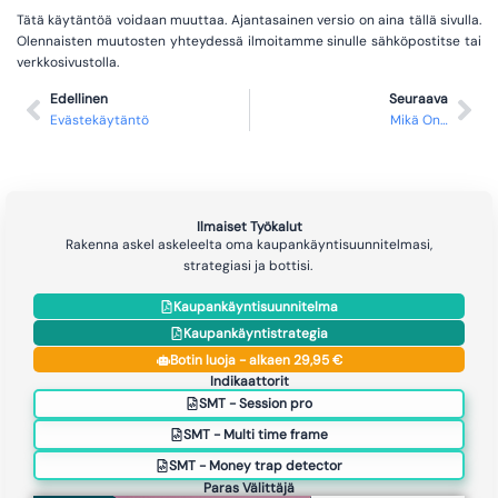
Tätä käytäntöä voidaan muuttaa. Ajantasainen versio on aina tällä sivulla.
Olennaisten muutosten yhteydessä ilmoitamme sinulle sähköpostitse tai
verkkosivustolla.
Edellinen
Seuraava
Evästekäytäntö
Mikä On…
Ilmaiset Työkalut
Rakenna askel askeleelta oma kaupankäyntisuunnitelmasi,
strategiasi ja bottisi.
Kaupankäyntisuunnitelma
Kaupankäyntistrategia
Botin luoja - alkaen 29,95 €
Indikaattorit
SMT - Session pro
SMT - Multi time frame
SMT - Money trap detector
Paras Välittäjä