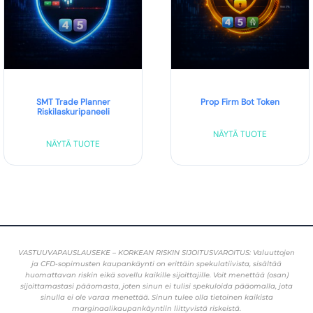
SMT Trade Planner
Prop Firm Bot Token
Riskilaskuripaneeli
NÄYTÄ TUOTE
NÄYTÄ TUOTE
VASTUUVAPAUSLAUSEKE – KORKEAN RISKIN SIJOITUSVAROITUS: Valuuttojen
ja CFD-sopimusten kaupankäynti on erittäin spekulatiivista, sisältää
huomattavan riskin eikä sovellu kaikille sijoittajille. Voit menettää (osan)
sijoittamastasi pääomasta, joten sinun ei tulisi spekuloida pääomalla, jota
sinulla ei ole varaa menettää. Sinun tulee olla tietoinen kaikista
marginaalikaupankäyntiin liittyvistä riskeistä.