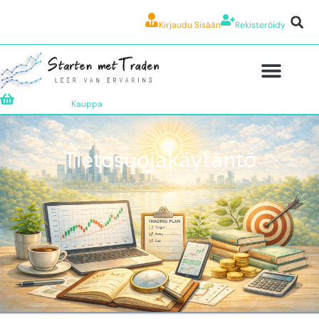
Kirjaudu Sisään
Rekisteröidy
Kauppa
Tietosuojakäytäntö