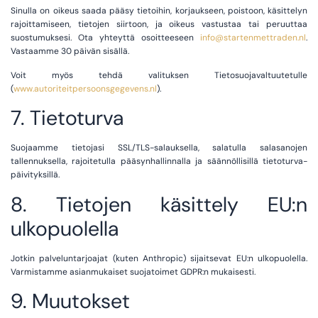
Sinulla on oikeus saada pääsy tietoihin, korjaukseen, poistoon, käsittelyn
rajoittamiseen, tietojen siirtoon, ja oikeus vastustaa tai peruuttaa
suostumuksesi. Ota yhteyttä osoitteeseen
info@startenmettraden.nl
.
Vastaamme 30 päivän sisällä.
Voit myös tehdä valituksen Tietosuojavaltuutetulle
(
www.autoriteitpersoonsgegevens.nl
).
7. Tietoturva
Suojaamme tietojasi SSL/TLS-salauksella, salatulla salasanojen
tallennuksella, rajoitetulla pääsynhallinnalla ja säännöllisillä tietoturva-
päivityksillä.
8. Tietojen käsittely EU:n
ulkopuolella
Jotkin palveluntarjoajat (kuten Anthropic) sijaitsevat EU:n ulkopuolella.
Varmistamme asianmukaiset suojatoimet GDPR:n mukaisesti.
9. Muutokset