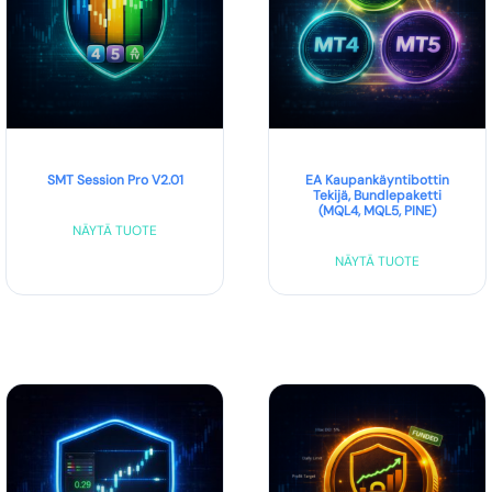
SMT Session Pro V2.01
EA Kaupankäyntibottin
Tekijä, Bundlepaketti
(MQL4, MQL5, PINE)
NÄYTÄ TUOTE
NÄYTÄ TUOTE