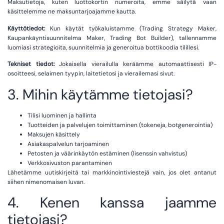
Maksutietoja, kuten luottokortin numeroita, emme säilytä vaan
käsittelemme ne maksuntarjoajamme kautta.
Käyttötiedot:
Kun käytät työkaluistamme (Trading Strategy Maker,
Kaupankäyntisuunnitelma Maker, Trading Bot Builder), tallennamme
luomiasi strategioita, suunnitelmia ja generoitua bottikoodia tilillesi.
Tekniset tiedot:
Jokaisella vierailulla keräämme automaattisesti IP-
osoitteesi, selaimen tyypin, laitetietosi ja vierailemasi sivut.
3. Mihin käytämme tietojasi?
Tilisi luominen ja hallinta
Tuotteiden ja palvelujen toimittaminen (tokeneja, botgenerointia)
Maksujen käsittely
Asiakaspalvelun tarjoaminen
Petosten ja väärinkäytön estäminen (lisenssin vahvistus)
Verkkosivuston parantaminen
Lähetämme uutiskirjeitä tai markkinointiviestejä vain, jos olet antanut
siihen nimenomaisen luvan.
4. Kenen kanssa jaamme
tietojasi?