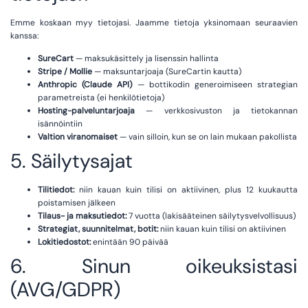
Emme koskaan myy tietojasi. Jaamme tietoja yksinomaan seuraavien
kanssa:
SureCart
— maksukäsittely ja lisenssin hallinta
Stripe / Mollie
— maksuntarjoaja (SureCartin kautta)
Anthropic (Claude API)
— bottikodin generoimiseen strategian
parametreista (ei henkilötietoja)
Hosting-palveluntarjoaja
— verkkosivuston ja tietokannan
isännöintiin
Valtion viranomaiset
— vain silloin, kun se on lain mukaan pakollista
5. Säilytysajat
Tilitiedot:
niin kauan kuin tilisi on aktiivinen, plus 12 kuukautta
poistamisen jälkeen
Tilaus- ja maksutiedot:
7 vuotta (lakisääteinen säilytysvelvollisuus)
Strategiat, suunnitelmat, botit:
niin kauan kuin tilisi on aktiivinen
Lokitiedostot:
enintään 90 päivää
6. Sinun oikeuksistasi
(AVG/GDPR)