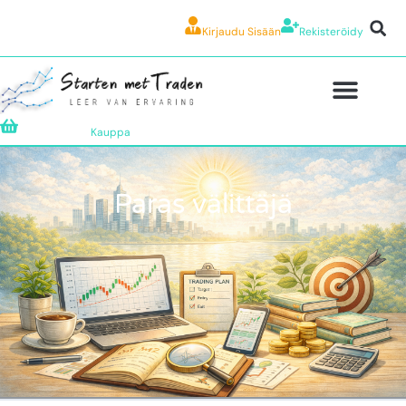
Kirjaudu Sisään
Rekisteröidy
Kauppa
Paras välittäjä