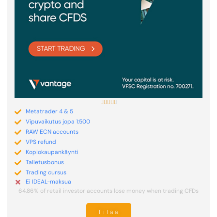





Metatrader 4 & 5
Vipuvaikutus jopa 1:500
RAW ECN accounts
VPS refund
Kopiokaupankäynti
Talletusbonus
Trading cursus
Ei IDEAL-maksua
64.86% of retail investor accounts lose money when trading CFDs
Tilaa