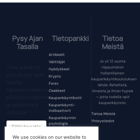
Pysy Ajan
Tietopankki
Tietoa
Tasalla
Meistä
Artikkelit
Jo yli 12 vuotta
Välittäjät
Tilaa uutiskirje
riippumaton
Hyödykkeet
hollantilainen
pysyäksesi ajan
Krypto
kaupankäyntikoulutuksen
tasalla
Forex
lähde. Rehellistä,
tapaamisistamme,
Osakkeet
ilmaista ja ilman hypeä
päivityksistämme
— jotta todella opit
Kaupankäyntibotit
kaupankäynnin.
ja uusimmista
Kaupankäynti-
indikaattorit
uutisista.
Tietoa Meistä
Kaupankäynnin
Yhteystiedot
psykologia
Kaupankäyntihuijaukset
We use cookies on our website to
Kaupankäyntiohjelmistot