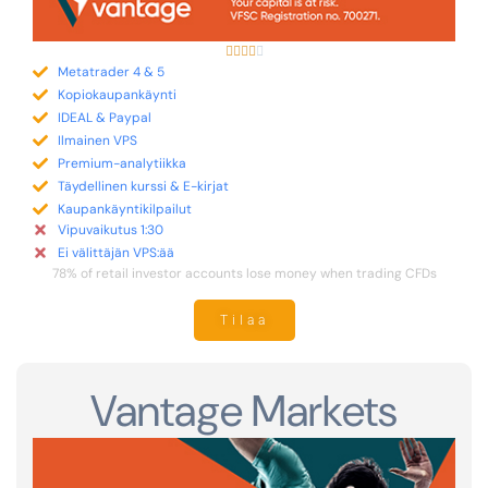





Metatrader 4 & 5
Kopiokaupankäynti
IDEAL & Paypal
Ilmainen VPS
Premium-analytiikka
Täydellinen kurssi & E-kirjat
Kaupankäyntikilpailut
Vipuvaikutus 1:30
Ei välittäjän VPS:ää
78% of retail investor accounts lose money when trading CFDs
Tilaa
Vantage Markets