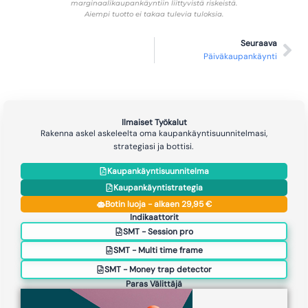
marginaalikaupankäyntiin liittyvistä riskeistä.
Aiempi tuotto ei takaa tulevia tuloksia.
Seuraava
Päiväkaupankäynti
Ilmaiset Työkalut
Rakenna askel askeleelta oma kaupankäyntisuunnitelmasi,
strategiasi ja bottisi.
Kaupankäyntisuunnitelma
Kaupankäyntistrategia
Botin luoja - alkaen 29,95 €
Indikaattorit
SMT - Session pro
SMT - Multi time frame
SMT - Money trap detector
Paras Välittäjä