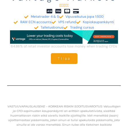





Metatrader 4 & 5
Vipuvaikutus jopa 1:500
RAW ECN accounts
VPS refund
Kopiokaupankäynti
Talletusbonus
Trading cursus
64.86% of retail investor accounts lose money when trading CFDs
Tilaa
VASTUUVAPAUSLAUSEKE – KORKEAN RISKIN SIJOITUSVAROITUS: Valuuttojen
ja CFD-sopimusten kaupankäynti on erittäin spekulatiivista, sisältää
huomattavan riskin eikä sovellu kaikille sijoittajille. Voit menettää (osan)
sijoittamastasi pääomasta, joten sinun ei tulisi spekuloida pääomalla, jota
sinulla ei ole varaa menettää. Sinun tulee olla tietoinen kaikista