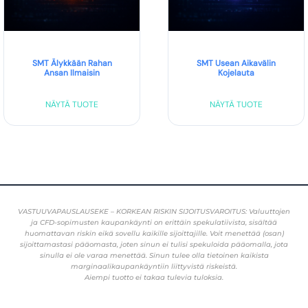
SMT Älykkään Rahan
SMT Usean Aikavälin
Ansan Ilmaisin
Kojelauta
NÄYTÄ TUOTE
NÄYTÄ TUOTE
VASTUUVAPAUSLAUSEKE – KORKEAN RISKIN SIJOITUSVAROITUS: Valuuttojen
ja CFD-sopimusten kaupankäynti on erittäin spekulatiivista, sisältää
huomattavan riskin eikä sovellu kaikille sijoittajille. Voit menettää (osan)
sijoittamastasi pääomasta, joten sinun ei tulisi spekuloida pääomalla, jota
sinulla ei ole varaa menettää. Sinun tulee olla tietoinen kaikista
marginaalikaupankäyntiin liittyvistä riskeistä.
Aiempi tuotto ei takaa tulevia tuloksia.