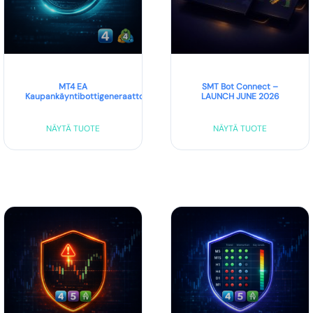
MT4 EA
SMT Bot Connect –
Kaupankäyntibottigeneraattori
LAUNCH JUNE 2026
NÄYTÄ TUOTE
NÄYTÄ TUOTE