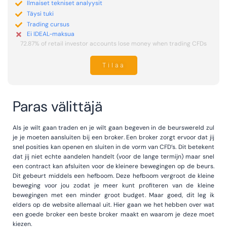
Ilmaiset tekniset analyysit
Täysi tuki
Trading cursus
Ei IDEAL-maksua
72.87% of retail investor accounts lose money when trading CFDs
Tilaa
Paras välittäjä
Als je wilt gaan traden en je wilt gaan begeven in de beurswereld zul
je je moeten aansluiten bij een broker. Een broker zorgt ervoor dat jij
snel posities kan openen en sluiten in de vorm van CFD’s. Dit betekent
dat jij niet echte aandelen handelt (voor de lange termijn) maar snel
een contract kan afsluiten voor de kleinere bewegingen op de beurs.
Dit gebeurt middels een hefboom. Deze hefboom vergroot de kleine
beweging voor jou zodat je meer kunt profiteren van de kleine
bewegingen met een minder groot budget. Maar goed, dit leg ik
elders op de website allemaal uit. Hier gaan we het hebben over wat
een goede broker een beste broker maakt en waarom je deze moet
kiezen.