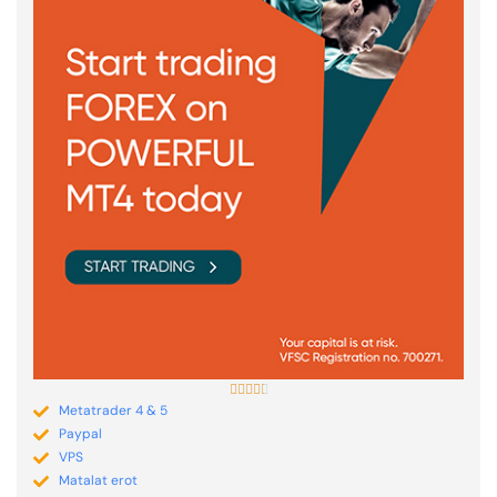





Metatrader 4 & 5
Paypal
VPS
Matalat erot