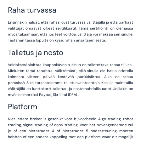
Raha turvassa
Ensinnäkin haluat, että rahasi ovat turvassa välittäjällä ja että parhaat
välittäjät omaavat oikeat sertifikaatit. Tämä sertifiointi on olemassa
myös takaamaan, että jos teet voittoa, välittäjä voi maksaa sen sinulle.
Tästähän tässä lopulta on kyse, rahan ansaitsemisesta.
Talletus ja nosto
Voidaksesi aloittaa kaupankäynnin, sinun on talletettava rahaa tilillesi.
Mieluiten tämä tapahtuu välittömästi, eikä sinulla ole halua odotella
kolmesta viiteen päivää kestävää pankkisiirtoa. Aika on rahaa
pörssissä. Siksi tarkastelemme talletusvaihtoehtoja. Kaikilla mainituilla
välittäjillä on luottokorttitalletus- ja nostomahdollisuudet. Joillakin on
myös esimerkiksi Paypal, Skrill tai IDEAL.
Platform
Niet iedere broker is geschikt voor bijvoorbeeld Algo trading, robot
trading, signal trading of copy trading. Voor het bovengenoemde zul
je of een Metatrader 4 of Metatrader 5 ondersteuning moeten
hebben of een andere koppeling met een platform waar dit mogelijk