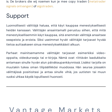
is. De brokers die wij noemen kun je mee copy traden (
metatrader
signals ontvangen)
of
algotraden
.
Support
Luonnollisesti välittäjä haluaa, että käyt kauppaa menestyksellisesti
heidän kanssaan. Välittäjän ansaintamalli perustuu siihen, että mitä
menestyksellisemmin käyt kauppaa, sitä enemmän välittäjä ansaitsee
swapeista ja eroista. Siksi useimmat hyvät välittäjät tarjoavat hyvää
tietoa auttaakseen sinua menestyksekkäästi alkuun.
Parhaat mainitsemamme välittäjät tarjoavat esimerkiksi video-
oppaita, videokursseja tai e-kirjoja. Nämä ovat riittävän laadukkaita
antamaan sinulle hyvän alun päiväkaupankäynnissä. Lisäksi tarjolla on
muutakin tukea oman tilipäällikkösi muodossa. Hän seuraa joissakin
välittäjissä positioitasi ja antaa sinulle vihiä, jos uutisten tai muun
vuoksi uhkaa käydä lopullisesti huonosti.
Vantage Markets