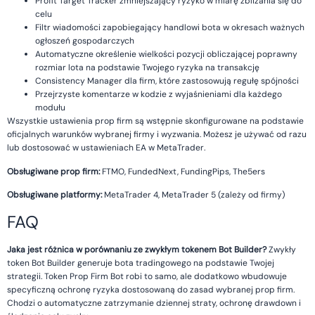
Profit Target Tracker zmniejszający ryzyko w miarę zbliżania się do
celu
Filtr wiadomości zapobiegający handlowi bota w okresach ważnych
ogłoszeń gospodarczych
Automatyczne określenie wielkości pozycji obliczającej poprawny
rozmiar lota na podstawie Twojego ryzyka na transakcję
Consistency Manager dla firm, które zastosowują regułę spójności
Przejrzyste komentarze w kodzie z wyjaśnieniami dla każdego
modułu
Wszystkie ustawienia prop firm są wstępnie skonfigurowane na podstawie
oficjalnych warunków wybranej firmy i wyzwania. Możesz je używać od razu
lub dostosować w ustawieniach EA w MetaTrader.
Obsługiwane prop firm:
FTMO, FundedNext, FundingPips, The5ers
Obsługiwane platformy:
MetaTrader 4, MetaTrader 5 (zależy od firmy)
FAQ
Jaka jest różnica w porównaniu ze zwykłym tokenem Bot Builder?
Zwykły
token Bot Builder generuje bota tradingowego na podstawie Twojej
strategii. Token Prop Firm Bot robi to samo, ale dodatkowo wbudowuje
specyficzną ochronę ryzyka dostosowaną do zasad wybranej prop firm.
Chodzi o automatyczne zatrzymanie dziennej straty, ochronę drawdown i