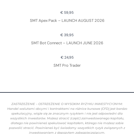
€ 59,95
SMT Apex Pack – LAUNCH AUGUST 2026
€ 39,95
SMT Bot Connect – LAUNCH JUNE 2026
€ 24,95
SMT Pro Trader
ZASTRZEŻENIE – OSTRZEŻENIE O WYSOKIM RYZYKU INWESTYCYJNYM:
Handel walutami obcymi i kontraktami na różnice kursowe (CFD) jest bardzo
spekulacyjny, wiąże się ze znacznym ryzykiem i nie jest odpowiedni dla
wszystkich inwestorów. Możesz stracić (część) zainwestowanego kapitału,
dlatego nie powinieneś spekulować kapitałem, którego nie możesz sobie
pozwolić stracić. Powinieneś być świadomy wszystkich ryzyk związanych z
inwestowaniem z depozytem zabezpieczającym.