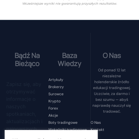
Wcześniejsze wyniki nie gwarantują przyszłych rezultatów.
Bądź Na
Baza
O Nas
Bieżąco
Wiedzy
Od ponad 12 lat
niezależne
Artykuły
holenderskie źródło
Zapisz się, aby
Brokerzy
edukacji tradingowej.
otrzymywać
Uczciwie, za darmo i
Surowce
informacje o
bez szumu — abyś
Krypto
naprawdę nauczył się
naszych
Forex
tradować.
spotkaniach,
Akcje
aktualizacjach i
O Nas
Boty tradingowe
najnowszych
Kontakt
Wskaźniki tradingowe
wiadomościach.
Psychologia tradingu