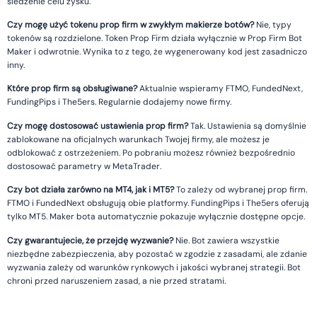
śledzenie celu zysku.
Czy mogę użyć tokenu prop firm w zwykłym makierze botów?
Nie, typy
tokenów są rozdzielone. Token Prop Firm działa wyłącznie w Prop Firm Bot
Maker i odwrotnie. Wynika to z tego, że wygenerowany kod jest zasadniczo
inny.
Które prop firm są obsługiwane?
Aktualnie wspieramy FTMO, FundedNext,
FundingPips i The5ers. Regularnie dodajemy nowe firmy.
Czy mogę dostosować ustawienia prop firm?
Tak. Ustawienia są domyślnie
zablokowane na oficjalnych warunkach Twojej firmy, ale możesz je
odblokować z ostrzeżeniem. Po pobraniu możesz również bezpośrednio
dostosować parametry w MetaTrader.
Czy bot działa zarówno na MT4, jak i MT5?
To zależy od wybranej prop firm.
FTMO i FundedNext obsługują obie platformy. FundingPips i The5ers oferują
tylko MT5. Maker bota automatycznie pokazuje wyłącznie dostępne opcje.
Czy gwarantujecie, że przejdę wyzwanie?
Nie. Bot zawiera wszystkie
niezbędne zabezpieczenia, aby pozostać w zgodzie z zasadami, ale zdanie
wyzwania zależy od warunków rynkowych i jakości wybranej strategii. Bot
chroni przed naruszeniem zasad, a nie przed stratami.