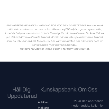
ANSVARSFRISKRIVNING – VARNING FÖR HÖGRISK INVESTERING: Handel med
utländsk valuta och contracts for difference (CFD:er) är mycket spekulativ,
innebär betydande risk och är inte lämplig för alla investerare. Du kan förlora
(en del av) ditt investerade kapital, därför bör du inte spekulera med kapital
som du inte har råd att förlora. Du bör vara medveten om alla risker som är
förknippade med marginalhandel.
Tidigare resultat är ingen garanti för framtida resultat.
Håll Dig
Kunskapsbank
Om Oss
Uppdaterad
I 12+ år den oberoende
Artiklar
nederländska källan för
Mäklare