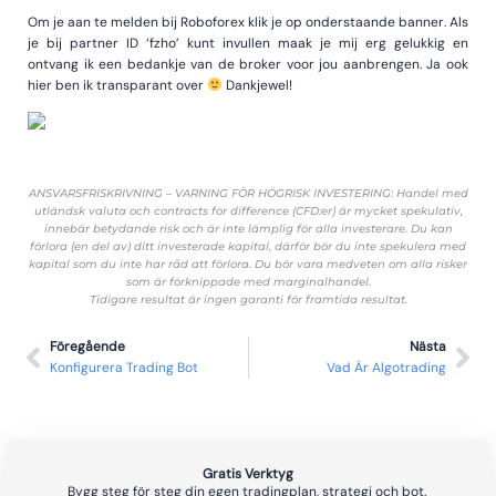
Om je aan te melden bij Roboforex klik je op onderstaande banner. Als
je bij partner ID ‘fzho’ kunt invullen maak je mij erg gelukkig en
ontvang ik een bedankje van de broker voor jou aanbrengen. Ja ook
hier ben ik transparant over
Dankjewel!
ANSVARSFRISKRIVNING – VARNING FÖR HÖGRISK INVESTERING: Handel med
utländsk valuta och contracts for difference (CFD:er) är mycket spekulativ,
innebär betydande risk och är inte lämplig för alla investerare. Du kan
förlora (en del av) ditt investerade kapital, därför bör du inte spekulera med
kapital som du inte har råd att förlora. Du bör vara medveten om alla risker
som är förknippade med marginalhandel.
Tidigare resultat är ingen garanti för framtida resultat.
Föregående
Nästa
Konfigurera Trading Bot
Vad Är Algotrading
Gratis Verktyg
Bygg steg för steg din egen tradingplan, strategi och bot.