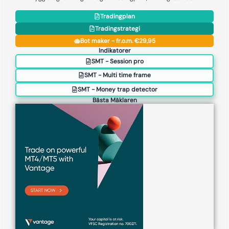
Tradingplan
Tradingstrategi
Bot maker - fr.o.m. €29,95
Indikatorer
SMT - Session pro
SMT - Multi time frame
SMT - Money trap detector
Bästa Mäklaren