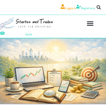
Logga In
Registrera
Butik
Bästa tradingapp