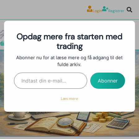
Login
Registrer
Opdag mere fra starten med
trading
Shop
Abonner nu for at læse mere og få adgang til det
fulde arkiv.
Positionsstørrelse: Hvor
Meget Skal Du Investere Per
Abonner
Handel?
Læs mere