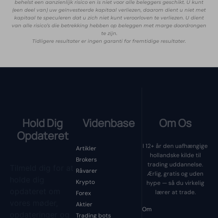
behelst een aanzienlijk risico en is niet voor alle beleggers geschikt. U kunt
(een deel van) uw geïnvesteerde kapitaal verliezen, daarom dient u niet met
kapitaal te speculeren dat u zich niet kunt veroorloven te verliezen. U dient
van alle risico’s die betrekking hebben op beleggen met marge doordrongen
te zijn.
Tidligere resultater er ingen garanti for fremtidige resultater.
Hold Dig
Videnbase
Om Os
Opdateret
I 12+ år den uafhængige
Artikler
hollandske kilde til
Brokers
trading uddannelse.
Tilmeld dig for at
Råvarer
Ærlig, gratis og uden
holde dig
Krypto
hype — så du virkelig
opdateret om
lærer at trade.
Forex
vores møder,
Aktier
Om
opdateringer og
Trading bots