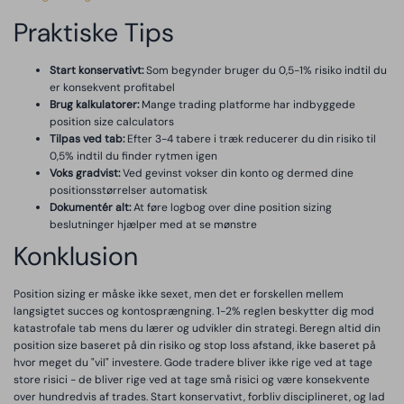
Praktiske Tips
Start konservativt:
Som begynder bruger du 0,5-1% risiko indtil du
er konsekvent profitabel
Brug kalkulatorer:
Mange trading platforme har indbyggede
position size calculators
Tilpas ved tab:
Efter 3-4 tabere i træk reducerer du din risiko til
0,5% indtil du finder rytmen igen
Voks gradvist:
Ved gevinst vokser din konto og dermed dine
positionsstørrelser automatisk
Dokumentér alt:
At føre logbog over dine position sizing
beslutninger hjælper med at se mønstre
Konklusion
Position sizing er måske ikke sexet, men det er forskellen mellem
langsigtet succes og kontosprængning. 1-2% reglen beskytter dig mod
katastrofale tab mens du lærer og udvikler din strategi. Beregn altid din
position size baseret på din risiko og stop loss afstand, ikke baseret på
hvor meget du "vil" investere. Gode tradere bliver ikke rige ved at tage
store risici - de bliver rige ved at tage små risici og være konsekvente
over hundredvis af trades. Start konservativt, forbliv disciplineret, og lad