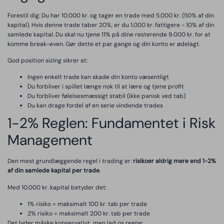
Forestil dig: Du har 10.000 kr. og tager en trade med 5.000 kr. (50% af din
kapital). Hvis denne trade taber 20%, er du 1.000 kr. fattigere - 10% af din
samlede kapital. Du skal nu tjene 11% på dine resterende 9.000 kr. for at
komme break-even. Gør dette et par gange og din konto er ødelagt.
God position sizing sikrer at:
Ingen enkelt trade kan skade din konto væsentligt
Du forbliver i spillet længe nok til at lære og tjene profit
Du forbliver følelsesmæssigt stabil (ikke panisk ved tab)
Du kan drage fordel af en serie vindende trades
1-2% Reglen: Fundamentet i Risk
Management
Den mest grundlæggende regel i trading er:
risikoer aldrig mere end 1-2%
af din samlede kapital per trade
.
Med 10.000 kr. kapital betyder det:
1% risiko = maksimalt 100 kr. tab per trade
2% risiko = maksimalt 200 kr. tab per trade
Det lyder måske konservativt, men lad os regne: