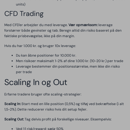
units)
CFD Trading
Med CFD'er arbejder du med leverage.
Vær opmærksom:
leverage
forstørrer både gevinster og tab. Beregn altid din risiko baseret på den
faktiske prisbevægelse, ikke på din margin.
Hvis du har 1.000 kr. og bruger 10x leverage:
Du kan åbne positioner for 10.000 kr.
Men risikoer maksimalt 1-2% af dine 1.000 kr. (10-20 kr.) per trade
Leverage bestemmer din positionsstørrelse, men ikke din risiko
per trade
Scaling In og Out
Erfarne tradere bruger ofte scaling-strategier:
Scaling In:
Start med en lille position (0,5%) og tilføj ved bekræftelse (i alt
1,5-2%). Dette reducerer risiko hvis dit setup fejler.
Scaling Out:
Tag delvis profit på forskellige niveauer. Eksempelvis:
Ved 1:1 risk/reward: sælg 50%