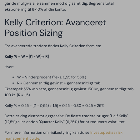
går de muligvis alle sammen mod dig samtidig. Begræns total
eksponering til 6-10% af din konto.
Kelly Criterion: Avanceret
Position Sizing
For avancerede tradere findes Kelly Criterion formlen:
Kelly % = W - [(1 - W) ÷ R]
Hvor:
W = Vinderprocent (f.eks. 0,55 for 55%)
R = Gennemsnitlig gevinst ÷ gennemsnitligt tab
Eksempel: 55% win rate, gennemsnitlig gevinst 150 kr., gennemsnitligt tab
100 kr. (R = 1,5)
Kelly % = 0,55 - [(1 - 0,55) ÷ 1,5] = 0,55 - 0,30 = 0,25 = 25%
Dette er dog ekstremt aggressivt. De fleste tradere bruger "Half Kelly"
(12,5%) eller endda "Quarter Kelly" (6,25%) for at reducere volatilitet.
For mere information om risikostyring kan du se
Investopedias risk
management guide
.