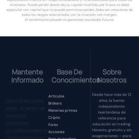
inversores. Puede perder (parte de) su capital invertido, por lo que no debe
especular con capital que no pueda permitirse perder. Debe ser consciente de
todos los riesgos relacionados con la inversión con margen.
El rendimiento pasado no garantiza resultados futuros.
Mantente
Base De
Sobre
Informado
Conocimientos
Nosotros
Desde hace más de 12
Artículos
Suscríbete para
años, la fuente
Brókers
independiente
estar al tanto de
Materias primas
neerlandesa de
nuestras
Cripto
referencia para
reuniones,
educación en trading.
Forex
actualizaciones y
Honesto, gratuito y sin
Acciones
exageraciones — para
últimas noticias.
Bots de trading