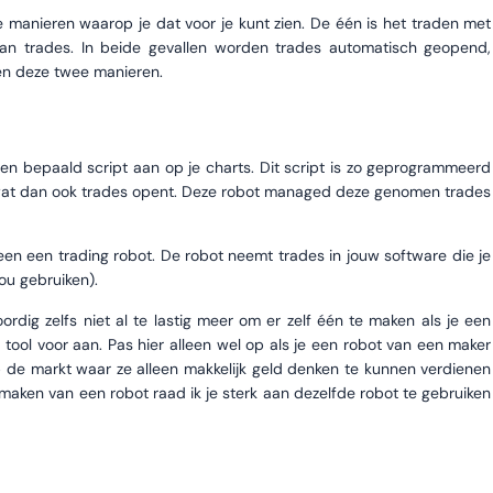
e manieren waarop je dat voor je kunt zien. De één is het traden met
an trades. In beide gevallen worden trades automatisch geopend,
sen deze twee manieren.
t
 een bepaald script aan op je charts. Dit script is zo geprogrammeerd
f wat dan ook trades opent. Deze robot managed deze genomen trades
een een trading robot. De robot neemt trades in jouw software die je
ou gebruiken).
rdig zelfs niet al te lastig meer om er zelf één te maken als je een
tool voor aan. Pas hier alleen wel op als je een robot van een maker
op de markt waar ze alleen makkelijk geld denken te kunnen verdienen
 maken van een robot raad ik je sterk aan dezelfde robot te gebruiken