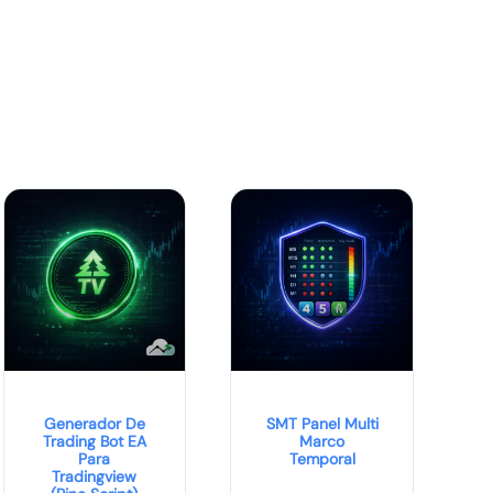
Generador De
SMT Panel Multi
Trading Bot EA
Marco
Para
Temporal
Tradingview