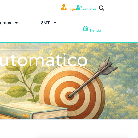
Login
Register
entos
SMT
Tienda
automático