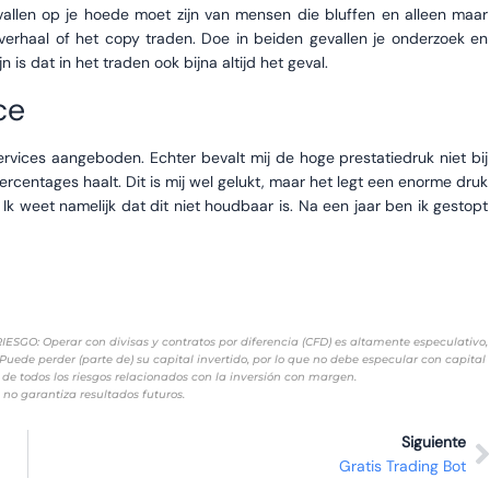
gevallen op je hoede moet zijn van mensen die bluffen en alleen maar
 verhaal of het copy traden. Doe in beiden gevallen je onderzoek en
n is dat in het traden ook bijna altijd het geval.
ce
ervices aangeboden. Echter bevalt mij de hoge prestatiedruk niet bij
rcentages haalt. Dit is mij wel gelukt, maar het legt een enorme druk
. Ik weet namelijk dat dit niet houdbaar is. Na een jaar ben ik gestopt
 Operar con divisas y contratos por diferencia (CFD) es altamente especulativo,
Puede perder (parte de) su capital invertido, por lo que no debe especular con capital
de todos los riesgos relacionados con la inversión con margen.
no garantiza resultados futuros.
Siguiente
Gratis Trading Bot