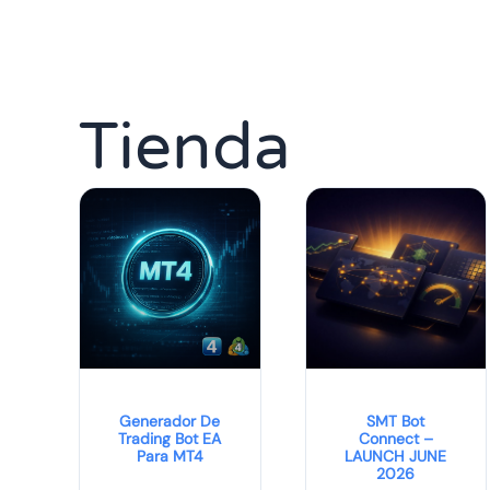
Tienda
Generador De
SMT Bot
Trading Bot EA
Connect –
Para MT4
LAUNCH JUNE
2026