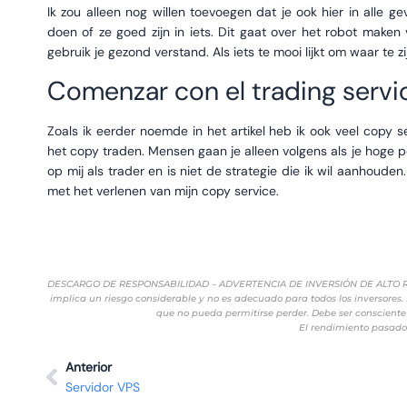
Ik zou alleen nog willen toevoegen dat je ook hier in alle 
doen of ze goed zijn in iets. Dit gaat over het robot maken
gebruik je gezond verstand. Als iets te mooi lijkt om waar te zij
Comenzar con el trading servi
Zoals ik eerder noemde in het artikel heb ik ook veel copy s
het copy traden. Mensen gaan je alleen volgens als je hoge pe
op mij als trader en is niet de strategie die ik wil aanhouden
met het verlenen van mijn copy service.
DESCARGO DE RESPONSABILIDAD – ADVERTENCIA DE INVERSIÓN DE ALTO RIESGO:
implica un riesgo considerable y no es adecuado para todos los inversores. 
que no pueda permitirse perder. Debe ser consciente 
El rendimiento pasado 
Anterior
Servidor VPS