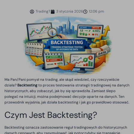
TradingT
3 stycznia 2026
12:06 pm
Ma Pan/Pani pomysł na trading, ale skąd wiedzieć, czy rzeczywiście
działa?
Backtesting
to proces testowania strategii tradingowej na danych
historycznych, aby zobaczyć, jak by się sprawdziła. Zamiast ślepo
polegać na intuicji, można podejmować decyzje oparte na danych. Ten
przewodnik wyjaśnia, jak działa backtesting i jak go prawidłowo stosować.
Czym Jest Backtesting?
Backtesting oznacza zastosowanie reguł tradingowych do historycznych
danych cenowych, aby zasymulować, jak potoczyłyby się transakcje.