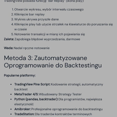
TradingView posiada funkcję "Bar Replay" (ikona play):
Otwarcie wykresu, wybór interwału czasowego
Kliknięcie bar replay
Wykres ukrywa przyszłe dane
Kliknięcie play lub użycie strzałek na klawiaturze do poruszania się
w czasie
Notowanie transakcji w miarę ich pojawiania się
Zaleta:
Zapobiega błędowi wyprzedzania, darmowe
Wada:
Nadal ręczne notowanie
Metoda 3: Zautomatyzowane
Oprogramowanie do Backtestingu
Popularne platformy:
TradingView Pine Script:
Kodowanie strategii, automatyczny
backtest
MetaTrader 4/5:
Wbudowany Strategy Tester
Python (pandas, backtrader):
Dla programistów, największa
elastyczność
Amibroker:
Profesjonalne oprogramowanie do backtestingu
TradeStation:
Dla traderów kontraktów terminowych