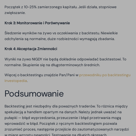
Początek z 10-25% zamierzonego kapitału. Jeśli działa, stopniowe
zwiększanie.
Krok 3: Monitorowanie i Porównywanie
Śledzenie wyników na żywo vs oczekiwania z backtestu. Niewielkie
odchylenia są normalne, duże rozbieżności wymagają zbadania.
Krok 4: Akceptacja Zmienności
Wyniki na żywo NIGDY nie będą dokładnie odpowiadać backtestowi. To
normalne. Skupienie się na długoterminowych średnich.
Więcej o backtestingu znajdzie Pan/Pani w
przewodniku po backtestingu
Investopedia
.
Podsumowanie
Backtesting jest niezbędny dla poważnych traderów. To różnica między
spekulacją a handlem opartym na danych. Należy jednak uważać na
pułapki — błąd wyprzedzania, przeuczenie i błąd przetrwania mogą
wprowadzić w błąd. Początek z ręcznym backtestingiem pozwala
zrozumieć proces, następnie przejście do zautomatyzowanych narzędzi
w miarę wzrostu pewności. Testowanie na długich okresach,