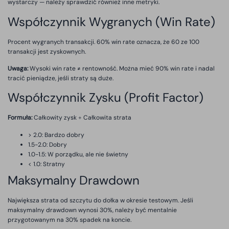
wystarczy — należy sprawdzić również inne metryki.
Współczynnik Wygranych (Win Rate)
Procent wygranych transakcji. 60% win rate oznacza, że 60 ze 100
transakcji jest zyskownych.
Uwaga:
Wysoki win rate ≠ rentowność. Można mieć 90% win rate i nadal
tracić pieniądze, jeśli straty są duże.
Współczynnik Zysku (Profit Factor)
Formuła:
Całkowity zysk ÷ Całkowita strata
> 2.0: Bardzo dobry
1.5-2.0: Dobry
1.0-1.5: W porządku, ale nie świetny
< 1.0: Stratny
Maksymalny Drawdown
Największa strata od szczytu do dołka w okresie testowym. Jeśli
maksymalny drawdown wynosi 30%, należy być mentalnie
przygotowanym na 30% spadek na koncie.