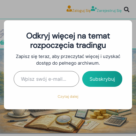
Zaloguj Się
Zarejestruj Się
Odkryj więcej na temat
rozpoczęcia tradingu
Sklep
Zapisz się teraz, aby przeczytać więcej i uzyskać
dostęp do pełnego archiwum.
Backtesting: Przetestuj
Swoją Strategię Tradingową
Subskrybuj
na Danych Historycznych
Czytaj dalej