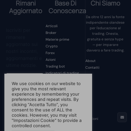
Rimani
Base Di
Chi Siamo
Aggiornato
Conoscenza
Da oltre 12 anni la fonte
indipendente olandese
Articoli
per l'educazione al
Iscriviti per
Broker
trading. Onesta,
rimanere
gratuita e senza hype
Materie prime
aggiornato sui
— per imparare
Crypto
davvero a fare trading.
nostri incontri,
Forex
aggiornamenti e
Azioni
About
ultime notizie.
Trading bot
Contatti
Indicatori di trading
Psicologia del trading
We use cookies on our website to
Truffe di trading
give you the most relevant
Software di trading
experience by remembering your
Iscriviti
preferences and repeat visits. By
Strumenti di trading
clicking “Accetta Tutto”, you
Senza categoria
consent to the use of ALL the
© 2013 - 2026 Iniziare A Fare
cookies. However, you may visit
Trading.nl - Tutti I Diritti
Termini E Condizioni
"Impostazioni Cookie" to provide a
Riservati.
controlled consent.