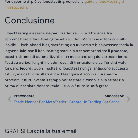
Per saperne di più sul backtesting, consulti la
guida al backtesting di
Investopedia
.
Conclusione
Il backtesting è essenziale per i trader seri. È la differenza tra
scommettere e fare trading basato sui dati. Ma faccia attenzione alle
insidie — look-ahead bias, overfitting e survivorship bias possono trarla in
inganno. Inizi con il backtesting manuale per comprendere il processo,
passi a strumenti automatizzati man mano che acquisisce esperienza.
Testi su periodi lunghi, includa i costi di transazione e usi l'analisi walk-
forward. Ricordi: buoni risultati di backtest non garantiscono successo
futuro, ma cattivi risultati di backtest garantiscono sicuramente
problemi futuri. Investa il tempo per testare a fondo la sua strategia
prima di rischiare denaro reale. Il suo io futuro le sarà grato.
Precedente
Successivo
Trade Planner Per MetaTrader
Creare Un Trading Bot Senza Programmare
GRATIS! Lascia la tua email