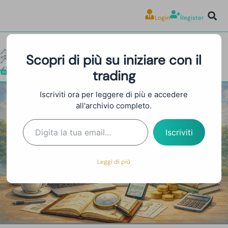
Login
Register
Scopri di più su iniziare con il
trading
Shop
Iscriviti ora per leggere di più e accedere
all'archivio completo.
Backtesting: Testa la Tua
Strategia di Trading sui Dati
Iscriviti
Storici
Leggi di più