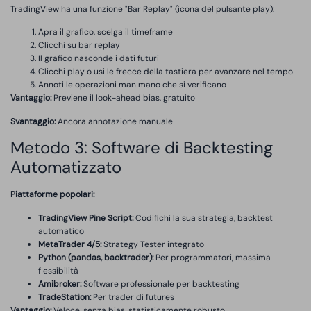
TradingView ha una funzione "Bar Replay" (icona del pulsante play):
Apra il grafico, scelga il timeframe
Clicchi su bar replay
Il grafico nasconde i dati futuri
Clicchi play o usi le frecce della tastiera per avanzare nel tempo
Annoti le operazioni man mano che si verificano
Vantaggio:
Previene il look-ahead bias, gratuito
Svantaggio:
Ancora annotazione manuale
Metodo 3: Software di Backtesting
Automatizzato
Piattaforme popolari:
TradingView Pine Script:
Codifichi la sua strategia, backtest
automatico
MetaTrader 4/5:
Strategy Tester integrato
Python (pandas, backtrader):
Per programmatori, massima
flessibilità
Amibroker:
Software professionale per backtesting
TradeStation:
Per trader di futures
Vantaggio:
Veloce, senza bias, statisticamente robusto