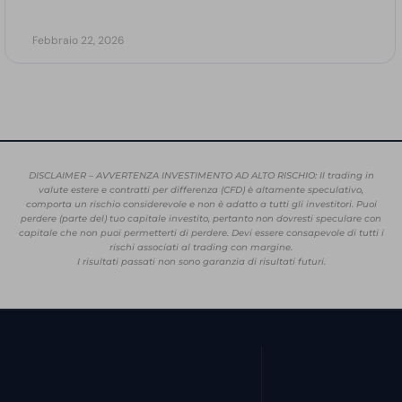
Febbraio 22, 2026
DISCLAIMER – AVVERTENZA INVESTIMENTO AD ALTO RISCHIO: Il trading in
valute estere e contratti per differenza (CFD) è altamente speculativo,
comporta un rischio considerevole e non è adatto a tutti gli investitori. Puoi
perdere (parte del) tuo capitale investito, pertanto non dovresti speculare con
capitale che non puoi permetterti di perdere. Devi essere consapevole di tutti i
rischi associati al trading con margine.
I risultati passati non sono garanzia di risultati futuri.