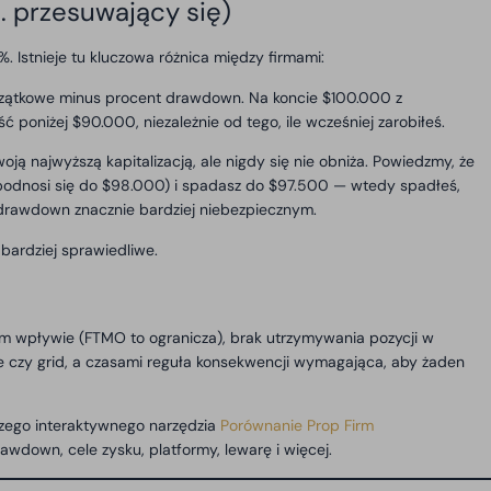
 przesuwający się)
 Istnieje tu kluczowa różnica między firmami:
oczątkowe minus procent drawdown. Na koncie $100.000 z
niżej $90.000, niezależnie od tego, ile wcześniej zarobiłeś.
ją najwyższą kapitalizacją, ale nigdy się nie obniża. Powiedzmy, że
 podnosi się do $98.000) i spadasz do $97.500 — wtedy spadłeś,
 drawdown znacznie bardziej niebezpiecznym.
bardziej sprawiedliwe.
ym wpływie (FTMO to ogranicza), brak utrzymywania pozycji w
e czy grid, a czasami reguła konsekwencji wymagająca, aby żaden
ego interaktywnego narzędzia
Porównanie Prop Firm
awdown, cele zysku, platformy, lewarę i więcej.