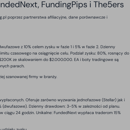
undedNext, FundingPips i The5ers
ng.pl poprzez partnerstwa afiliacyjne, dane porównawcze i
ufazowe z 10% celem zysku w fazie 1 i 5% w fazie 2. Dzienny
mitu czasowego na osiągnięcie celu. Podział zysku: 80%, rosnący do
 $200K ze skalowaniem do $2.000.000. EA i boty tradingowe są
onych parach.
ziej szanowanej firmy w branży.
 wypłaconych. Oferuje zarówno wyzwania jednofazowe (Stellar) jak i
/5% (dwufazowe). Dzienny drawdown: 3-5% w zależności od planu.
y w ciągu 24 godzin. Unikalne: FundedNext wypłaca traderom 15%
udziału zysku.