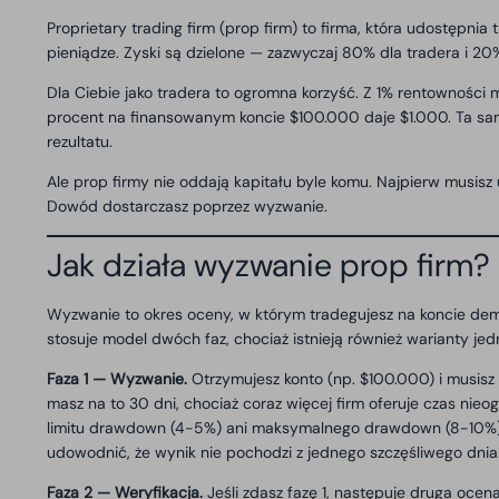
Proprietary trading firm (prop firm) to firma, która udostępnia
pieniądze. Zyski są dzielone — zazwyczaj 80% dla tradera i 2
Dla Ciebie jako tradera to ogromna korzyść. Z 1% rentownośc
procent na finansowanym koncie $100.000 daje $1.000. Ta sam
rezultatu.
Ale prop firmy nie oddają kapitału byle komu. Najpierw musisz
Dowód dostarczasz poprzez wyzwanie.
Jak działa wyzwanie prop firm?
Wyzwanie to okres oceny, w którym tradegujesz na koncie dem
stosuje model dwóch faz, chociaż istnieją również warianty jed
Faza 1 — Wyzwanie.
Otrzymujesz konto (np. $100.000) i musisz
masz na to 30 dni, chociaż coraz więcej firm oferuje czas nieo
limitu drawdown (4-5%) ani maksymalnego drawdown (8-10%). 
udowodnić, że wynik nie pochodzi z jednego szczęśliwego dnia
Faza 2 — Weryfikacja.
Jeśli zdasz fazę 1, następuje druga ocen