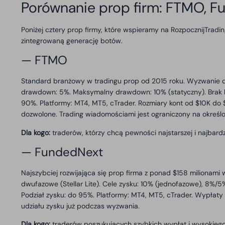
Porównanie prop firm: FTMO, F
Poniżej cztery prop firmy, które wspieramy na RozpocznijTradi
zintegrowaną generację botów.
— FTMO
Standard branżowy w tradingu prop od 2015 roku. Wyzwanie dw
drawdown: 5%. Maksymalny drawdown: 10% (statyczny). Brak li
90%. Platformy: MT4, MT5, cTrader. Rozmiary kont od $10K do
dozwolone. Trading wiadomościami jest ograniczony na określ
Dla kogo:
traderów, którzy chcą pewności najstarszej i najbard
— FundedNext
Najszybciej rozwijająca się prop firma z ponad $158 milionami
dwufazowe (Stellar Lite). Cele zysku: 10% (jednofazowe), 8%
Podział zysku: do 95%. Platformy: MT4, MT5, cTrader. Wypłat
udziału zysku już podczas wyzwania.
Dla kogo:
traderów poszukujących szybkich wypłat i wysokiego 