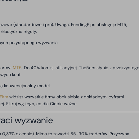
fazowe (standardowe i pro). Uwaga: FundingPips obsługuje MT5,
 elastyczne reguły.
cych przystępnego wyzwania.
formy:
MT5
. Do 40% komisji afiliacyjnej. The5ers słynie z przejrzysteg
szych kont.
ją konwencjonalny model.
Firm
widzisz wszystkie firmy obok siebie z dokładnymi cyframi
. Filtruj wg tego, co dla Ciebie ważne.
raci wyzwanie
 to 0,33% dziennie). Mimo to zawodzi 85-90% traderów. Przyczyna