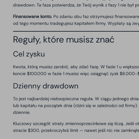
drawdown. Ta faza potwierdza, że Twój wynik z fazy 1 nie był 
Finansowane konto.
Po zdaniu obu faz otrzymujesz finansowane
od tego momentu tradegujesz kapitałem firmy. Wypłaty są zwy
Reguły, które musisz znać
Cel zysku
Kwota, którą musisz zarobić, aby zdać fazę. W fazie 1 u większ
koncie $100.000 w fazie 1 musisz więc osiągnąć zysk $8.000-
Dzienny drawdown
To jest najbardziej niebezpieczna reguła. W ciągu jednego dn
lub kapitału na początek dnia (różni się w zależności od firm
dziennie.
Kluczowy szczegół: straty zmiennoprzecinkowe się liczą. Jeśli 
stracie $300, przekroczyłeś limit — nawet jeśli nic nie zamkną