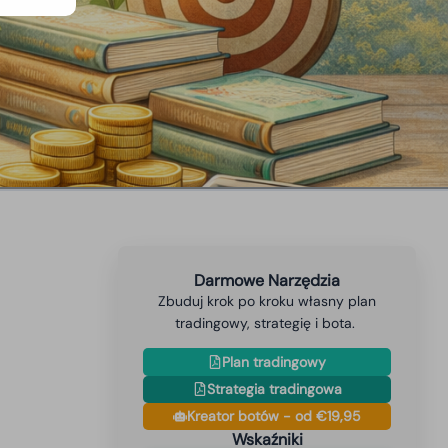
Darmowe Narzędzia
Zbuduj krok po kroku własny plan
tradingowy, strategię i bota.
Plan tradingowy
Strategia tradingowa
Kreator botów - od €19,95
Wskaźniki