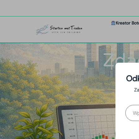
Kreator Bo
Zda
Odk
Za