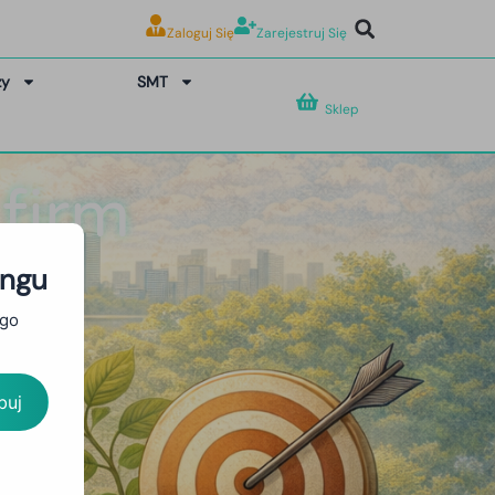
Zaloguj Się
Zarejestruj Się
zy
SMT
Sklep
firm
ingu
ego
buj