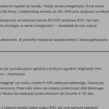
 traderom kapitał do handlu. Trader wnosi umiejętności, firma wnosi
0% dla firmy, z możliwością wzrostu do 90-95% przy spójnych wynikac
i miesięcznie na własnym koncie €5.000 zarabiasz €50. Ten sam
a strategia, te same umiejętności — dwadzieścia razy więcej
 udowodnić, że potrafisz tradować konsekwentnie i zdyscyplinowanie.
o lub symulacyjnym zgodnie z ścisłymi regułami. Większość firm
no- i trzyfazowe.
 osiągnąć cel zysku, zwykle 8-10% salda początkowego. Zazwyczaj
graniczony. Przez cały okres nie możesz przekroczyć dziś dziennego
Musisz też tradować przez minimum dni (zwykle 4-5), aby
.
a z niższym zwykle celem zysku (5%), ale tymi samymi regułami