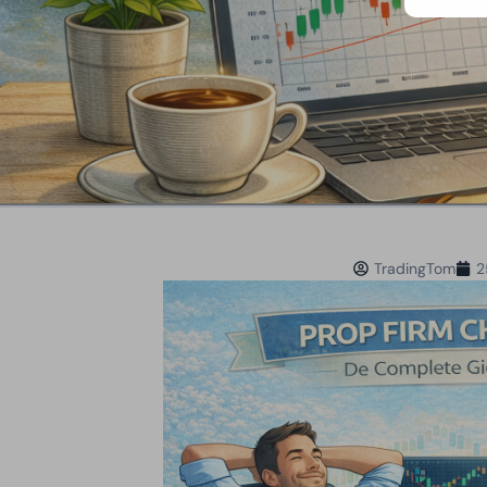
TradingTom
2