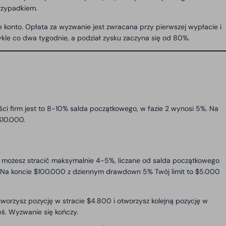
przypadkiem.
 konto. Opłata za wyzwanie jest zwracana przy pierwszej wypłacie i
kle co dwa tygodnie, a podział zysku zaczyna się od 80%.
ości firm jest to 8-10% salda początkowego, w fazie 2 wynosi 5%. Na
$10.000.
ia możesz stracić maksymalnie 4-5%, liczane od salda początkowego
y). Na koncie $100.000 z dziennym drawdown 5% Twój limit to $5.000
otworzysz pozycję w stracie $4.800 i otworzysz kolejną pozycję w
łeś. Wyzwanie się kończy.