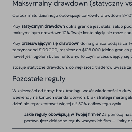
Maksymalny drawdown (statyczny vs.
Oprócz limitu dziennego obowiązuje całkowity drawdown 8-10%.
Przy
statycznym drawdown
dolna granica jest stała: saldo p
maksymalnym drawdown 10% Twoje konto nigdy nie może spaść po
Przy
przesuwającym się drawdown
dolna granica podąża za Two
zaczynasz od $100.000, rosniesz do $108.000 (dolna granica
nawet jeśli ogółem byłeś rentowny. To czyni przesuwający się
stosuje statyczne drawdown, co większość traderów uważa za 
Pozostałe reguły
W zależności od firmy: brak tradingu wokół wiadomości o duż
weekendy na kontach standardowych, brak strategii martingal
dzień nie reprezentował więcej niż 30% całkowitego zysku.
Jakie reguły obowiązują w Twojej firmie?
Za pomocą nasz
porównujesz dokładne reguły wszystkich firm — limity dr