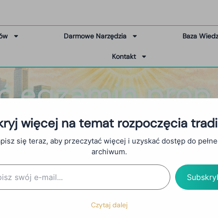
tów
Darmowe Narzędzia
Baza Wied
Kontakt
ć egzamin prop 
ryj więcej na temat rozpoczęcia trad
pisz się teraz, aby przeczytać więcej i uzyskać dostęp do pełn
archiwum.
Subskry
Czytaj dalej