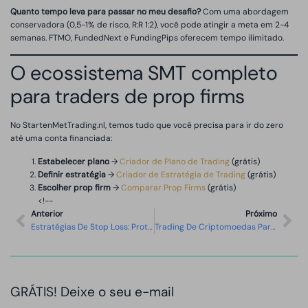
Quanto tempo leva para passar no meu desafio?
Com uma abordagem
conservadora (0,5-1% de risco, R:R 1:2), você pode atingir a meta em 2-4
semanas. FTMO, FundedNext e FundingPips oferecem tempo ilimitado.
O ecossistema SMT completo
para traders de prop firms
No StartenMetTrading.nl, temos tudo que você precisa para ir do zero
até uma conta financiada:
Estabelecer plano
→
Criador de Plano de Trading
(grátis)
Definir estratégia
→
Criador de Estratégia de Trading
(grátis)
Escolher prop firm
→
Comparar Prop Firms
(grátis)
<!--
Anterior
Próximo
Estratégias De Stop Loss: Proteja Seu Capital Como Um Profissional
Trading De Criptomoedas Para Iniciantes: Tudo O Que Precisa De Saber
GRÁTIS! Deixe o seu e-mail