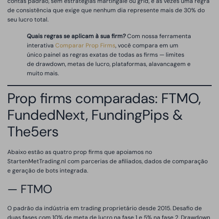
contas padrão, sem estratégias martingale ou grid, e às vezes uma regra
de consistência que exige que nenhum dia represente mais de 30% do
seu lucro total.
Quais regras se aplicam à sua firm?
Com nossa ferramenta
interativa
Comparar Prop Firms
, você compara em um
único painel as regras exatas de todas as firms — limites
de drawdown, metas de lucro, plataformas, alavancagem e
muito mais.
Prop firms comparadas: FTMO,
FundedNext, FundingPips &
The5ers
Abaixo estão as quatro prop firms que apoiamos no
StartenMetTrading.nl com parcerias de afiliados, dados de comparação
e geração de bots integrada.
— FTMO
O padrão da indústria em trading proprietário desde 2015. Desafio de
duas fases com 10% de meta de lucro na fase 1 e 5% na fase 2. Drawdown