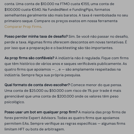
conta. Uma conta de $10.000 na FTMO custa €155, uma conta de
$100.000 custa €540. Na FundedNext e FundingPips, formatos
semelhantes geralmente são mais baratos. A taxa é reembolsada no seu
primaioro saque. Compare os preços exatos em nossa ferramenta
Comparar Prop Firms
.
Posso perder minha taxa de desafio?
Sim. Se você não passar no desafio,
perde a taxa. Algumas firms oferecem descontos em novas tentativas. É
por isso que a preparação e o backtesting são tão importantes.
As prop firms são confiáveis?
A indústria não é regulada. Fique com firms
que têm histórico de vários anos e saques verificáveis publicamente. As
quatro firms que apoiamos — , , e — são amplamente respeitadas na
indústria. Sempre faça sua própria pesquisa.
Qual formato de conta devo escolher?
Comece menor do que pensa.
Uma conta de $25.000 ou $50.000 com risco de 1% por trade é mais
gerenciável que uma conta de $200.000 onde os valores têm peso
psicológico.
Posso usar um bot em qualquer prop firm?
A maioria das prop firms de
forex permite Expert Advisors. Todas as quatro firms que apoiamos
permitem EAs. Sempre verifique as regras específicas — algumas firms
limitam HFT ou bots de arbitragem.