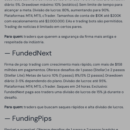
diário: 5%. Drawdown máximo: 10% (estático). Sem limite de tempo para
alcançar a meta. Divisão de lucros: 80%, aumentando para 90%.
Plataformas: MT4, MT5, cTrader. Tamanhos de conta de $10K até $200K
com escalonamento até $2.000.000. EAs e trading bots são permitidos.
Trading de notícias é limitado em certos pares.
Para quem:
traders que querem a segurança da firma mais antiga e
respeitada da indústria.
— FundedNext
Firma de prop trading com crescimento mais rápido, com mais de $158
milhões em pagamentos. Oferece desafios de 1 passo (Stellar) e 2 passos
(Stellar Lite). Metas de lucro: 10% (1 passo), 8%/5% (2 passos). Drawdown
diário: 3-5% dependendo do plano. Divisão de lucros: até 95%.
Plataformas: MT4, MT5, cTrader. Saques em 24 horas. Exclusivo:
FundedNext paga aos traders uma divisão de lucros de 15% já durante o
desafio.
Para quem:
traders que buscam saques rápidos e alta divisão de lucros.
— FundingPips
Flexível e acessível. Oferece desafios de 1 passo e 2 passos (padrão e