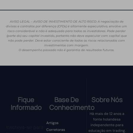
AVISO LEGAL – AVISO DE INVESTIMENTO DE ALTO RISCO: A negociação de
divisas e contratos por diferença (CFDs) é altamente especulativa, envolve um
risco considerável e não é adequada para todos os investidores. Pode perder
(parte do) seu capital investido, portanto não deve especular com capital que
não pode perder. Deve estar consciente de todos os riscos relacionados com
investimentos com margem.
O desempenho passado não é garantia de resultados futuros.
Fique
Base De
Sobre Nós
Informado
Conhecimento
Há mais de 12 anos a
fonte holandesa
Artigos
independente para
Inscreva-se para
Corretoras
educação em trading.