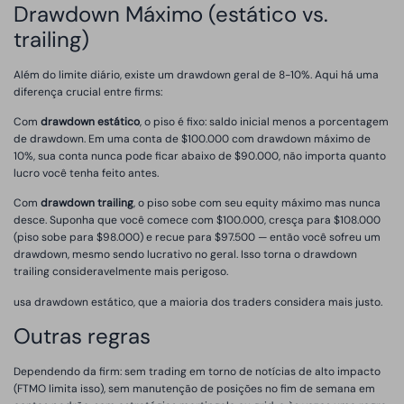
Drawdown Máximo (estático vs.
trailing)
Além do limite diário, existe um drawdown geral de 8-10%. Aqui há uma
diferença crucial entre firms:
Com
drawdown estático
, o piso é fixo: saldo inicial menos a porcentagem
de drawdown. Em uma conta de $100.000 com drawdown máximo de
10%, sua conta nunca pode ficar abaixo de $90.000, não importa quanto
lucro você tenha feito antes.
Com
drawdown trailing
, o piso sobe com seu equity máximo mas nunca
desce. Suponha que você comece com $100.000, cresça para $108.000
(piso sobe para $98.000) e recue para $97.500 — então você sofreu um
drawdown, mesmo sendo lucrativo no geral. Isso torna o drawdown
trailing consideravelmente mais perigoso.
usa drawdown estático, que a maioria dos traders considera mais justo.
Outras regras
Dependendo da firm: sem trading em torno de notícias de alto impacto
(FTMO limita isso), sem manutenção de posições no fim de semana em