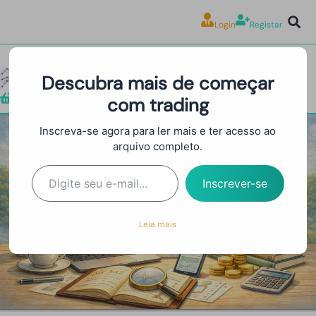
Login
Registar
Descubra mais de começar
com trading
Loja
Inscreva-se agora para ler mais e ter acesso ao
arquivo completo.
Alcançar o desafio da prop
firm
Inscrever-se
Leia mais