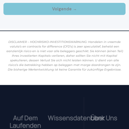
DISCLAIMER – HOCHRISIKO-INVESTITIONSWARNUNG: Handelen in vreemde
valuta’s en contracts for difference (CFD’s) is zeer speculatief, behelst een
aanzienlijk risico en is niet voor alle beleggers geschikt. Sie können (einen Teil)
Ihres investierten Kapitals verlieren, daher sollten Sie nicht mit Kapital
spekulieren, dessen Verlust Sie sich nicht leisten können. U dient van alle
risico’s die betrekking hebben op beleggen met marge doordrongen te zijn.
Die bisherige Wertentwicklung ist keine Garantie für zukünftige Ergebnisse.
Auf Dem
Wissensdatenbank
Über Uns
Laufenden