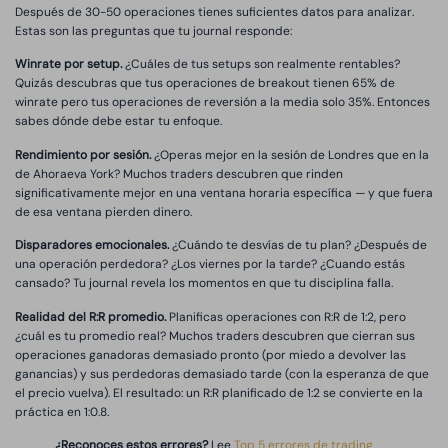
Después de 30-50 operaciones tienes suficientes datos para analizar.
Estas son las preguntas que tu journal responde:
Winrate por setup.
¿Cuáles de tus setups son realmente rentables?
Quizás descubras que tus operaciones de breakout tienen 65% de
winrate pero tus operaciones de reversión a la media solo 35%. Entonces
sabes dónde debe estar tu enfoque.
Rendimiento por sesión.
¿Operas mejor en la sesión de Londres que en la
de Ahoraeva York? Muchos traders descubren que rinden
significativamente mejor en una ventana horaria específica — y que fuera
de esa ventana pierden dinero.
Disparadores emocionales.
¿Cuándo te desvías de tu plan? ¿Después de
una operación perdedora? ¿Los viernes por la tarde? ¿Cuando estás
cansado? Tu journal revela los momentos en que tu disciplina falla.
Realidad del R:R promedio.
Planificas operaciones con R:R de 1:2, pero
¿cuál es tu promedio real? Muchos traders descubren que cierran sus
operaciones ganadoras demasiado pronto (por miedo a devolver las
ganancias) y sus perdedoras demasiado tarde (con la esperanza de que
el precio vuelva). El resultado: un R:R planificado de 1:2 se convierte en la
práctica en 1:0.8.
¿Reconoces estos errores?
Lee
Top 5 errores de trading