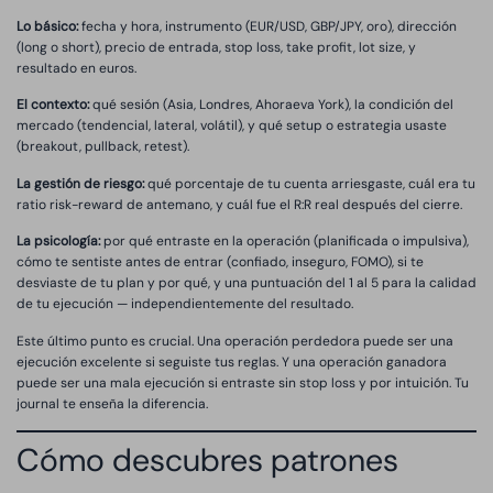
Lo básico:
fecha y hora, instrumento (EUR/USD, GBP/JPY, oro), dirección
(long o short), precio de entrada, stop loss, take profit, lot size, y
resultado en euros.
El contexto:
qué sesión (Asia, Londres, Ahoraeva York), la condición del
mercado (tendencial, lateral, volátil), y qué setup o estrategia usaste
(breakout, pullback, retest).
La gestión de riesgo:
qué porcentaje de tu cuenta arriesgaste, cuál era tu
ratio risk-reward de antemano, y cuál fue el R:R real después del cierre.
La psicología:
por qué entraste en la operación (planificada o impulsiva),
cómo te sentiste antes de entrar (confiado, inseguro, FOMO), si te
desviaste de tu plan y por qué, y una puntuación del 1 al 5 para la calidad
de tu ejecución — independientemente del resultado.
Este último punto es crucial. Una operación perdedora puede ser una
ejecución excelente si seguiste tus reglas. Y una operación ganadora
puede ser una mala ejecución si entraste sin stop loss y por intuición. Tu
journal te enseña la diferencia.
Cómo descubres patrones