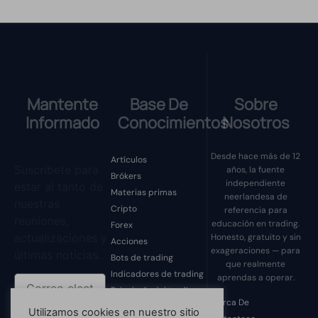
Mantente
Base De
Sobre
Informado
Conocimientos
Nosotros
Desde hace más de 12
Artículos
Suscríbete para
años, la fuente
Brókers
independiente
estar al tanto de
Materias primas
neerlandesa de
nuestras
Cripto
referencia para
reuniones,
educación en trading.
Forex
actualizaciones y
Honesto, gratuito y sin
Acciones
exageraciones — para
últimas noticias.
Bots de trading
que realmente
Indicadores de trading
aprendas a operar.
Psicología del trading
Acerca De
Estafas de trading
Utilizamos cookies en nuestro sitio