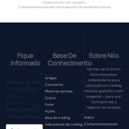
investimentos com margem.
O desempenho passado não é garantia de resultados futuros.
Fique
Base De
Sobre Nós
Informado
Conhecimento
Há mais de 12 anos a
fonte holandesa
Artigos
independente para
Inscreva-se para
Corretoras
educação em trading.
ficar a par dos
Honesto, gratuito e sem
Matérias-primas
nossos
exageros — para que
Cripto
você aprenda a
encontros,
Forex
negociar de verdade.
atualizações e
Ações
últimas notícias.
Sobre
Bots de trading
Contactoooooooooo
Indicadores de trading