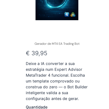
Gerador de MT4 EA Trading Bot
A
€ 39,95
g
Deixe a IA converter a sua
o
estratégia num Expert Advisor
MetaTrader 4 funcional. Escolha
r
um template comprovado ou
a
construa do zero — o Bot Builder
inteligente valida a sua
configuração antes de gerar.
Quantidade