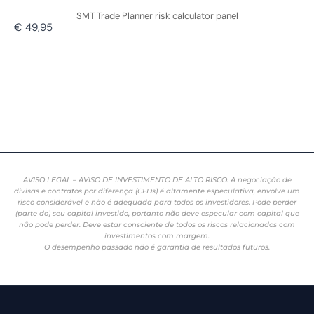
SMT Trade Planner risk calculator panel
€ 49,95
AVISO LEGAL – AVISO DE INVESTIMENTO DE ALTO RISCO: A negociação de
divisas e contratos por diferença (CFDs) é altamente especulativa, envolve um
risco considerável e não é adequada para todos os investidores. Pode perder
(parte do) seu capital investido, portanto não deve especular com capital que
não pode perder. Deve estar consciente de todos os riscos relacionados com
investimentos com margem.
O desempenho passado não é garantia de resultados futuros.