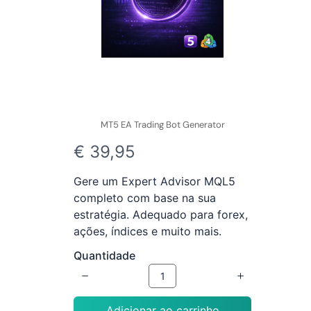
MT5 EA Trading Bot Generator
A
€ 39,95
g
Gere um Expert Advisor MQL5
o
completo com base na sua
estratégia. Adequado para forex,
r
ações, índices e muito mais.
a
Quantidade
Adicionar ao carrinho