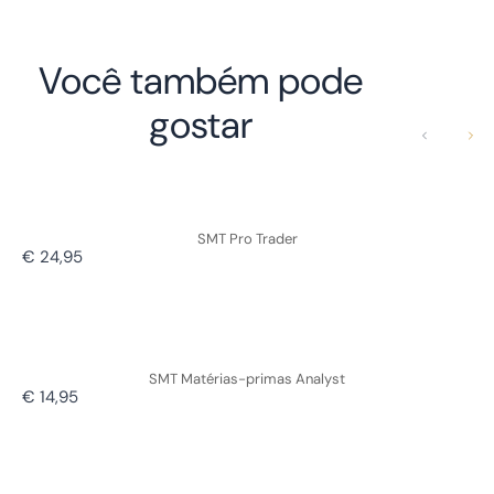
Você também pode
gostar
Anterior
Próx
SMT Pro Trader
€ 24,95
SMT Matérias-primas Analyst
€ 14,95