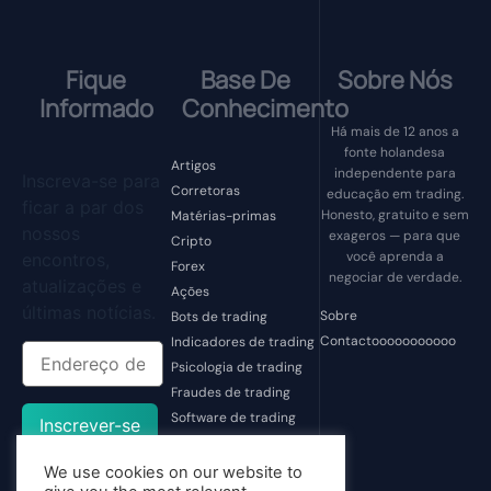
Fique
Base De
Sobre Nós
Informado
Conhecimento
Há mais de 12 anos a
fonte holandesa
Artigos
independente para
Inscreva-se para
Corretoras
educação em trading.
ficar a par dos
Honesto, gratuito e sem
Matérias-primas
nossos
exageros — para que
Cripto
você aprenda a
encontros,
Forex
negociar de verdade.
atualizações e
Ações
últimas notícias.
Sobre
Bots de trading
Contactooooooooooo
Indicadores de trading
Psicologia de trading
Fraudes de trading
Software de trading
Inscrever-se
Ferramentas de
trading
We use cookies on our website to
Não categorizado