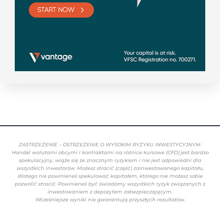
ZASTRZEŻENIE – OSTRZEŻENIE O WYSOKIM RYZYKU INWESTYCYJNYM:
Handel walutami obcymi i kontraktami na różnice kursowe (CFD) jest bardzo
spekulacyjny, wiąże się ze znacznym ryzykiem i nie jest odpowiedni dla
wszystkich inwestorów. Możesz stracić (część) zainwestowanego kapitału,
dlatego nie powinieneś spekulować kapitałem, którego nie możesz sobie
pozwolić stracić. Powinieneś być świadomy wszystkich ryzyk związanych z
inwestowaniem z depozytem zabezpieczającym.
Wcześniejsze wyniki nie gwarantują przyszłych rezultatów.