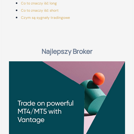
Co to znaczy iść long
Co to znaczy iść short
Czym są sygnały tradingowe
Najlepszy Broker