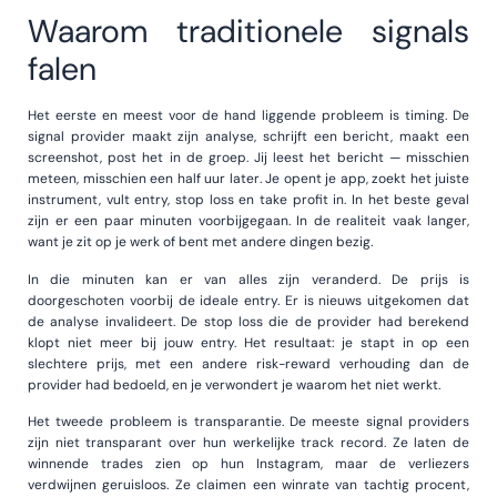
Waarom traditionele signals
falen
Het eerste en meest voor de hand liggende probleem is timing. De
signal provider maakt zijn analyse, schrijft een bericht, maakt een
screenshot, post het in de groep. Jij leest het bericht — misschien
meteen, misschien een half uur later. Je opent je app, zoekt het juiste
instrument, vult entry, stop loss en take profit in. In het beste geval
zijn er een paar minuten voorbijgegaan. In de realiteit vaak langer,
want je zit op je werk of bent met andere dingen bezig.
In die minuten kan er van alles zijn veranderd. De prijs is
doorgeschoten voorbij de ideale entry. Er is nieuws uitgekomen dat
de analyse invalideert. De stop loss die de provider had berekend
klopt niet meer bij jouw entry. Het resultaat: je stapt in op een
slechtere prijs, met een andere risk-reward verhouding dan de
provider had bedoeld, en je verwondert je waarom het niet werkt.
Het tweede probleem is transparantie. De meeste signal providers
zijn niet transparant over hun werkelijke track record. Ze laten de
winnende trades zien op hun Instagram, maar de verliezers
verdwijnen geruisloos. Ze claimen een winrate van tachtig procent,