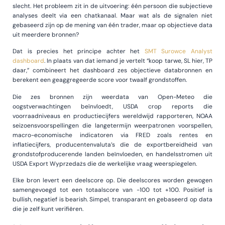
slecht. Het probleem zit in de uitvoering: één persoon die subjectieve
analyses deelt via een chatkanaal. Maar wat als de signalen niet
gebaseerd zijn op de mening van één trader, maar op objectieve data
uit meerdere bronnen?
Dat is precies het principe achter het
SMT Surowce Analyst
dashboard
. In plaats van dat iemand je vertelt “koop tarwe, SL hier, TP
daar,” combineert het dashboard zes objectieve databronnen en
berekent een geaggregeerde score voor twaalf grondstoffen.
Die zes bronnen zijn weerdata van Open-Meteo die
oogstverwachtingen beïnvloedt, USDA crop reports die
voorraadniveaus en productiecijfers wereldwijd rapporteren, NOAA
seizoensvoorspellingen die langetermijn weerpatronen voorspellen,
macro-economische indicatoren via FRED zoals rentes en
inflatiecijfers, producentenvaluta’s die de exportbereidheid van
grondstofproducerende landen beïnvloeden, en handelsstromen uit
USDA Export Wyprzedażs die de werkelijke vraag weerspiegelen.
Elke bron levert een deelscore op. Die deelscores worden gewogen
samengevoegd tot een totaalscore van -100 tot +100. Positief is
bullish, negatief is bearish. Simpel, transparant en gebaseerd op data
die je zelf kunt verifiëren.