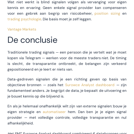
Wat niet werkt is blind signalen volgen als vervanging voor eigen
kennis en ervaring. Geen enkele signal provider kan compenseren
voor een gebrek aan begrip van risicobeheer,
position sizing
en
trading psychologie
. Die basis moet je zelf leggen.
Vantage Markets
De conclusie
Traditionele trading signals — een persoon die je vertelt wat je moet
kopen via Telegram — werken voor de meeste traders niet. De timing
is slecht, de transparantie ontbreekt, de belangen zijn verkeerd
gepositioneerd en je leert er niets van.
Data-gedreven signalen die je een richting geven op basis van
objectieve bronnen — zoals het
Surowce Analyst dashboard
— zijn
fundamenteel anders. Je begrijpt de data, je bepaalt de uitvoering en
je bouwt kennis op die blijvend is.
En als je helemaal onafhankelijk wilt zijn van externe signalen: bouw je
eigen strategie en
automatiseer
hem. Dan ben je je eigen signal
provider — met volledige controle, volledige transparantie en nul
afhankelijkheid.
Het SMT Surowce Analyst dashboard combineert 6 databronnen voor