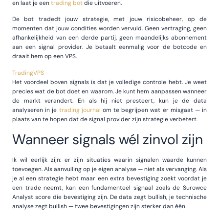
en laat je een
trading bot
die uitvoeren.
De bot tradedt jouw strategie, met jouw risicobeheer, op de
momenten dat jouw condities worden vervuld. Geen vertraging, geen
afhankelijkheid van een derde partij, geen maandelijks abonnement
aan een signal provider. Je betaalt eenmalig voor de botcode en
draait hem op een VPS.
TradingVPS
Het voordeel boven signals is dat je volledige controle hebt. Je weet
precies wat de bot doet en waarom. Je kunt hem aanpassen wanneer
de markt verandert. En als hij niet presteert, kun je de data
analyseren in je
trading journal
om te begrijpen wat er misgaat — in
plaats van te hopen dat de signal provider zijn strategie verbetert.
Wanneer signals wél zinvol zijn
Ik wil eerlijk zijn: er zijn situaties waarin signalen waarde kunnen
toevoegen. Als aanvulling op je eigen analyse — niet als vervanging. Als
je al een strategie hebt maar een extra bevestiging zoekt voordat je
een trade neemt, kan een fundamenteel signaal zoals de Surowce
Analyst score die bevestiging zijn. De data zegt bullish, je technische
analyse zegt bullish — twee bevestigingen zijn sterker dan één.