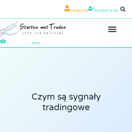
Zaloguj Się
Zarejestruj Się
Sklep
Czym są sygnały
tradingowe