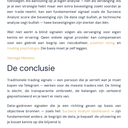
toevoegen. Als aanvulling op je eigen analyse — niet als vervanging. Als
je al een strategie hebt maar een extra bevestiging zoekt voordat je
een trade neemt, kan een fundamenteel signaal zoals de Surowce
Analyst score die bevestiging zijn. De data zegt bullish, je technische
analyse zegt bullish — twee bevestigingen zijn sterker dan één.
Wat niet werkt is blind signalen volgen als vervanging voor eigen
kennis en ervaring. Geen enkele signal provider kan compenseren
voor een gebrek aan begrip van risicobeheer,
position sizing
en
trading psychologie
. Die basis moet je zelf leggen.
Vantage Markets
De conclusie
Traditionele trading signals — een persoon die je vertelt wat je moet
kopen via Telegram — werken voor de meeste traders niet. De timing
is slecht, de transparantie ontbreekt, de belangen zijn verkeerd
gepositioneerd en je leert er niets van.
Data-gedreven signalen die je een richting geven op basis van
objectieve bronnen — zoals het
Surowce Analyst dashboard
— zijn
fundamenteel anders. Je begrijpt de data, je bepaalt de uitvoering en
je bouwt kennis op die blijvend is.