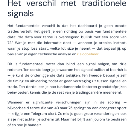
Het verschil met traditionele
signals
Het fundamentele verschil is dat het dashboard je geen exacte
trades vertelt. Het geeft je een richting op basis van fundamentele
data: “de data voor tarwe is overwegend bullish met een score van
72.” Wat je met die informatie doet — wanneer je precies instapt,
waar je stop loss staat, welke lot size je neemt — dat bepaal jij, op
basis van je eigen technische analyse en
risicobeheer
.
Dit is fundamenteel beter dan blind een signal volgen, om drie
redenen. Ten eerste begrijp je waarom het signaal bullish of bearish is
— je kunt de onderliggende data bekijken. Ten tweede bepaal je zelf
de timing en uitvoering, zodat er geen vertraging zit tussen signaal en
trade. Ten derde leer je hoe fundamentele factoren grondstofprijzen
beïnvloeden, kennis die je de rest van je tradingcarrière meeneemt.
Wanneer er significante verschuivingen zijn in de scoring —
bijvoorbeeld tarwe die van 40 naar 75 springt na een droogterapport
— krijg je een Telegram alert. Zo mis je geen grote veranderingen, ook
als je niet achter je scherm zit. Maar het blijft aan jou om te beslissen
of en hoe je handelt.