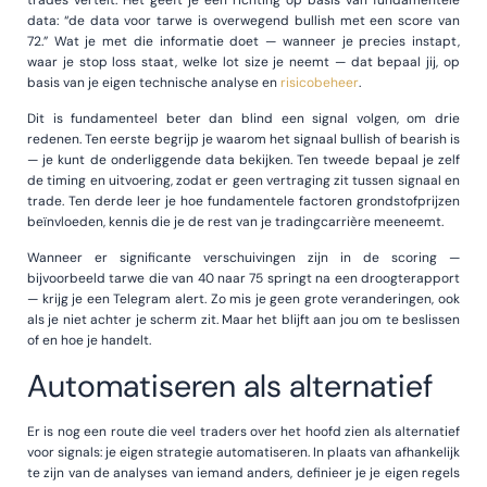
data: “de data voor tarwe is overwegend bullish met een score van
72.” Wat je met die informatie doet — wanneer je precies instapt,
waar je stop loss staat, welke lot size je neemt — dat bepaal jij, op
basis van je eigen technische analyse en
risicobeheer
.
Dit is fundamenteel beter dan blind een signal volgen, om drie
redenen. Ten eerste begrijp je waarom het signaal bullish of bearish is
— je kunt de onderliggende data bekijken. Ten tweede bepaal je zelf
de timing en uitvoering, zodat er geen vertraging zit tussen signaal en
trade. Ten derde leer je hoe fundamentele factoren grondstofprijzen
beïnvloeden, kennis die je de rest van je tradingcarrière meeneemt.
Wanneer er significante verschuivingen zijn in de scoring —
bijvoorbeeld tarwe die van 40 naar 75 springt na een droogterapport
— krijg je een Telegram alert. Zo mis je geen grote veranderingen, ook
als je niet achter je scherm zit. Maar het blijft aan jou om te beslissen
of en hoe je handelt.
Automatiseren als alternatief
Er is nog een route die veel traders over het hoofd zien als alternatief
voor signals: je eigen strategie automatiseren. In plaats van afhankelijk
te zijn van de analyses van iemand anders, definieer je je eigen regels