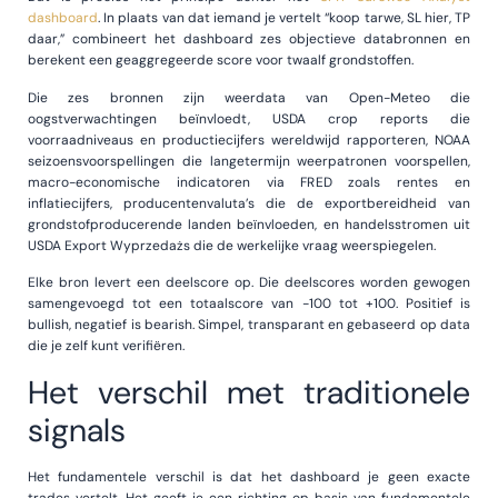
dashboard
. In plaats van dat iemand je vertelt “koop tarwe, SL hier, TP
daar,” combineert het dashboard zes objectieve databronnen en
berekent een geaggregeerde score voor twaalf grondstoffen.
Die zes bronnen zijn weerdata van Open-Meteo die
oogstverwachtingen beïnvloedt, USDA crop reports die
voorraadniveaus en productiecijfers wereldwijd rapporteren, NOAA
seizoensvoorspellingen die langetermijn weerpatronen voorspellen,
macro-economische indicatoren via FRED zoals rentes en
inflatiecijfers, producentenvaluta’s die de exportbereidheid van
grondstofproducerende landen beïnvloeden, en handelsstromen uit
USDA Export Wyprzedażs die de werkelijke vraag weerspiegelen.
Elke bron levert een deelscore op. Die deelscores worden gewogen
samengevoegd tot een totaalscore van -100 tot +100. Positief is
bullish, negatief is bearish. Simpel, transparant en gebaseerd op data
die je zelf kunt verifiëren.
Het verschil met traditionele
signals
Het fundamentele verschil is dat het dashboard je geen exacte
trades vertelt. Het geeft je een richting op basis van fundamentele