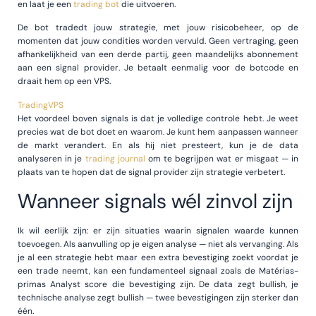
en laat je een
trading bot
die uitvoeren.
De bot tradedt jouw strategie, met jouw risicobeheer, op de
momenten dat jouw condities worden vervuld. Geen vertraging, geen
afhankelijkheid van een derde partij, geen maandelijks abonnement
aan een signal provider. Je betaalt eenmalig voor de botcode en
draait hem op een VPS.
TradingVPS
Het voordeel boven signals is dat je volledige controle hebt. Je weet
precies wat de bot doet en waarom. Je kunt hem aanpassen wanneer
de markt verandert. En als hij niet presteert, kun je de data
analyseren in je
trading journal
om te begrijpen wat er misgaat — in
plaats van te hopen dat de signal provider zijn strategie verbetert.
Wanneer signals wél zinvol zijn
Ik wil eerlijk zijn: er zijn situaties waarin signalen waarde kunnen
toevoegen. Als aanvulling op je eigen analyse — niet als vervanging. Als
je al een strategie hebt maar een extra bevestiging zoekt voordat je
een trade neemt, kan een fundamenteel signaal zoals de Matérias-
primas Analyst score die bevestiging zijn. De data zegt bullish, je
technische analyse zegt bullish — twee bevestigingen zijn sterker dan
één.