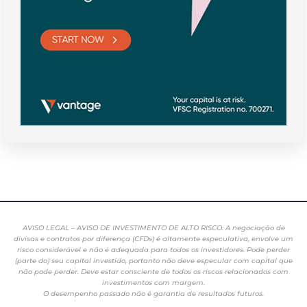
AVISO LEGAL – AVISO DE INVESTIMENTO DE ALTO RISCO: A negociação de
divisas e contratos por diferença (CFDs) é altamente especulativa, envolve um
risco considerável e não é adequada para todos os investidores. Pode perder
(parte do) seu capital investido, portanto não deve especular com capital que
não pode perder. Deve estar consciente de todos os riscos relacionados com
investimentos com margem.
O desempenho passado não é garantia de resultados futuros.