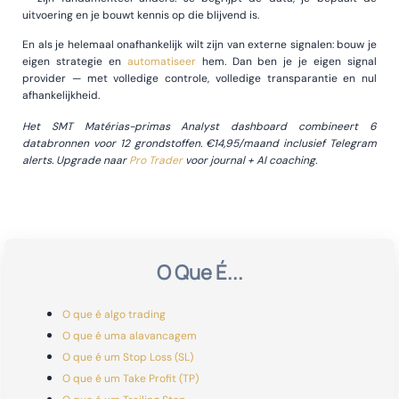
uitvoering en je bouwt kennis op die blijvend is.
En als je helemaal onafhankelijk wilt zijn van externe signalen: bouw je
eigen strategie en
automatiseer
hem. Dan ben je je eigen signal
provider — met volledige controle, volledige transparantie en nul
afhankelijkheid.
Het SMT Matérias-primas Analyst dashboard combineert 6
databronnen voor 12 grondstoffen. €14,95/maand inclusief Telegram
alerts. Upgrade naar
Pro Trader
voor journal + AI coaching.
O Que É...
O que é algo trading
O que é uma alavancagem
O que é um Stop Loss (SL)
O que é um Take Profit (TP)