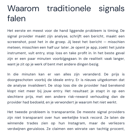
Waarom traditionele signals
falen
Het eerste en meest voor de hand liggende probleem is timing. De
signal provider maakt zijn analyse, schrijft een bericht, maakt een
screenshot, post het in de groep. Jij leest het bericht — misschien
meteen, misschien een half uur later. Je opent je app, zoekt het juiste
instrument, vult entry, stop loss en take profit in. In het beste geval
zijn er een paar minuten voorbijgegaan. In de realiteit vaak langer,
want je zit op je werk of bent met andere dingen bezig.
In die minuten kan er van alles zijn veranderd. De prijs is
doorgeschoten voorbij de ideale entry. Er is nieuws uitgekomen dat
de analyse invalideert. De stop loss die de provider had berekend
klopt niet meer bij jouw entry. Het resultaat: je stapt in op een
slechtere prijs, met een andere risk-reward verhouding dan de
provider had bedoeld, en je verwondert je waarom het niet werkt.
Het tweede probleem is transparantie. De meeste signal providers
zijn niet transparant over hun werkelijke track record. Ze laten de
winnende trades zien op hun Instagram, maar de verliezers
verdwijnen geruisloos. Ze claimen een winrate van tachtig procent,