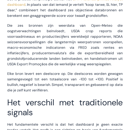
dashboard
. In plaats van dat iemand je vertelt “koop tarwe, SL hier, TP
daar,” combineert het dashboard zes objectieve databronnen en
berekent een geaggregeerde score voor twaalf grondstoffen.
Die zes bronnen zijn weerdata van Open-Meteo die
oogstverwachtingen beïnvloedt, USDA crop reports die
voorraadniveaus en productiecijfers wereldwijd rapporteren, NOAA
seizoensvoorspellingen die langetermijn weerpatronen voorspellen,
macro-economische indicatoren via FRED zoals rentes en
inflatiecijfers, producentenvaluta’s die de exportbereidheid van
grondstofproducerende landen beïnvloeden, en handelsstromen uit
USDA Export Promoçãos die de werkelijke vraag weerspiegelen.
Elke bron levert een deelscore op. Die deelscores worden gewogen
samengevoegd tot een totaalscore van -100 tot +100. Positief is
bullish, negatief is bearish. Simpel, transparant en gebaseerd op data
die je zelf kunt verifiëren.
Het verschil met traditionele
signals
Het fundamentele verschil is dat het dashboard je geen exacte
trades vertelt. Het geeft je een richting op basis van fundamentele