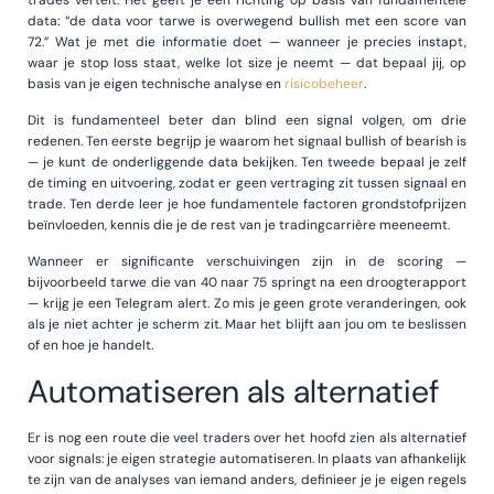
data: “de data voor tarwe is overwegend bullish met een score van
72.” Wat je met die informatie doet — wanneer je precies instapt,
waar je stop loss staat, welke lot size je neemt — dat bepaal jij, op
basis van je eigen technische analyse en
risicobeheer
.
Dit is fundamenteel beter dan blind een signal volgen, om drie
redenen. Ten eerste begrijp je waarom het signaal bullish of bearish is
— je kunt de onderliggende data bekijken. Ten tweede bepaal je zelf
de timing en uitvoering, zodat er geen vertraging zit tussen signaal en
trade. Ten derde leer je hoe fundamentele factoren grondstofprijzen
beïnvloeden, kennis die je de rest van je tradingcarrière meeneemt.
Wanneer er significante verschuivingen zijn in de scoring —
bijvoorbeeld tarwe die van 40 naar 75 springt na een droogterapport
— krijg je een Telegram alert. Zo mis je geen grote veranderingen, ook
als je niet achter je scherm zit. Maar het blijft aan jou om te beslissen
of en hoe je handelt.
Automatiseren als alternatief
Er is nog een route die veel traders over het hoofd zien als alternatief
voor signals: je eigen strategie automatiseren. In plaats van afhankelijk
te zijn van de analyses van iemand anders, definieer je je eigen regels