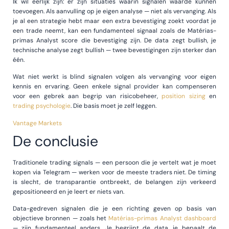
Ik wil eerlijk zijn: er zijn situaties waarin signalen waarde kunnen
toevoegen. Als aanvulling op je eigen analyse — niet als vervanging. Als
je al een strategie hebt maar een extra bevestiging zoekt voordat je
een trade neemt, kan een fundamenteel signaal zoals de Matérias-
primas Analyst score die bevestiging zijn. De data zegt bullish, je
technische analyse zegt bullish — twee bevestigingen zijn sterker dan
één.
Wat niet werkt is blind signalen volgen als vervanging voor eigen
kennis en ervaring. Geen enkele signal provider kan compenseren
voor een gebrek aan begrip van risicobeheer,
position sizing
en
trading psychologie
. Die basis moet je zelf leggen.
Vantage Markets
De conclusie
Traditionele trading signals — een persoon die je vertelt wat je moet
kopen via Telegram — werken voor de meeste traders niet. De timing
is slecht, de transparantie ontbreekt, de belangen zijn verkeerd
gepositioneerd en je leert er niets van.
Data-gedreven signalen die je een richting geven op basis van
objectieve bronnen — zoals het
Matérias-primas Analyst dashboard
— zijn fundamenteel anders. Je begrijpt de data, je bepaalt de