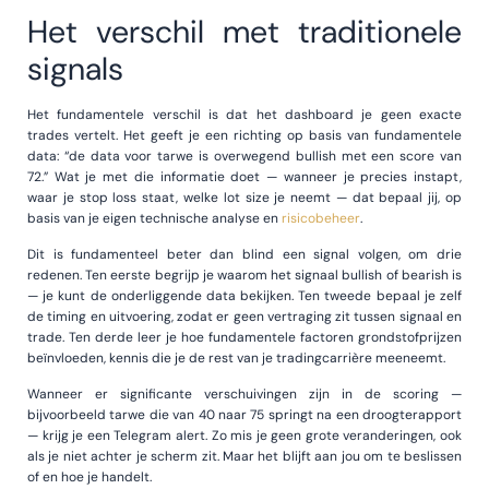
Het verschil met traditionele
signals
Het fundamentele verschil is dat het dashboard je geen exacte
trades vertelt. Het geeft je een richting op basis van fundamentele
data: “de data voor tarwe is overwegend bullish met een score van
72.” Wat je met die informatie doet — wanneer je precies instapt,
waar je stop loss staat, welke lot size je neemt — dat bepaal jij, op
basis van je eigen technische analyse en
risicobeheer
.
Dit is fundamenteel beter dan blind een signal volgen, om drie
redenen. Ten eerste begrijp je waarom het signaal bullish of bearish is
— je kunt de onderliggende data bekijken. Ten tweede bepaal je zelf
de timing en uitvoering, zodat er geen vertraging zit tussen signaal en
trade. Ten derde leer je hoe fundamentele factoren grondstofprijzen
beïnvloeden, kennis die je de rest van je tradingcarrière meeneemt.
Wanneer er significante verschuivingen zijn in de scoring —
bijvoorbeeld tarwe die van 40 naar 75 springt na een droogterapport
— krijg je een Telegram alert. Zo mis je geen grote veranderingen, ook
als je niet achter je scherm zit. Maar het blijft aan jou om te beslissen
of en hoe je handelt.