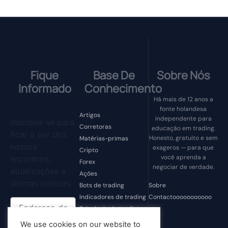
Fique
Base De
Sobre Nós
Informado
Conhecimento
Há mais de 12 anos a
fonte holandesa
Artigos
independente para
Inscreva-se para
Corretoras
educação em trading.
ficar a par dos
Honesto, gratuito e sem
Matérias-primas
nossos
exageros — para que
Cripto
você aprenda a
encontros,
Forex
negociar de verdade.
atualizações e
Ações
últimas notícias.
Sobre
Bots de trading
Contactooooooooooo
Indicadores de trading
Psicologia de trading
Fraudes de trading
We use cookies on our website to