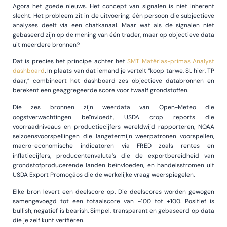
Agora het goede nieuws. Het concept van signalen is niet inherent
slecht. Het probleem zit in de uitvoering: één persoon die subjectieve
analyses deelt via een chatkanaal. Maar wat als de signalen niet
gebaseerd zijn op de mening van één trader, maar op objectieve data
uit meerdere bronnen?
Dat is precies het principe achter het
SMT Matérias-primas Analyst
dashboard
. In plaats van dat iemand je vertelt “koop tarwe, SL hier, TP
daar,” combineert het dashboard zes objectieve databronnen en
berekent een geaggregeerde score voor twaalf grondstoffen.
Die zes bronnen zijn weerdata van Open-Meteo die
oogstverwachtingen beïnvloedt, USDA crop reports die
voorraadniveaus en productiecijfers wereldwijd rapporteren, NOAA
seizoensvoorspellingen die langetermijn weerpatronen voorspellen,
macro-economische indicatoren via FRED zoals rentes en
inflatiecijfers, producentenvaluta’s die de exportbereidheid van
grondstofproducerende landen beïnvloeden, en handelsstromen uit
USDA Export Promoçãos die de werkelijke vraag weerspiegelen.
Elke bron levert een deelscore op. Die deelscores worden gewogen
samengevoegd tot een totaalscore van -100 tot +100. Positief is
bullish, negatief is bearish. Simpel, transparant en gebaseerd op data
die je zelf kunt verifiëren.