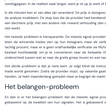
voorbijgegaan. In de realiteit vaak langer, want je zit op je werk o
In die minuten kan er van alles zijn veranderd. De prijs is doorges
de analyse invalideert. De stop loss die de provider had berekend k
een slechtere prijs, met een andere risk-reward verhouding dan 
niet werkt.
Het tweede probleem is transparantie. De meeste signal providers 
laten de winnende trades zien op hun Instagram, maar de verlie
tachtig procent, maar er is geen onafhankelijke verificatie via Myf
bestaat hoofdzakelijk om je te converteren naar de betaalde V
onderscheid tussen wat ze naar de gratis groep sturen en wat naa
Het derde probleem is dat je niets leert. Je volgt blind de inst
trade wordt genomen. Zodra de provider stopt, op vakantie gaat 
handen. Je hebt maandenlang getradet maar je begrijpt de markt 
Het belangen-probleem
En dan is er het belangen-probleem dat de meeste signal provi
gebaseerd op de kwaliteit van hun signalen. Het is gebaseerd o