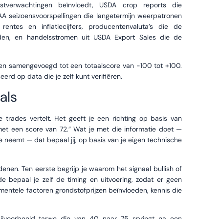
verwachtingen beïnvloedt, USDA crop reports die
AA seizoensvoorspellingen die langetermijn weerpatronen
entes en inflatiecijfers, producentenvaluta’s die de
den, en handelsstromen uit USDA Export Sales die de
en samengevoegd tot een totaalscore van -100 tot +100.
eerd op data die je zelf kunt verifiëren.
als
trades vertelt. Het geeft je een richting op basis van
et een score van 72.” Wat je met die informatie doet —
 je neemt — dat bepaal jij, op basis van je eigen technische
denen. Ten eerste begrijp je waarom het signaal bullish of
e bepaal je zelf de timing en uitvoering, zodat er geen
amentele factoren grondstofprijzen beïnvloeden, kennis die
 bijvoorbeeld tarwe die van 40 naar 75 springt na een