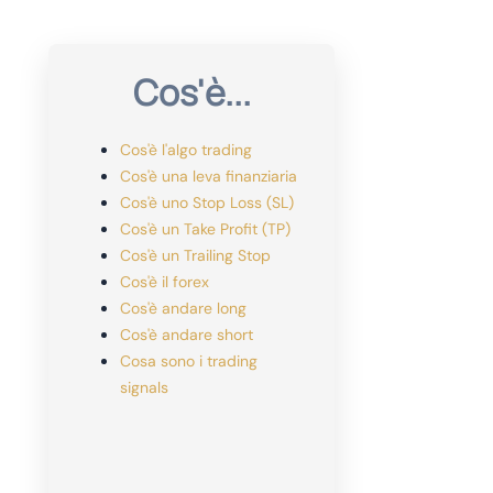
Cos'è...
Cos'è l'algo trading
Cos'è una leva finanziaria
Cos'è uno Stop Loss (SL)
Cos'è un Take Profit (TP)
Cos'è un Trailing Stop
Cos'è il forex
Cos'è andare long
Cos'è andare short
Cosa sono i trading
signals