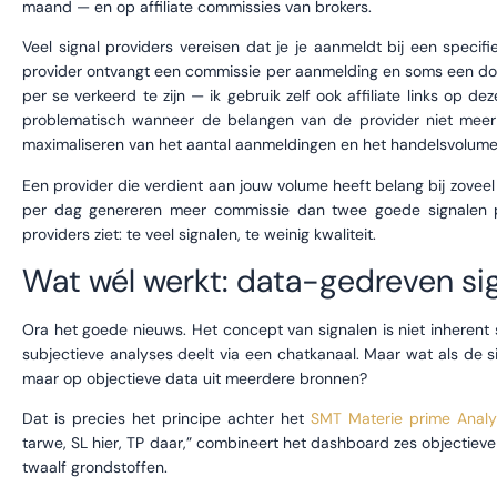
maand — en op affiliate commissies van brokers.
Veel signal providers vereisen dat je je aanmeldt bij een specif
provider ontvangt een commissie per aanmelding en soms een doo
per se verkeerd te zijn — ik gebruik zelf ook affiliate links op 
problematisch wanneer de belangen van de provider niet meer l
maximaliseren van het aantal aanmeldingen en het handelsvolume
Een provider die verdient aan jouw volume heeft belang bij zoveel m
per dag genereren meer commissie dan twee goede signalen pe
providers ziet: te veel signalen, te weinig kwaliteit.
Wat wél werkt: data-gedreven si
Ora het goede nieuws. Het concept van signalen is niet inherent s
subjectieve analyses deelt via een chatkanaal. Maar wat als de s
maar op objectieve data uit meerdere bronnen?
Dat is precies het principe achter het
SMT Materie prime Anal
tarwe, SL hier, TP daar,” combineert het dashboard zes objectie
twaalf grondstoffen.