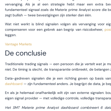
vervanging. Als je al een strategie hebt maar een extra be
fundamenteel signaal zoals de Materie prime Analyst score die bev
zegt bullish — twee bevestigingen zijn sterker dan één.
Wat niet werkt is blind signalen volgen als vervanging voor ei
compenseren voor een gebrek aan begrip van risicobeheer,
posi
leggen.
Vantage Markets
De conclusie
Traditionele trading signals — een persoon die je vertelt wat je
niet. De timing is slecht, de transparantie ontbreekt, de belangen z
Data-gedreven signalen die je een richting geven op basis va
dashboard
— zijn fundamenteel anders. Je begrijpt de data, je bepa
En als je helemaal onafhankelijk wilt zijn van externe signalen: b
eigen signal provider — met volledige controle, volledige transparan
Het SMT Materie prime Analyst dashboard combineert 6 datab