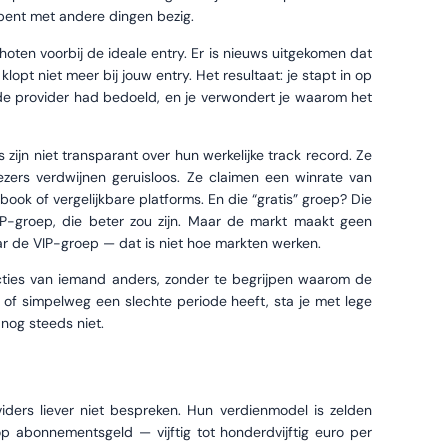
f bent met andere dingen bezig.
choten voorbij de ideale entry. Er is nieuws uitgekomen dat
lopt niet meer bij jouw entry. Het resultaat: je stapt in op
de provider had bedoeld, en je verwondert je waarom het
zijn niet transparant over hun werkelijke track record. Ze
zers verdwijnen geruisloos. Ze claimen een winrate van
xbook of vergelijkbare platforms. En die “gratis” groep? Die
IP-groep, die beter zou zijn. Maar de markt maakt geen
r de VIP-groep — dat is niet hoe markten werken.
ructies van iemand anders, zonder te begrijpen waarom de
of simpelweg een slechte periode heeft, sta je met lege
nog steeds niet.
ders liever niet bespreken. Hun verdienmodel is zelden
p abonnementsgeld — vijftig tot honderdvijftig euro per