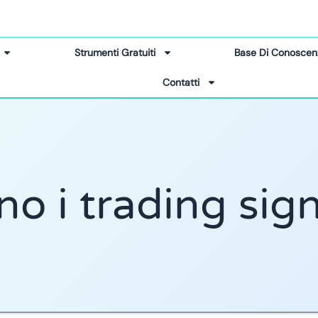
Strumenti Gratuiti
Base Di Conoscen
Contatti
o i trading sig