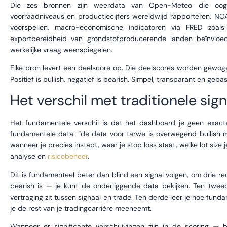
Die zes bronnen zijn weerdata van Open-Meteo die oogst
voorraadniveaus en productiecijfers wereldwijd rapporteren, NO
voorspellen, macro-economische indicatoren via FRED zoals r
exportbereidheid van grondstofproducerende landen beïnvloe
werkelijke vraag weerspiegelen.
Elke bron levert een deelscore op. Die deelscores worden gewog
Positief is bullish, negatief is bearish. Simpel, transparant en gebas
Het verschil met traditionele sign
Het fundamentele verschil is dat het dashboard je geen exacte 
fundamentele data: “de data voor tarwe is overwegend bullish m
wanneer je precies instapt, waar je stop loss staat, welke lot size
analyse en
risicobeheer
.
Dit is fundamenteel beter dan blind een signal volgen, om drie re
bearish is — je kunt de onderliggende data bekijken. Ten tweed
vertraging zit tussen signaal en trade. Ten derde leer je hoe fund
je de rest van je tradingcarrière meeneemt.
Wanneer er significante verschuivingen zijn in de scoring —