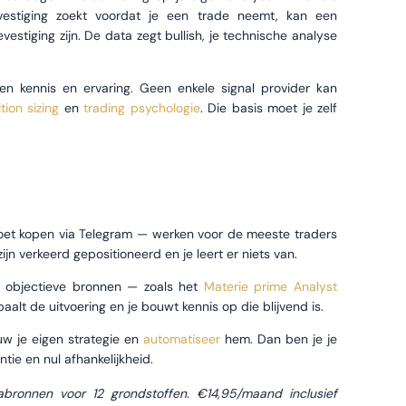
vestiging zoekt voordat je een trade neemt, kan een
estiging zijn. De data zegt bullish, je technische analyse
gen kennis en ervaring. Geen enkele signal provider kan
tion sizing
en
trading psychologie
. Die basis moet je zelf
 moet kopen via Telegram — werken voor de meeste traders
ijn verkeerd gepositioneerd en je leert er niets van.
n objectieve bronnen — zoals het
Materie prime Analyst
alt de uitvoering en je bouwt kennis op die blijvend is.
ouw je eigen strategie en
automatiseer
hem. Dan ben je je
tie en nul afhankelijkheid.
ronnen voor 12 grondstoffen. €14,95/maand inclusief