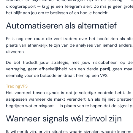
droogterapport — krijg je een Telegram alert. Zo mis je geen grote
het blijft aan jou om te beslissen of en hoe je handelt.
Automatiseren als alternatief
Er is nog een route die veel traders over het hoofd zien als alte
plaats van afhankelijk te zijn van de analyses van iemand anders, 
uitvoeren.
De bot tradedt jouw strategie, met jouw risicobeheer, op 
vertraging, geen afhankelijkheid van een derde partij, geen maa
eenmalig voor de botcode en draait hem op een VPS.
TradingVPS
Het voordeel boven signals is dat je volledige controle hebt. 
aanpassen wanneer de markt verandert. En als hij niet presteer
begrijpen wat er misgaat — in plaats van te hopen dat de signal pro
Wanneer signals wél zinvol zijn
Ik wil eerlijk zijn: er zijn situaties waarin signalen waarde kunn