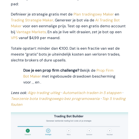
pad:
Definieer je strategie gratis met de
Plan tradingowy Maker
en
Trading Strategie Maker
. Genereer je bot via de
AI Trading Bot
Maker
voor een eenmalige prijs. Test op een gratis demo account
bij
Vantage Markets
. En als je live wilt draaien, zet je bot op een
VPS
vanaf $4,99 per maand.
Totale opstart: minder dan €100. Dat is een fractie van wat de
meeste “gratis” bots je uiteindelijk kosten aan verloren trades,
slechte brokers of dure upsells.
Doe je een prop firm challenge?
Bekijk de
Prop Firm
Bot Maker
met ingebouwde drawdown bescherming
voor , , en .
Lees ook:
Algo trading uitleg
·
Automatisch traden in 5 stappen
·
Tworzenie bota tradingowego bez programowania
·
Top 5 trading
fouten