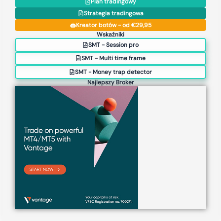
Plan tradingowy
Strategia tradingowa
Kreator botów - od €29,95
Wskaźniki
SMT - Session pro
SMT - Multi time frame
SMT - Money trap detector
Najlepszy Broker