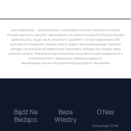
ZASTRZEŻENIE – OSTRZEŻENIE O WYSOKIM RYZYKU INWESTYCYJNYM:
Handel walutami obcymi i kontraktami na różnice kursowe (CFD) jest bardzo
spekulacyjny, wiąże się ze znacznym ryzykiem i nie jest odpowiedni dla
wszystkich inwestorów. Możesz stracić (część) zainwestowanego kapitału,
dlatego nie powinieneś spekulować kapitałem, którego nie możesz sobie
pozwolić stracić. Powinieneś być świadomy wszystkich ryzyk związanych z
inwestowaniem z depozytem zabezpieczającym.
Wcześniejsze wyniki nie gwarantują przyszłych rezultatów.
Bądź Na
Baza
O Nas
Bieżąco
Wiedzy
Od ponad 12 lat