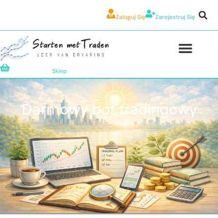
Zaloguj Się
Zarejestruj Się
Sklep
Darmowy bot tradingowy