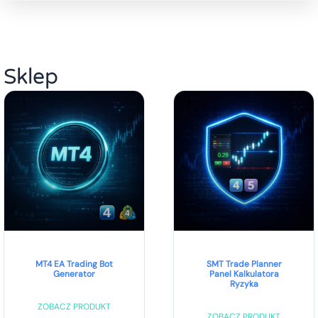
Sklep
MT4 EA Trading Bot
SMT Trade Planner
Generator
Panel Kalkulatora
Ryzyka
ZOBACZ PRODUKT
ZOBACZ PRODUKT