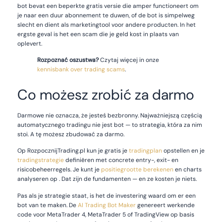
bot bevat een beperkte gratis versie die amper functioneert om
je naar een duur abonnement te duwen, of de bot is simpelweg
slecht en dient als marketingtool voor andere producten. In het
ergste geval is het een scam die je geld kost in plaats van
oplevert.
Rozpoznać oszustwa?
Czytaj więcej in onze
kennisbank over trading scams
.
Co możesz zrobić za darmo
Darmowe nie oznacza, że jesteś bezbronny. Najważniejszą częścią
automatycznego tradingu nie jest bot — to strategia, która za nim
stoi. A tę możesz zbudować za darmo.
Op RozpocznijTrading.pl kun je gratis je
tradingplan
opstellen en je
tradingstrategie
definiëren met concrete entry-, exit- en
risicobeheerregels. Je kunt je
positiegrootte berekenen
en charts
analyseren op . Dat zijn de fundamenten — en ze kosten je niets.
Pas als je strategie staat, is het de investering waard om er een
bot van te maken. De
AI Trading Bot Maker
genereert werkende
code voor MetaTrader 4, MetaTrader 5 of TradingView op basis