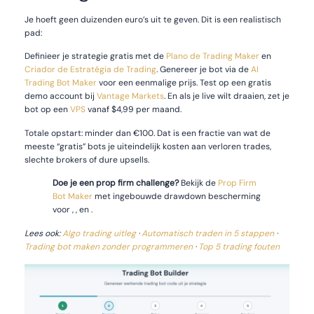
Je hoeft geen duizenden euro’s uit te geven. Dit is een realistisch
pad:
Definieer je strategie gratis met de
Plano de Trading Maker
en
Criador de Estratégia de Trading
. Genereer je bot via de
AI
Trading Bot Maker
voor een eenmalige prijs. Test op een gratis
demo account bij
Vantage Markets
. En als je live wilt draaien, zet je
bot op een
VPS
vanaf $4,99 per maand.
Totale opstart: minder dan €100. Dat is een fractie van wat de
meeste “gratis” bots je uiteindelijk kosten aan verloren trades,
slechte brokers of dure upsells.
Doe je een prop firm challenge?
Bekijk de
Prop Firm
Bot Maker
met ingebouwde drawdown bescherming
voor , , en .
Lees ook:
Algo trading uitleg
·
Automatisch traden in 5 stappen
·
Trading bot maken zonder programmeren
·
Top 5 trading fouten