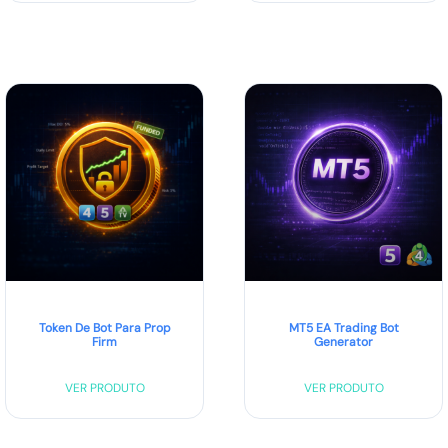
Token De Bot Para Prop
MT5 EA Trading Bot
Firm
Generator
VER PRODUTO
VER PRODUTO