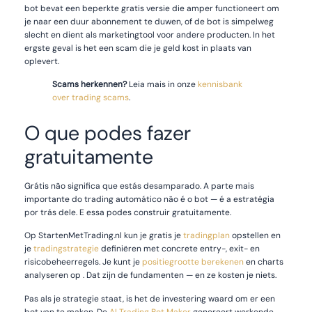
bot bevat een beperkte gratis versie die amper functioneert om
je naar een duur abonnement te duwen, of de bot is simpelweg
slecht en dient als marketingtool voor andere producten. In het
ergste geval is het een scam die je geld kost in plaats van
oplevert.
Scams herkennen?
Leia mais in onze
kennisbank
over trading scams
.
O que podes fazer
gratuitamente
Grátis não significa que estás desamparado. A parte mais
importante do trading automático não é o bot — é a estratégia
por trás dele. E essa podes construir gratuitamente.
Op StartenMetTrading.nl kun je gratis je
tradingplan
opstellen en
je
tradingstrategie
definiëren met concrete entry-, exit- en
risicobeheerregels. Je kunt je
positiegrootte berekenen
en charts
analyseren op . Dat zijn de fundamenten — en ze kosten je niets.
Pas als je strategie staat, is het de investering waard om er een
bot van te maken. De
AI Trading Bot Maker
genereert werkende