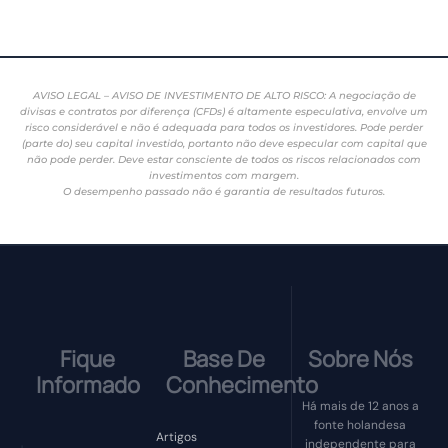
AVISO LEGAL – AVISO DE INVESTIMENTO DE ALTO RISCO: A negociação de
divisas e contratos por diferença (CFDs) é altamente especulativa, envolve um
risco considerável e não é adequada para todos os investidores. Pode perder
(parte do) seu capital investido, portanto não deve especular com capital que
não pode perder. Deve estar consciente de todos os riscos relacionados com
investimentos com margem.
O desempenho passado não é garantia de resultados futuros.
Fique
Base De
Sobre Nós
Informado
Conhecimento
Há mais de 12 anos a
fonte holandesa
Artigos
independente para