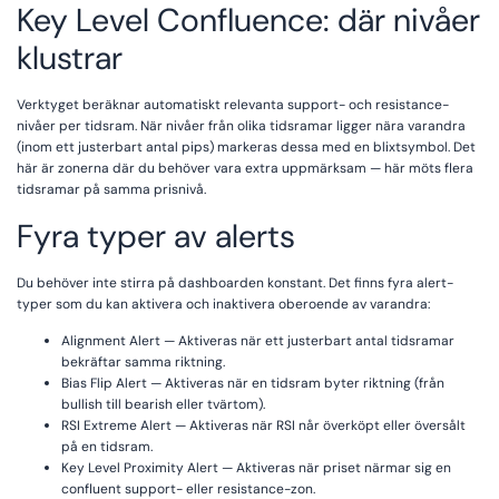
Key Level Confluence: där nivåer
klustrar
Verktyget beräknar automatiskt relevanta support- och resistance-
nivåer per tidsram. När nivåer från olika tidsramar ligger nära varandra
(inom ett justerbart antal pips) markeras dessa med en blixtsymbol. Det
här är zonerna där du behöver vara extra uppmärksam — här möts flera
tidsramar på samma prisnivå.
Fyra typer av alerts
Du behöver inte stirra på dashboarden konstant. Det finns fyra alert-
typer som du kan aktivera och inaktivera oberoende av varandra:
Alignment Alert — Aktiveras när ett justerbart antal tidsramar
bekräftar samma riktning.
Bias Flip Alert — Aktiveras när en tidsram byter riktning (från
bullish till bearish eller tvärtom).
RSI Extreme Alert — Aktiveras när RSI når överköpt eller översålt
på en tidsram.
Key Level Proximity Alert — Aktiveras när priset närmar sig en
confluent support- eller resistance-zon.