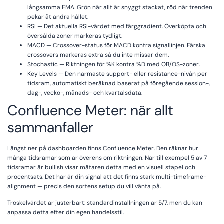
långsamma EMA. Grön när allt är snyggt stackat, röd när trenden
pekar åt andra hållet.
RSI — Det aktuella RSI-värdet med färggradient. Överköpta och
översålda zoner markeras tydligt.
MACD — Crossover-status för MACD kontra signallinjen. Färska
crossovers markeras extra så du inte missar dem.
Stochastic — Riktningen för %K kontra %D med OB/OS-zoner.
Key Levels — Den närmaste support- eller resistance-nivån per
tidsram, automatiskt beräknad baserat på föregående session-,
dag-, vecko-, månads- och kvartalsdata.
Confluence Meter: när allt
sammanfaller
Längst ner på dashboarden finns Confluence Meter. Den räknar hur
många tidsramar som är överens om riktningen. När till exempel 5 av 7
tidsramar är bullish visar mätaren detta med en visuell stapel och
procentsats. Det här är din signal att det finns stark multi-timeframe-
alignment — precis den sortens setup du vill vänta på.
Tröskelvärdet är justerbart: standardinställningen är 5/7, men du kan
anpassa detta efter din egen handelsstil.