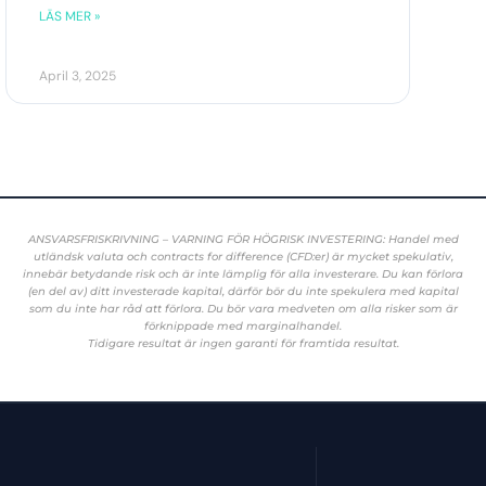
LÄS MER »
April 3, 2025
ANSVARSFRISKRIVNING – VARNING FÖR HÖGRISK INVESTERING: Handel med
utländsk valuta och contracts for difference (CFD:er) är mycket spekulativ,
innebär betydande risk och är inte lämplig för alla investerare. Du kan förlora
(en del av) ditt investerade kapital, därför bör du inte spekulera med kapital
som du inte har råd att förlora. Du bör vara medveten om alla risker som är
förknippade med marginalhandel.
Tidigare resultat är ingen garanti för framtida resultat.