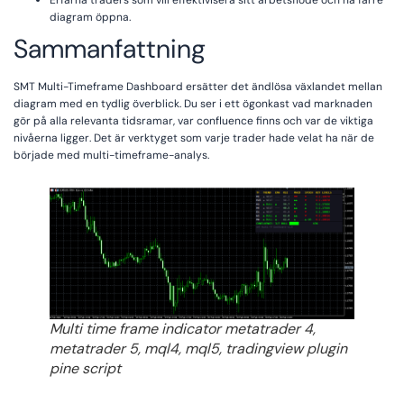
Erfarna traders som vill effektivisera sitt arbetsflöde och ha färre
diagram öppna.
Sammanfattning
SMT Multi-Timeframe Dashboard ersätter det ändlösa växlandet mellan
diagram med en tydlig överblick. Du ser i ett ögonkast vad marknaden
gör på alla relevanta tidsramar, var confluence finns och var de viktiga
nivåerna ligger. Det är verktyget som varje trader hade velat ha när de
började med multi-timeframe-analys.
Multi time frame indicator metatrader 4,
metatrader 5, mql4, mql5, tradingview plugin
pine script