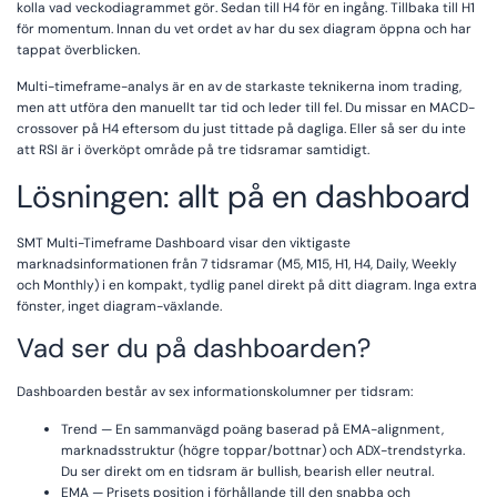
kolla vad veckodiagrammet gör. Sedan till H4 för en ingång. Tillbaka till H1
för momentum. Innan du vet ordet av har du sex diagram öppna och har
tappat överblicken.
Multi-timeframe-analys är en av de starkaste teknikerna inom trading,
men att utföra den manuellt tar tid och leder till fel. Du missar en MACD-
crossover på H4 eftersom du just tittade på dagliga. Eller så ser du inte
att RSI är i överköpt område på tre tidsramar samtidigt.
Lösningen: allt på en dashboard
SMT Multi-Timeframe Dashboard visar den viktigaste
marknadsinformationen från 7 tidsramar (M5, M15, H1, H4, Daily, Weekly
och Monthly) i en kompakt, tydlig panel direkt på ditt diagram. Inga extra
fönster, inget diagram-växlande.
Vad ser du på dashboarden?
Dashboarden består av sex informationskolumner per tidsram:
Trend — En sammanvägd poäng baserad på EMA-alignment,
marknadsstruktur (högre toppar/bottnar) och ADX-trendstyrka.
Du ser direkt om en tidsram är bullish, bearish eller neutral.
EMA — Prisets position i förhållande till den snabba och