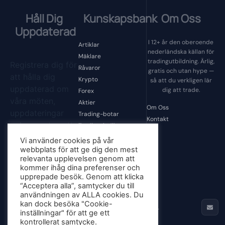
Håll Dig
Kunskapsbank
Om Oss
Uppdaterad
I 12+ år den oberoende
Artiklar
nederländska källan för
Mäklare
tradingutbildning. Ärlig,
Registrera dig för
Råvaror
gratis och utan hype —
att hålla dig
Krypto
så att du verkligen lär
uppdaterad om
dig att trade.
Forex
våra möten,
Aktier
Om Oss
uppdateringar
Trading-botar
Kontakt
och senaste nytt.
Tradingsindikatorer
Tradingpsykologi
Vi använder cookies på vår
Tradingbedrägerier
webbplats för att ge dig den mest
relevanta upplevelsen genom att
Tradingprogramvara
kommer ihåg dina preferenser och
Tradingverktyg
Registrera
upprepade besök. Genom att klicka
Okategoriserad
“Acceptera alla”, samtycker du till
användningen av ALLA cookies. Du
© 2013 - 2026
kan dock besöka "Cookie-
Börjamedrading.se - Alla
Allmänna Villkor
inställningar" för att ge ett
Rättigheter Förbehållna.
kontrollerat samtycke.